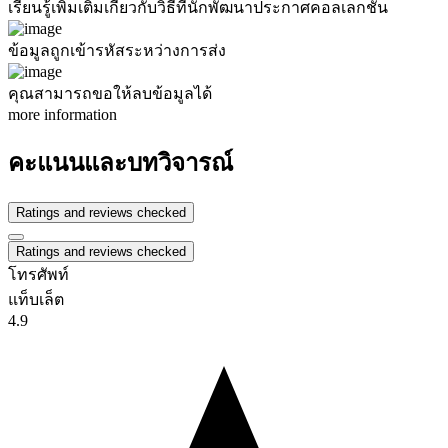
เรียนรู้เพิ่มเติมเกี่ยวกับวิธีที่นักพัฒนาประกาศคอลเลกชัน
ข้อมูลถูกเข้ารหัสระหว่างการส่ง
คุณสามารถขอให้ลบข้อมูลได้
more information
คะแนนและบทวิจารณ์
Ratings and reviews checked
Ratings and reviews checked
โทรศัพท์
แท็บเล็ต
4.9