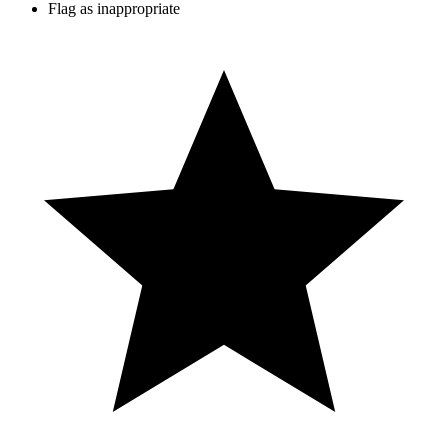
Flag as inappropriate