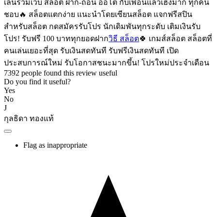
เล่นรวมเว็บ สล็อต ฝาก-ถอน ออโต้ กับเพื่อนแล้วเฮงมาก ทุกคน
ชอบ🔥 สล็อตแตกง่าย แนะนำโดยเซียนสล็อต แจกฟรีสปิน
สำหรับสล็อต กดสมัครรับโปร นักเดิมพันทุกระดับ เติมเงินรับ
โปร! รับฟรี 100 บาททุกยอดฝาก
วิธี สล็อต
🍀 เกมส์สล็อต สล็อตที่
คนเล่นเยอะที่สุด รับเงินสดทันที รับฟรีเงินสดทันที เปิด
ประสบการณ์ใหม่ รับโอกาสชนะมากขึ้น! โปรใหม่ประจำเดือน
7392 people found this review useful
Do you find it useful?
Yes
No
J
กุลธิดา ทองแท้
Flag as inappropriate