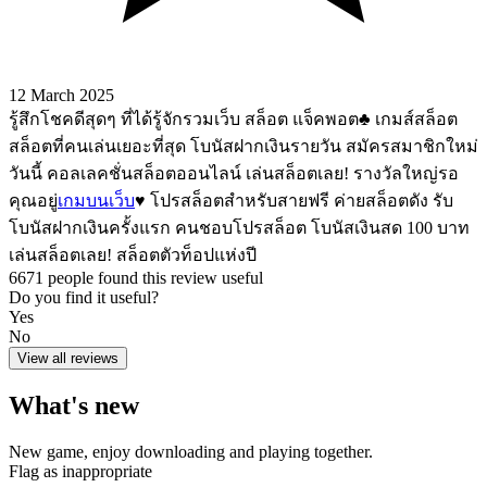
12 March 2025
รู้สึกโชคดีสุดๆ ที่ได้รู้จักรวมเว็บ สล็อต แจ็คพอต♣️ เกมส์สล็อต
สล็อตที่คนเล่นเยอะที่สุด โบนัสฝากเงินรายวัน สมัครสมาชิกใหม่
วันนี้ คอลเลคชั่นสล็อตออนไลน์ เล่นสล็อตเลย! รางวัลใหญ่รอ
คุณอยู่
เกมบนเว็บ
♥️ โปรสล็อตสำหรับสายฟรี ค่ายสล็อตดัง รับ
โบนัสฝากเงินครั้งแรก คนชอบโปรสล็อต โบนัสเงินสด 100 บาท
เล่นสล็อตเลย! สล็อตตัวท็อปแห่งปี
6671 people found this review useful
Do you find it useful?
Yes
No
View all reviews
What's new
New game, enjoy downloading and playing together.
Flag as inappropriate