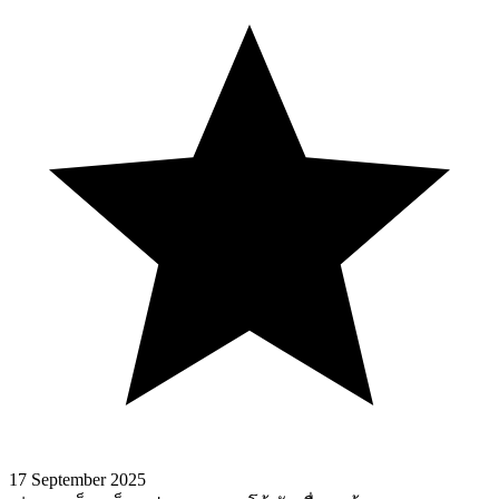
17 September 2025