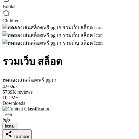
Books
Children
รวมเว็บ สล็อต
ทดลองเล่นสล็อตฟรี pg เก
4.9
star
5739K reviews
10.1M+
Downloads
Teen
info
install
To share