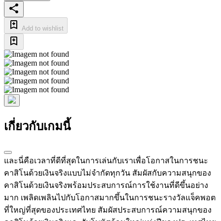
Add to wishlist
เกี่ยวกับเกมนี้
และนี่คือเวลาที่ดีที่สุดในการเล่นกับเราเพื่อโอกาสในการชนะ
คาสิโนด้วยเงินจริงแบบไม่จำกัดทุกวัน สัมผัสกับความสนุกของ
คาสิโนด้วยเงินจริงพร้อมประสบการณ์การใช้งานที่ดีขึ้นอย่าง
มาก เพลิดเพลินไปกับโอกาสมากขึ้นในการชนะรางวัลแจ็คพอต
ที่ใหญ่ที่สุดของประเทศไทย สัมผัสประสบการณ์ความสนุกของ