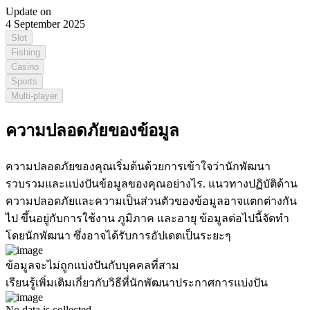
Update on
4 September 2025
Slot
Fishing
Casino
Sports
Multi-player
ความปลอดภัยของข้อมูล
ความปลอดภัยของคุณเริ่มต้นด้วยการเข้าใจว่านักพัฒนา
รวบรวมและแบ่งปันข้อมูลของคุณอย่างไร.
แนวทางปฏิบัติด้าน
ความปลอดภัยและความเป็นส่วนตัวของข้อมูลอาจแตกต่างกัน
ไป ขึ้นอยู่กับการใช้งาน ภูมิภาค และอายุ
ข้อมูลต่อไปนี้จัดทำ
โดยนักพัฒนา ซึ่งอาจได้รับการอัปเดตเป็นระยะๆ
ข้อมูลจะไม่ถูกแบ่งปันกับบุคคลที่สาม
เรียนรู้เพิ่มเติมเกี่ยวกับวิธีที่นักพัฒนาประกาศการแบ่งปัน
No data is collected