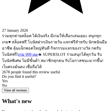
27 January 2026
รวมทุกค่ายสล็อต ได้เงินจริง มีเกมให้เลือกเล่นเยอะ สนุกทุก
เกม♥️ สล็อตฟรี โบนัสฝากเงินรายวัน แจกฟรีสำหรับ นักพนันมือ
อาชีพ ลุ้นแจ็กพอตใหญ่ทันที กิจกรรมแจกของรางวัล กดรับ
โบนัสฟรี!
เกม 999 star
🔥 SUPERSLOT ร่วมสนุกได้ทุกวัน รับ
โบนัสพิเศษ ไม่มีขั้นต่ำ สมาชิกทุกคน รับโอกาสชนะมากขึ้น!
เว็บตรงมั่นคง เชื่อถือได้
2678 people found this review useful
Do you find it useful?
Yes
No
View all reviews
What's new