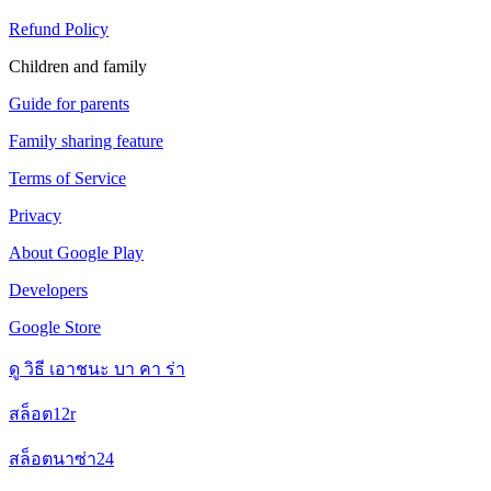
Refund Policy
Children and family
Guide for parents
Family sharing feature
Terms of Service
Privacy
About Google Play
Developers
Google Store
ดู วิธี เอาชนะ บา คา ร่า
สล็อต12r
สล็อตนาซ่า24