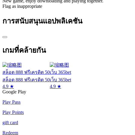
New game, enjoy downloading and playing together.
Flag as inappropriate
การสนับสนุนแอปพลิเคชัน
เกมที่คล้ายกัน
สล็อต 888 ฟรีเครดิต 50
เว็บ 365bet
สล็อต 888 ฟรีเครดิต 50
เว็บ 365bet
4.9 ★
4.9 ★
Google Play
Play Pass
Play Points
gift card
Redeem