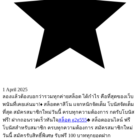
1 April 2025
ลองแล้วต้องบอกว่ารวมทุกค่ายสล็อต ได้กำไร คือที่สุดของเว็บ
พนันที่เคยเล่นมา!♦️ สล็อตคาสิโน แจกหนักจัดเต็ม โบนัสจัดเต็ม
ที่สุด สมัครสมาชิกใหม่วันนี้ ครบทุกความต้องการ กดรับโบนัส
ฟรี! ฝากถอนรวดเร็วทันใจ
สล็อต g2g555
♣️ สล็อตออนไลน์ ฟรี
โบนัสสำหรับสมาชิก ครบทุกความต้องการ สมัครสมาชิกใหม่
วันนี้ สมัครรับสิทธิ์พิเศษ รับฟรี 100 บาททุกยอดฝาก