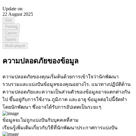
Update on
22 August 2025
Slot
Fishing
Casino
Sports
Multi-player
ความปลอดภัยของข้อมูล
ความปลอดภัยของคุณเริ่มต้นด้วยการเข้าใจว่านักพัฒนา
รวบรวมและแบ่งปันข้อมูลของคุณอย่างไร.
แนวทางปฏิบัติด้าน
ความปลอดภัยและความเป็นส่วนตัวของข้อมูลอาจแตกต่างกัน
ไป ขึ้นอยู่กับการใช้งาน ภูมิภาค และอายุ
ข้อมูลต่อไปนี้จัดทำ
โดยนักพัฒนา ซึ่งอาจได้รับการอัปเดตเป็นระยะๆ
ข้อมูลจะไม่ถูกแบ่งปันกับบุคคลที่สาม
เรียนรู้เพิ่มเติมเกี่ยวกับวิธีที่นักพัฒนาประกาศการแบ่งปัน