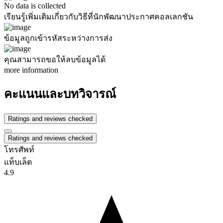
No data is collected
เรียนรู้เพิ่มเติมเกี่ยวกับวิธีที่นักพัฒนาประกาศคอลเลกชัน
ข้อมูลถูกเข้ารหัสระหว่างการส่ง
คุณสามารถขอให้ลบข้อมูลได้
more information
คะแนนและบทวิจารณ์
Ratings and reviews checked
Ratings and reviews checked
โทรศัพท์
แท็บเล็ต
4.9