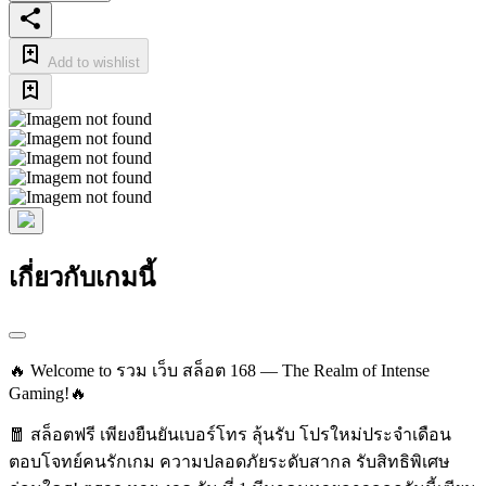
Add to wishlist
เกี่ยวกับเกมนี้
🔥 Welcome to รวม เว็บ สล็อต 168 — The Realm of Intense
Gaming!🔥
🧧 สล็อตฟรี เพียงยืนยันเบอร์โทร ลุ้นรับ โปรใหม่ประจำเดือน
ตอบโจทย์คนรักเกม ความปลอดภัยระดับสากล รับสิทธิพิเศษ