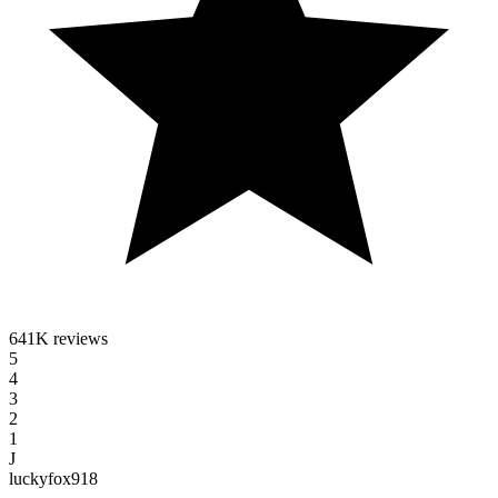
641K reviews
5
4
3
2
1
J
luckyfox918