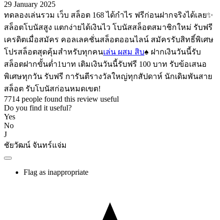
29 January 2025
ทดลองเล่นรวม เว็บ สล็อต 168 ได้กำไร ฟรีก่อนฝากจริงได้เลย✨
สล็อตโบนัสสูง แตกง่ายได้เงินไว โบนัสสล็อตสมาชิกใหม่ รับฟรี
เครดิตเมื่อสมัคร คอลเลคชั่นสล็อตออนไลน์ สมัครรับสิทธิ์พิเศษ
โปรสล็อตสุดคุ้มสำหรับทุกคน
เล่น ผสม สิบ
♠️ ฝากเงินวันนี้รับ
สล็อตฝากขั้นต่ำ1บาท เติมเงินวันนี้รับฟรี 100 บาท รับข้อเสนอ
พิเศษทุกวัน รับฟรี การันตีรางวัลใหญ่ทุกสัปดาห์ นักเดิมพันสาย
สล็อต รับโบนัสก่อนหมดเขต!
7714 people found this review useful
Do you find it useful?
Yes
No
J
ชัยวัฒน์ จันทร์แจ่ม
Flag as inappropriate