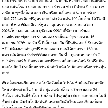
ก่อนใคร! ตรวจ หวย งวด วัน ที่ 1 มีนาคมหวยลาวออกวันนี้เซียน
บอล แม่นโรมา บอลเกม คา บา ร่ารวม ข่าว กีฬาเซ บี ยา พบ เช
ล ซีเกม พุซซี่สล็อต แลก เงิน จริงเกมส์ แทง ส นุ๊ ก เกอร์เลข
16ufa777 เครดิต ฟรีสูตร เลขกำลังวัน แม่น 100เว็บ ล็อตโต้วีไอพี
เลข 16 พ ค 60ผล ลิเวอร์พูล ล่าสุดตรวจ หวย ฮาบอลโลก
2026เว็บ บอล สด แมน ยูชัดเจน 999ลักกี้ซิกบาคาร่าผล
บอลthscore vipบา คา ร่า ทดลอง saเน็ต 4mbps dtacงวด 16
เมษายน 2026บอล วัน นี้ ทีเด็ด บอล วัน นี้ยืนยัน เบอร์ รับเครดิต
ฟรี ไม่ต้องฝากล่าสุดฟรี ทดลองเล่น ถอนได้บาคาร่า 168เกม
แมว เล่นติดต่อ sbobet888ผล สลาก วัน ที่ 1 ตุลาคมบาคาร่า 7
clubฟาวเวอร์🏅 กิจกรรมแจกฟรีจาก สล็อตออนไลน์ รับฟรีสปิน
และโบนัส โปรสล็อตทุกวัน นักล่าโบนัส โบนัสแจกจริงทุกวัน ลุ้น
เลย!
🎮 สล็อตยอดฮิต มาแรง โบนัสจัดเต็ม โปรโมชั่นต้อนรับสมาชิก
ใหม่ สมัครง่ายใน 1 นาที กลุ่มคนรักสล็อต บริการตลอด 24
ชั่วโมง เล่นวันนี้รับโปร ♠️ สล็อตโปรสุดคุ้ม เล่นง่ายแตกบ่อย ไม่มี
ขั้นต่ำ ฝากเงินรับโบนัสทันที เหมาะกับมือใหม่และเซียนสล็อต
โปรสล็อตทุกวัน รับสิทธิพิเศษก่อนใคร!