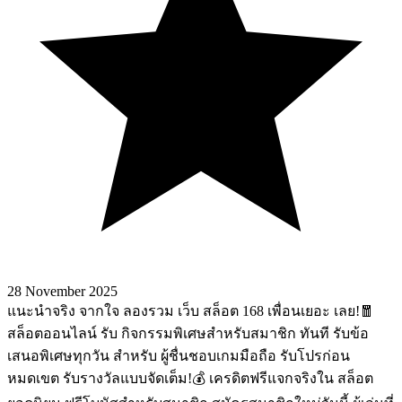
28 November 2025
แนะนำจริง จากใจ ลองรวม เว็บ สล็อต 168 เพื่อนเยอะ เลย!🧧
สล็อตออนไลน์ รับ กิจกรรมพิเศษสำหรับสมาชิก ทันที รับข้อ
เสนอพิเศษทุกวัน สำหรับ ผู้ชื่นชอบเกมมือถือ รับโปรก่อน
หมดเขต รับรางวัลแบบจัดเต็ม!💰 เครดิตฟรีแจกจริงใน สล็อต