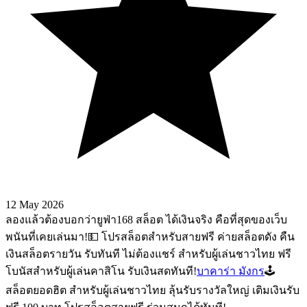
12 May 2026
ลองแล้วต้องบอกว่ายูฟ่า168 สล็อต ได้เงินจริง คือที่สุดของเว็บ
พนันที่เคยเล่นมา!💵 โปรสล็อตสำหรับสายฟรี ค่ายสล็อตดัง คืน
เงินสล็อตรายวัน รับทันที ไม่ต้องแชร์ สำหรับผู้เล่นชาวไทย ฟรี
โบนัสสำหรับผู้เล่นคาสิโน รับเงินสดทันที!
บาคาร่า มังกร
🕹️
สล็อตยอดฮิต สำหรับผู้เล่นชาวไทย ลุ้นรับรางวัลใหญ่ เติมเงินรับ