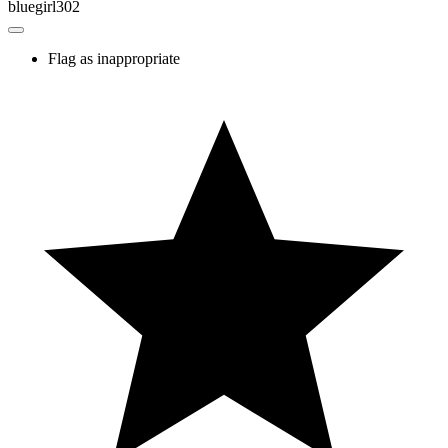
bluegirl302
Flag as inappropriate