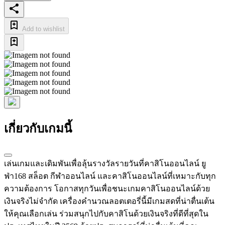
Add to wishlist
เกี่ยวกับเกมนี้
เล่นเกมและเดิมพันเพื่อลุ้นรางวัลรายวันที่คาสิโนออนไลน์ ยู
ฟ่า168 สล็อต กีฬาออนไลน์ และคาสิโนออนไลน์ที่เหมาะกับทุก
ความต้องการ โอกาสทุกวันเพื่อชนะเกมคาสิโนออนไลน์ด้วย
เงินจริงไม่จำกัด เครื่องคำนวณลอตเตอรี่นี้มีเกมสดที่น่าตื่นเต้น
ให้คุณเลือกเล่น ร่วมสนุกไปกับคาสิโนด้วยเงินจริงที่ดีที่สุดใน