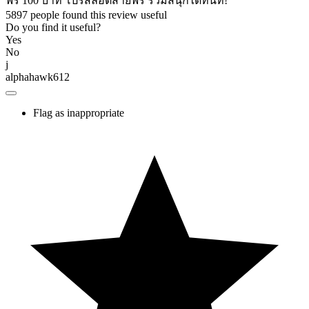
ฟรี 100 บาท โปรสล็อตสายฟรี ร่วมสนุกได้ทันที!
5897 people found this review useful
Do you find it useful?
Yes
No
j
alphahawk612
Flag as inappropriate