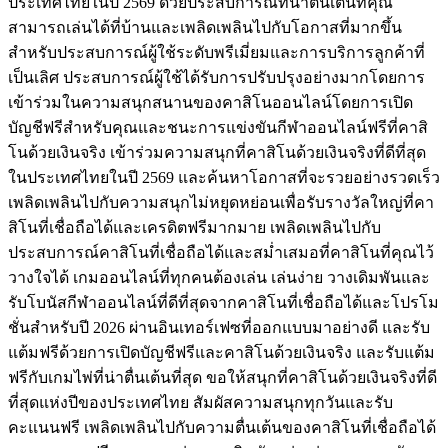
ประเทศไทยในปี 2569 ด้วยประสบการณ์ที่น่าตื่นเต้นที่คุณ
สามารถเล่นได้ที่บ้านและเพลิดเพลินไปกับโอกาสที่มากขึ้น
สำหรับประสบการณ์ผู้ใช้ระดับพรีเมี่ยมและการบริการลูกค้าที่
เป็นเลิศ ประสบการณ์ผู้ใช้ได้รับการปรับปรุงอย่างมากโดยการ
เข้าร่วมในความสนุกสนานของคาสิโนออนไลน์โดยการเปิด
บัญชีฟรีสำหรับคุณและชนะการแข่งขันกีฬาออนไลน์ฟรีที่คาสิ
โนด้วยเงินจริง เข้าร่วมความสนุกที่คาสิโนด้วยเงินจริงที่ดีที่สุด
ในประเทศไทยในปี 2569 และค้นหาโอกาสที่จะรวยอย่างรวดเร็ว
เพลิดเพลินไปกับความสนุกไม่หยุดหย่อนเพื่อรับรางวัลใหญ่ที่คา
สิโนที่เชื่อถือได้และเครดิตฟรีมากมาย เพลิดเพลินไปกับ
ประสบการณ์คาสิโนที่เชื่อถือได้และสม่ำเสมอที่คาสิโนที่คุณไว้
วางใจได้ เกมออนไลน์ที่ทุกคนต้องเล่น เล่นง่าย วางเดิมพันและ
รับโบนัสกีฬาออนไลน์ที่ดีที่สุดจากคาสิโนที่เชื่อถือได้และโปรโม
ชั่นสำหรับปี 2026 ผ่านอินเทอร์เฟซที่ออกแบบมาอย่างดี และรับ
แต้มฟรีด้วยการเปิดบัญชีฟรีและคาสิโนด้วยเงินจริง และรับแต้ม
ฟรีกับเกมไพ่ที่น่าตื่นเต้นที่สุด ขอให้สนุกที่คาสิโนด้วยเงินจริงที่ดี
ที่สุดแห่งปีของประเทศไทย สัมผัสความสนุกทุกวันและรับ
คะแนนฟรี เพลิดเพลินไปกับความตื่นเต้นของคาสิโนที่เชื่อถือได้