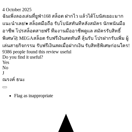
4 October 2025
ฉันเพิ่งลองเล่นที่ยูฟ่า168 สล็อต ฝากไว แล้วได้โบนัสเยอะมาก
แนะนำเลย!♦️ สล็อตมือถือ รับโบนัสทันทีหลังสมัคร นักพนันมือ
อาชีพ โปรสล็อตสายฟรี ทีมงานมืออาชีพดูแล สมัครรับสิทธิ์
พิเศษ🚀 MEGAสล็อต รับฟรีเงินสดทันที ลุ้นรับ โปรฝากรับเพิ่ม ผู้
เล่นสายกิจกรรม รับฟรีเงินสดเมื่อฝากเงิน รับสิทธิพิเศษก่อนใคร!
9386 people found this review useful
Do you find it useful?
Yes
No
J
ณรงค์ ธนะ
Flag as inappropriate