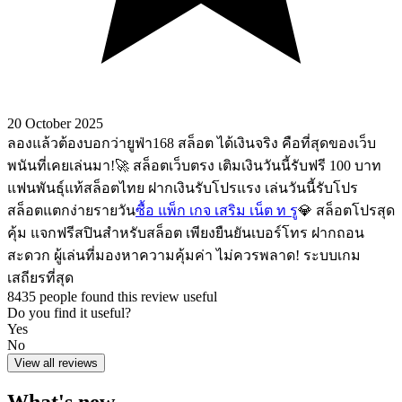
20 October 2025
ลองแล้วต้องบอกว่ายูฟ่า168 สล็อต ได้เงินจริง คือที่สุดของเว็บ
พนันที่เคยเล่นมา!🚀 สล็อตเว็บตรง เติมเงินวันนี้รับฟรี 100 บาท
แฟนพันธุ์แท้สล็อตไทย ฝากเงินรับโปรแรง เล่นวันนี้รับโปร
สล็อตแตกง่ายรายวัน
ซื้อ แพ็ก เกจ เสริม เน็ต ท รู
💎 สล็อตโปรสุด
คุ้ม แจกฟรีสปินสำหรับสล็อต เพียงยืนยันเบอร์โทร ฝากถอน
สะดวก ผู้เล่นที่มองหาความคุ้มค่า ไม่ควรพลาด! ระบบเกม
เสถียรที่สุด
8435 people found this review useful
Do you find it useful?
Yes
No
View all reviews