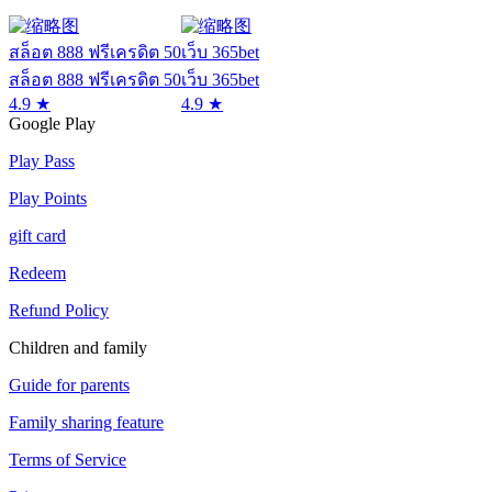
สล็อต 888 ฟรีเครดิต 50
เว็บ 365bet
สล็อต 888 ฟรีเครดิต 50
เว็บ 365bet
4.9 ★
4.9 ★
Google Play
Play Pass
Play Points
gift card
Redeem
Refund Policy
Children and family
Guide for parents
Family sharing feature
Terms of Service