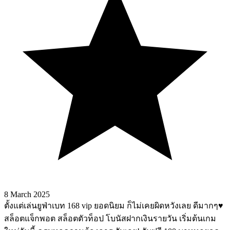
8 March 2025
ตั้งแต่เล่นยูฟ่าเบท 168 vip ยอดนิยม ก็ไม่เคยผิดหวังเลย ดีมากๆ♥️
สล็อตแจ็กพอต สล็อตตัวท็อป โบนัสฝากเงินรายวัน เริ่มต้นเกม