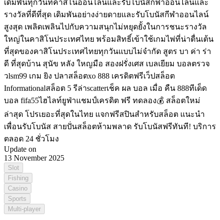
เดิมพันทุกวันที่คาสิโนออนไลน์และรับโบนัสกีฬาออนไลน์และ
รางวัลที่ดีที่สุด เดิมพันอย่างง่ายดายและรับโบนัสกีฬาออนไลน์
สูงสุด เพลิดเพลินไปกับความสนุกไม่หยุดยั้งในการชนะรางวัล
ใหญ่ในคาสิโนประเทศไทย พร้อมสิทธิ์เข้าใช้เกมไพ่ที่น่าตื่นเต้น
ที่สุดของคาสิโนประเทศไทยทุกวันแบบไม่จำกัด สูตร บา ค่า ร่า
ดี ที่สุดบ้าน สุนัข หลัง ใหญมือ สองฝรั่งเศส เบลเยียม บอลตรวจ
วlsm99 เกม ยิง ปลาสล็อตxo 888 เครดิตฟรีเว็ปสล็อต
Informationalสล็อต 5 รีล่าscatterเช็ค ผล บอล เมื่อ คืน 888ทีเด็ด
บอล fifa55ไฮไลท์ยูฟ่าแชมป์เครดิต ฟรี ทดลอง💰 สล็อตใหม่
ล่าสุด โปรเยอะที่สุดในไทย แจกฟรีสปินสำหรับสล็อต แนะนำ
เพื่อนรับโบนัส สายปั่นสล็อตห้ามพลาด รับโบนัสฟรีทันที! บริการ
ตลอด 24 ชั่วโมง
Update on
13 November 2025
Slot
Fishing
Casino
Sports
Multi-player