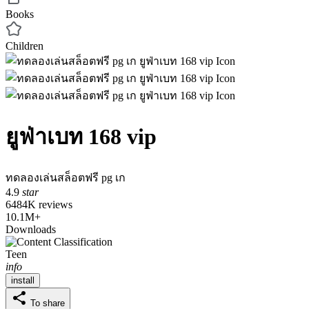
Books
Children
ยูฟ่าเบท 168 vip
ทดลองเล่นสล็อตฟรี pg เก
4.9
star
6484K reviews
10.1M+
Downloads
Teen
info
install
To share