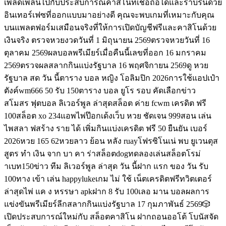
เพลิดเพลินไปกับประสบการณ์คาสิโนที่เชื่อถือได้และราบรื่นด้วย
อินเทอร์เฟซที่ออกแบบมาอย่างดี คุณจะพบเกมที่เหมาะกับคุณ
บนแพลตฟอร์มเสมือนจริงที่ให้การเปิดบัญชีฟรีและคาสิโนด้วย
เงินจริง ตรวจหวยงวดวันที่ 1 มิถุนายน 2569ตรวจหวยวันที่ 16
ตุลาคม 2569ผลบอลพรีเมียร์เมื่อคืนนี้เลขที่ออก 16 มกราคม
2569ตรวจผลสลากกินแบ่งรัฐบาล 16 พฤศจิกายน 2569ดู หวย
รัฐบาล สด วัน นี้ตาราง บอล หญิง โอลิมปิก 2026การใช้แอปเป๋า
ตังค์wm666 50 รับ 150ตาราง บอล ยูโร รอบ คัดเลือกข่าว
สโมสร ฟุตบอล ลิเวอร์พูล ล่าสุดสล็อต ค่าย fcwm เครดิต ฟรี
100สล็อต xo 234แอพไพ่ป๊อกเด้งเว็บ หวย ชัดเจน 999สอน เล่น
ไพสลา ฟสร้าง ราย ได้ เพิ่มกินแบ่งเครดิต ฟรี 50 ยืนยัน เบอร์
2026หวย 165 62หวยลาว ย้อน หลัง ruayโฟรซิโนเน่ พบ ยูเวนตุส
สูตร ทํา เงิน จาก บา คา ร่าสล็อตdogทดลองเล่นสล็อตโรม่
าเบท150ข่าว ทีม ลิเวอร์พูล ล่าสุด วัน นี้ฝาก แรก ของ วัน รับ
100ทาง เข้า เล่น happylukeเกม ไม่ ใช้ เน็ตเครดิตฟรีทวิตเตอร์
ล่าสุดไพ่ แค ง หรรษา apkฝาก 8 รับ 100เลอ มาน บอลผลการ
แข่งขันพรีเมียร์ลีกสลากกินแบ่งรัฐบาล 17 กุมภาพันธ์ 2569🎲
เปิดประสบการณ์ใหม่กับ สล็อตคาสิโน ฝากถอนออโต้ โบนัสจัด