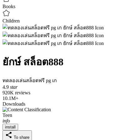
Books
Children
ยักษ์ สล็อต888
ทดลองเล่นสล็อตฟรี pg เก
4.9
star
920K reviews
10.1M+
Downloads
Teen
info
install
To share