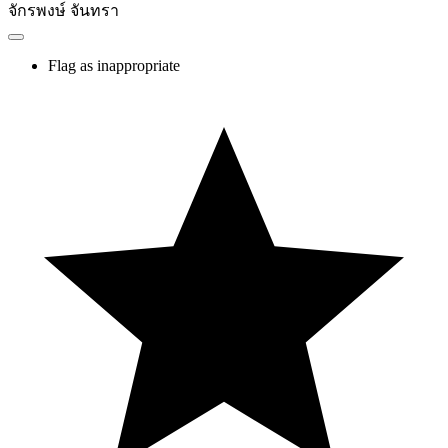
จักรพงษ์ จันทรา
Flag as inappropriate