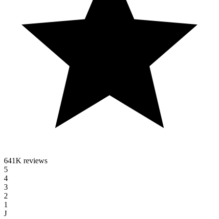
641K reviews
5
4
3
2
1
J