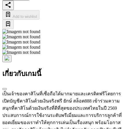
Add to wishlist
เกี่ยวกับเกมนี้
เป็นเจ้าของคาสิโนที่เชื่อถือได้มากมายและเครดิตฟรีโดยการ
เปิดบัญชีคาสิโนด้วยเงินจริงฟรี ยักษ์ สล็อต888 เข้าร่วมความ
สนุกที่คาสิโนด้วยเงินจริงที่ดีที่สุดของประเทศไทยในปี 2569
ประสบการณ์การใช้งานระดับพรีเมี่ยมและการบริการลูกค้าที่
ยอดเยี่ยมของเราทำให้ทุกการเล่นเป็นเรื่องสนุก พร้อมโอกาส