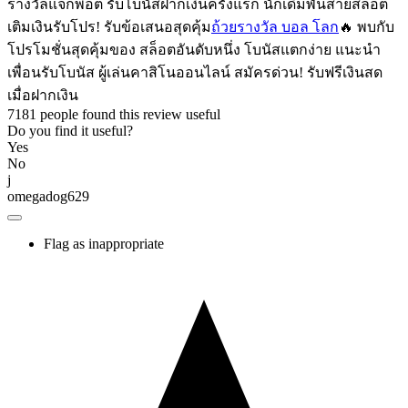
รางวัลแจ็กพอต รับโบนัสฝากเงินครั้งแรก นักเดิมพันสายสล็อต
เติมเงินรับโปร! รับข้อเสนอสุดคุ้ม
ถ้วยรางวัล บอล โลก
🔥 พบกับ
โปรโมชั่นสุดคุ้มของ สล็อตอันดับหนึ่ง โบนัสแตกง่าย แนะนำ
เพื่อนรับโบนัส ผู้เล่นคาสิโนออนไลน์ สมัครด่วน! รับฟรีเงินสด
เมื่อฝากเงิน
7181 people found this review useful
Do you find it useful?
Yes
No
j
omegadog629
Flag as inappropriate