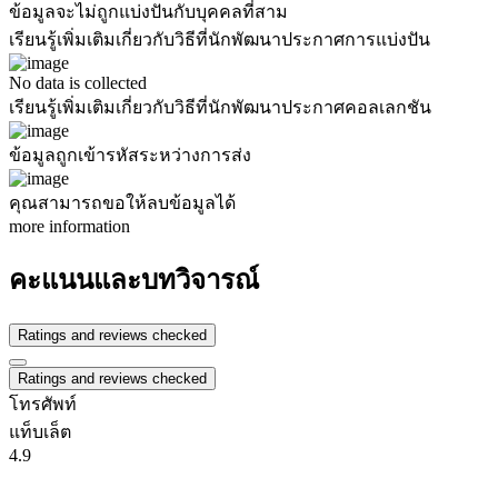
ข้อมูลจะไม่ถูกแบ่งปันกับบุคคลที่สาม
เรียนรู้เพิ่มเติมเกี่ยวกับวิธีที่นักพัฒนาประกาศการแบ่งปัน
No data is collected
เรียนรู้เพิ่มเติมเกี่ยวกับวิธีที่นักพัฒนาประกาศคอลเลกชัน
ข้อมูลถูกเข้ารหัสระหว่างการส่ง
คุณสามารถขอให้ลบข้อมูลได้
more information
คะแนนและบทวิจารณ์
Ratings and reviews checked
Ratings and reviews checked
โทรศัพท์
แท็บเล็ต
4.9