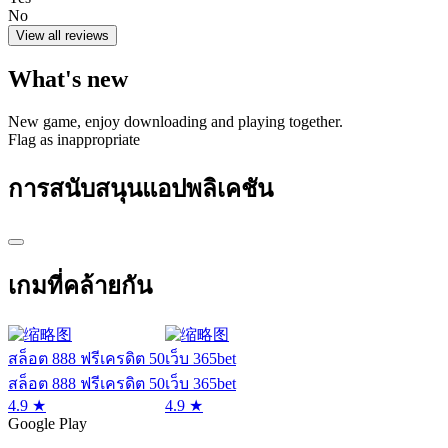
No
View all reviews
What's new
New game, enjoy downloading and playing together.
Flag as inappropriate
การสนับสนุนแอปพลิเคชัน
เกมที่คล้ายกัน
สล็อต 888 ฟรีเครดิต 50
เว็บ 365bet
สล็อต 888 ฟรีเครดิต 50
เว็บ 365bet
4.9 ★
4.9 ★
Google Play