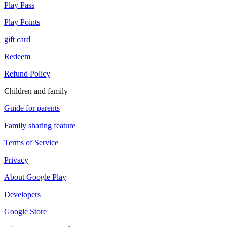
Play Pass
Play Points
gift card
Redeem
Refund Policy
Children and family
Guide for parents
Family sharing feature
Terms of Service
Privacy
About Google Play
Developers
Google Store