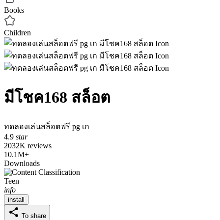
Books
Children
มีโชค168 สล็อต
ทดลองเล่นสล็อตฟรี pg เก
4.9
star
2032K reviews
10.1M+
Downloads
Teen
info
install
To share