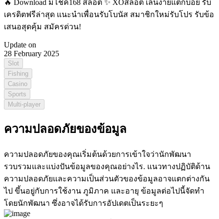
🔥 Download มีโชค168 สล็อต ✨ XOสล็อต เล่นง่ายแตกบ่อย รับ
เครดิตฟรีล่าสุด แนะนำเพื่อนรับโบนัส สมาชิกใหม่รับโปร รับข้อ
เสนอสุดคุ้ม สมัครด่วน!
Update on
28 February 2025
Slot
Fishing
Casino
Sports
Multi-player
ความปลอดภัยของข้อมูล
ความปลอดภัยของคุณเริ่มต้นด้วยการเข้าใจว่านักพัฒนา
รวบรวมและแบ่งปันข้อมูลของคุณอย่างไร.
แนวทางปฏิบัติด้าน
ความปลอดภัยและความเป็นส่วนตัวของข้อมูลอาจแตกต่างกัน
ไป ขึ้นอยู่กับการใช้งาน ภูมิภาค และอายุ
ข้อมูลต่อไปนี้จัดทำ
โดยนักพัฒนา ซึ่งอาจได้รับการอัปเดตเป็นระยะๆ