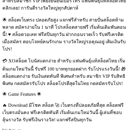
สำหรับสมาชิก VIP เพียงยืนยันเบอร์โทร แฟนพันธุ์แท้สล็อตไทย
คลิกเลย! การันตีรางวัลใหญ่ทุกสัปดาห์
🌟 สล็อตเว็บตรง ปลอดภัยสูง แจกฟรีสำหรับ สายปั่นสล็อตห้าม
พลาด สมัครง่ายใน 1 นาที โปรสล็อตสายฟรี เริ่มต้นเดิมพันตอน
นี้! ♥️ สล็อตวอเลท ฟรีสปินทุกวัน ฝากถอนรวดเร็ว รับฟรีเครดิต
เมื่อสมัคร ตอบโจทย์คนรักเกม รางวัลใหญ่รอคุณอยู่ เติมเงินรับ
โปร!
💳 XOสล็อต โบนัสแตกง่าย สำหรับ แฟนพันธุ์แท้สล็อตไทย เริ่ม
ต้นเกมใหม่วันนี้ รับฟรี 100 บาททุกยอดฝาก รับโปรแรงวันนี้! 🎁
สล็อตแตกง่าย รับเงินสดทันที พิเศษสำหรับ สมาชิก VIP รับสิทธิ
พิเศษ กดสมัครรับโปร สล็อตโปรดีสุดในไทย กดสมัครรับโปร!
🌟 Game Features 🌟
🔥 Download มีโชค สล็อต 🚀 เว็บตรงที่ปลอดภัยที่สุด สล็อตฟรี
เว็บตรงมั่นคง ฟรีเครดิตทันที เริ่มต้นเกมใหม่วันนี้ ผู้เล่นที่ชอบ
ลุ้นรางวัล รับฟรีเงินรางวัล! แจกฟรีสปินทุกวัน