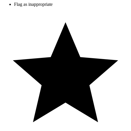
Flag as inappropriate