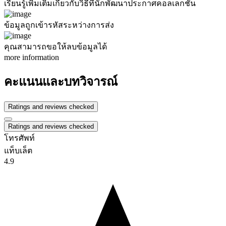
เรียนรู้เพิ่มเติมเกี่ยวกับวิธีที่นักพัฒนาประกาศคอลเลกชัน
ข้อมูลถูกเข้ารหัสระหว่างการส่ง
คุณสามารถขอให้ลบข้อมูลได้
more information
คะแนนและบทวิจารณ์
Ratings and reviews checked
Ratings and reviews checked
โทรศัพท์
แท็บเล็ต
4.9