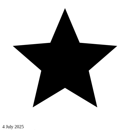
4 July 2025