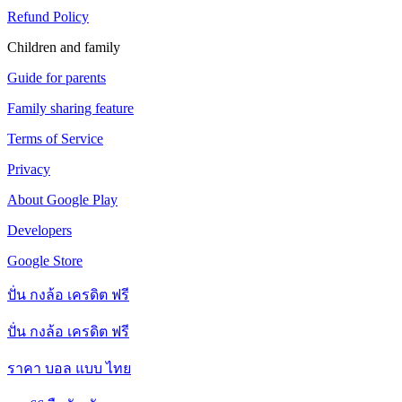
Refund Policy
Children and family
Guide for parents
Family sharing feature
Terms of Service
Privacy
About Google Play
Developers
Google Store
ปั่น กงล้อ เครดิต ฟรี
ปั่น กงล้อ เครดิต ฟรี
ราคา บอล แบบ ไทย