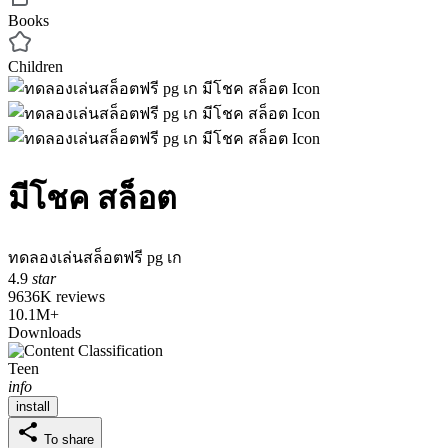
Books
Children
มีโชค สล็อต
ทดลองเล่นสล็อตฟรี pg เก
4.9
star
9636K reviews
10.1M+
Downloads
Teen
info
install
To share