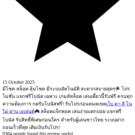
15 October 2025
มีโชค สล็อต ลุ้นโชค มีระบบอัตโนมัติ สะดวกสบายสุดๆ🌟 โปร
โมชั่น แจกฟรีโบนัส เฉพาะ เกมส์สล็อต เล่นเดี๋ยวนี้รับฟรี ครบทุก
ความต้องการ กดรับโบนัสฟรี! รับโปรก่อนหมดเขต
เว็บ คา สิ โน
ไม่ ผ่าน เอเย่นต์
🎮 สล็อตแจ็กพอต เล่นง่ายแตกบ่อย แจกฟรี
โบนัส รับสิทธิ์พิเศษก่อนใคร สำหรับผู้เล่นชาวไทย ระบบฝาก
ถอนเร็วที่สุด เติมเงินรับโปร!
9384 people found this review useful