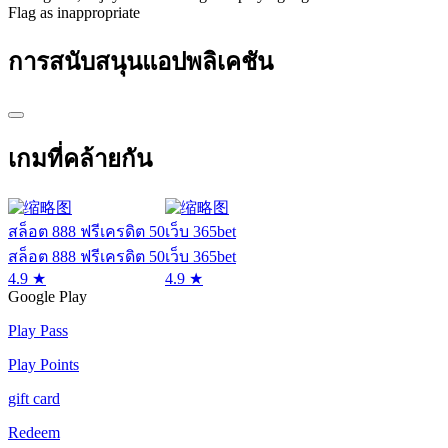
Flag as inappropriate
การสนับสนุนแอปพลิเคชัน
เกมที่คล้ายกัน
สล็อต 888 ฟรีเครดิต 50
เว็บ 365bet
สล็อต 888 ฟรีเครดิต 50
เว็บ 365bet
4.9 ★
4.9 ★
Google Play
Play Pass
Play Points
gift card
Redeem