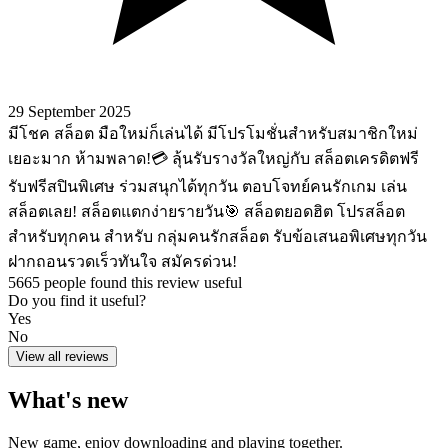
29 September 2025
มีโชค สล็อต มือใหม่ก็เล่นได้ มีโปรโมชั่นสำหรับสมาชิกใหม่
เยอะมาก ห้ามพลาด!💳 ลุ้นรับรางวัลใหญ่กับ สล็อตเครดิตฟรี
รับฟรีสปินพิเศษ ร่วมสนุกได้ทุกวัน ตอบโจทย์คนรักเกม เล่น
สล็อตเลย! สล็อตแตกง่ายรายวัน🎯 สล็อตยอดฮิต โปรสล็อต
สำหรับทุกคน สำหรับ กลุ่มคนรักสล็อต รับข้อเสนอพิเศษทุกวัน
ฝากถอนรวดเร็วทันใจ สมัครด่วน!
5665 people found this review useful
Do you find it useful?
Yes
No
View all reviews
What's new
New game, enjoy downloading and playing together.