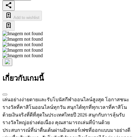
Add to wishlist
เกี่ยวกับเกมนี้
เล่นอย่างง่ายดายและรับโบนัสกีฬาออนไลน์สูงสุด โอกาสชนะ
รางวัลที่คาสิโนออนไลน์ทุกวัน สนุกได้ทุกที่ทุกเวลาที่คาสิโน
ด้วยเงินจริงที่ดีที่สุดในประเทศไทยปี 2026 สนุกกับการลุ้นรับ
รางวัลใหญ่อย่างต่อเนื่อง คุณสามารถเล่นที่บ้านด้วย
ประสบการณ์ที่น่าตื่นเต้นผ่านอินเทอร์เฟซที่ออกแบบมาอย่างดี