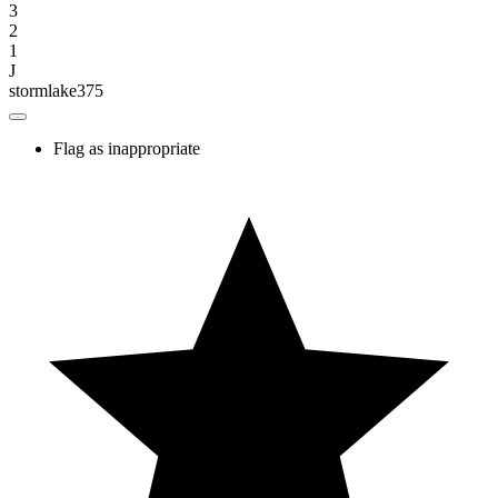
3
2
1
J
stormlake375
Flag as inappropriate