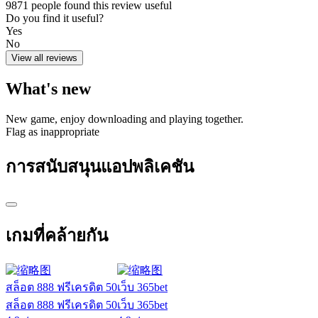
9871 people found this review useful
Do you find it useful?
Yes
No
View all reviews
What's new
New game, enjoy downloading and playing together.
Flag as inappropriate
การสนับสนุนแอปพลิเคชัน
เกมที่คล้ายกัน
สล็อต 888 ฟรีเครดิต 50
เว็บ 365bet
สล็อต 888 ฟรีเครดิต 50
เว็บ 365bet