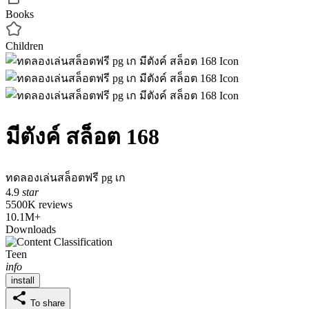
Books
Children
มีตังค์ สล็อต 168
ทดลองเล่นสล็อตฟรี pg เก
4.9
star
5500K reviews
10.1M+
Downloads
Teen
info
install
To share