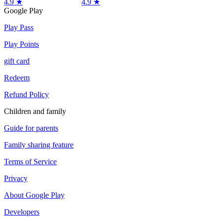
4.9 ★
4.9 ★
Google Play
Play Pass
Play Points
gift card
Redeem
Refund Policy
Children and family
Guide for parents
Family sharing feature
Terms of Service
Privacy
About Google Play
Developers