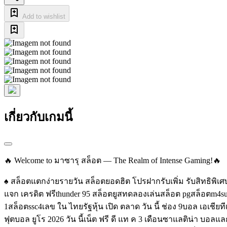
Add to wishlist
เกี่ยวกับเกมนี้
🔥 Welcome to มาซารุ สล็อต — The Realm of Intense Gaming!🔥
♠️ สล็อตแตกง่ายรายวัน สล็อตยอดฮิต โปรฝากรับเพิ่ม รับสิทธิพิเ
แจก เครดิต ฟรีthunder 95 สล็อตยูสทดลองเล่นสล็อต pgสล็อตm4supe
1สล็อตssc4เลข ใน ไทยรัฐหุ้น เปิด ตลาด วัน นี้ ช่อง 9บอล เอเชี
ฟุตบอล ยูโร 2026 วัน นี้เน็ต ฟรี ดี แท ค 3 เดือนซาแลติน่า บอลแลก