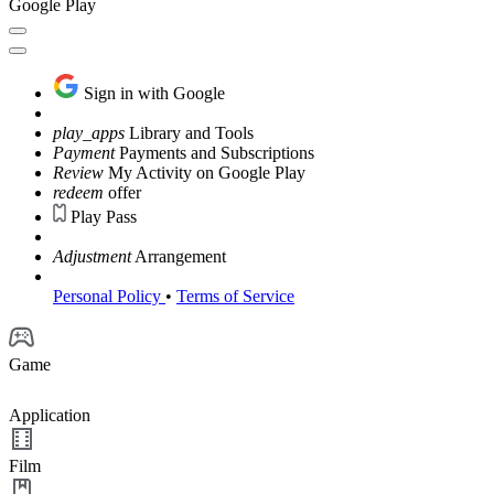
Google Play
Sign in with Google
play_apps
Library and Tools
Payment
Payments and Subscriptions
Review
My Activity on Google Play
redeem
offer
Play Pass
Adjustment
Arrangement
Personal Policy
•
Terms of Service
Game
Application
Film