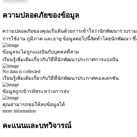
ความปลอดภัยของข้อมูล
ความปลอดภัยของคุณเริ่มต้นด้วยการเข้าใจว่านักพัฒนารวบรวม
การใช้งาน ภูมิภาค และอายุ
ข้อมูลต่อไปนี้จัดทำโดยนักพัฒนา ซึ
ข้อมูลจะไม่ถูกแบ่งปันกับบุคคลที่สาม
เรียนรู้เพิ่มเติมเกี่ยวกับวิธีที่นักพัฒนาประกาศการแบ่งปัน
No data is collected
เรียนรู้เพิ่มเติมเกี่ยวกับวิธีที่นักพัฒนาประกาศคอลเลกชัน
ข้อมูลถูกเข้ารหัสระหว่างการส่ง
คุณสามารถขอให้ลบข้อมูลได้
more information
คะแนนและบทวิจารณ์