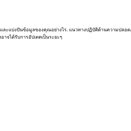
และแบ่งปันข้อมูลของคุณอย่างไร.
แนวทางปฏิบัติด้านความปลอดภั
่งอาจได้รับการอัปเดตเป็นระยะๆ