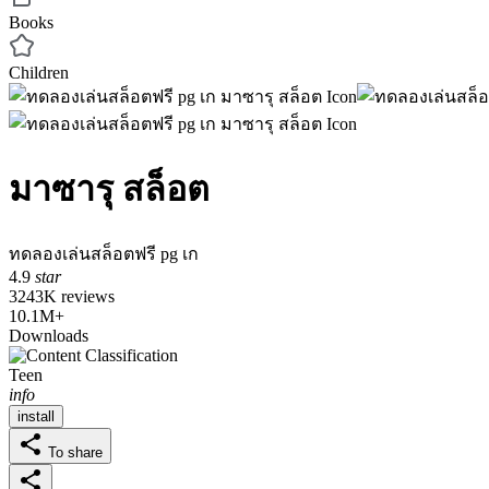
Books
Children
มาซารุ สล็อต
ทดลองเล่นสล็อตฟรี pg เก
4.9
star
3243K reviews
10.1M+
Downloads
Teen
info
install
To share