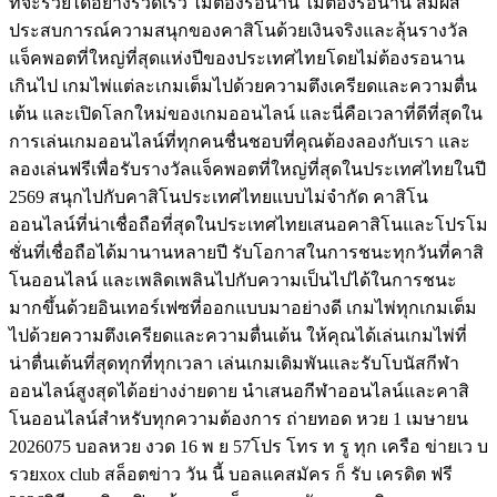
ที่จะรวยได้อย่างรวดเร็ว ไม่ต้องรอนาน ไม่ต้องรอนาน สัมผัส
ประสบการณ์ความสนุกของคาสิโนด้วยเงินจริงและลุ้นรางวัล
แจ็คพอตที่ใหญ่ที่สุดแห่งปีของประเทศไทยโดยไม่ต้องรอนาน
เกินไป เกมไพ่แต่ละเกมเต็มไปด้วยความตึงเครียดและความตื่น
เต้น และเปิดโลกใหม่ของเกมออนไลน์ และนี่คือเวลาที่ดีที่สุดใน
การเล่นเกมออนไลน์ที่ทุกคนชื่นชอบที่คุณต้องลองกับเรา และ
ลองเล่นฟรีเพื่อรับรางวัลแจ็คพอตที่ใหญ่ที่สุดในประเทศไทยในปี
2569 สนุกไปกับคาสิโนประเทศไทยแบบไม่จำกัด คาสิโน
ออนไลน์ที่น่าเชื่อถือที่สุดในประเทศไทยเสนอคาสิโนและโปรโม
ชั่นที่เชื่อถือได้มานานหลายปี รับโอกาสในการชนะทุกวันที่คาสิ
โนออนไลน์ และเพลิดเพลินไปกับความเป็นไปได้ในการชนะ
มากขึ้นด้วยอินเทอร์เฟซที่ออกแบบมาอย่างดี เกมไพ่ทุกเกมเต็ม
ไปด้วยความตึงเครียดและความตื่นเต้น ให้คุณได้เล่นเกมไพ่ที่
น่าตื่นเต้นที่สุดทุกที่ทุกเวลา เล่นเกมเดิมพันและรับโบนัสกีฬา
ออนไลน์สูงสุดได้อย่างง่ายดาย นำเสนอกีฬาออนไลน์และคาสิ
โนออนไลน์สำหรับทุกความต้องการ ถ่ายทอด หวย 1 เมษายน
2026075 บอลหวย งวด 16 พ ย 57โปร โทร ท รู ทุก เครือ ข่ายเว บ
รวยxox club สล็อตข่าว วัน นี้ บอลแคสมัคร ก็ รับ เครดิต ฟรี