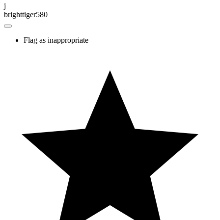
j
brighttiger580
Flag as inappropriate