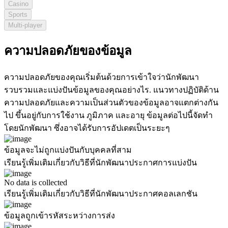
Casino
Sports
Multi-player
ความปลอดภัยของข้อมูล
ความปลอดภัยของคุณเริ่มต้นด้วยการเข้าใจว่านักพัฒนา
รวบรวมและแบ่งปันข้อมูลของคุณอย่างไร.
แนวทางปฏิบัติด้าน
ความปลอดภัยและความเป็นส่วนตัวของข้อมูลอาจแตกต่างกัน
ไป ขึ้นอยู่กับการใช้งาน ภูมิภาค และอายุ
ข้อมูลต่อไปนี้จัดทำ
โดยนักพัฒนา ซึ่งอาจได้รับการอัปเดตเป็นระยะๆ
ข้อมูลจะไม่ถูกแบ่งปันกับบุคคลที่สาม
เรียนรู้เพิ่มเติมเกี่ยวกับวิธีที่นักพัฒนาประกาศการแบ่งปัน
No data is collected
เรียนรู้เพิ่มเติมเกี่ยวกับวิธีที่นักพัฒนาประกาศคอลเลกชัน
ข้อมูลถูกเข้ารหัสระหว่างการส่ง