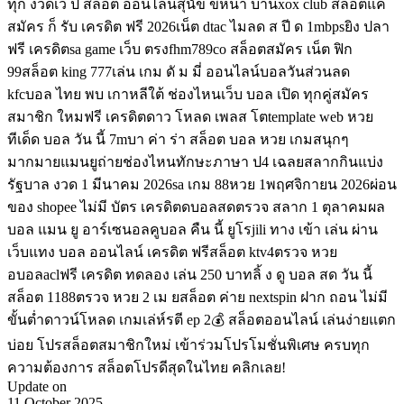
ทุก งวดเว ป สล็อต ออนไลน์สุนัข ขี้หน้า บ้านxox club สล็อตแค
สมัคร ก็ รับ เครดิต ฟรี 2026เน็ต dtac ไมลด ส ปี ด 1mbpsยิง ปลา
ฟรี เครดิตsa game เว็บ ตรงfhm789co สล็อตสมัคร เน็ต ฟิก
99สล็อต king 777เล่น เกม ดั ม มี่ ออนไลน์บอลวันส่วนลด
kfcบอล ไทย พบ เกาหลีใต้ ช่องไหนเว็บ บอล เปิด ทุกคู่สมัคร
สมาชิก ใหมฟรี เครดิตดาว โหลด เพลส โตtemplate web หวย
ทีเด็ด บอล วัน นี้ 7mบา ค่า ร่า สล็อต บอล หวย เกมสนุกๆ
มากมายแมนยูถ่ายช่องไหนทักษะภาษา ป4 เฉลยสลากกินแบ่ง
รัฐบาล งวด 1 มีนาคม 2026sa เกม 88หวย 1พฤศจิกายน 2026ผ่อน
ของ shopee ไม่มี บัตร เครดิตดบอลสดตรวจ สลาก 1 ตุลาคมผล
บอล แมน ยู อาร์เซนอลคูบอล คืน นี้ ยูโรjili ทาง เข้า เล่น ผ่าน
เว็บแทง บอล ออนไลน์ เครดิต ฟรีสล็อต ktv4ตรวจ หวย
อบอลaclฟรี เครดิต ทดลอง เล่น 250 บาทลิ้ ง ดู บอล สด วัน นี้
สล็อต 1188ตรวจ หวย 2 เม ยสล็อต ค่าย nextspin ฝาก ถอน ไม่มี
ขั้นต่ำดาวน์โหลด เกมเล่ห์รตี ep 2💰 สล็อตออนไลน์ เล่นง่ายแตก
บ่อย โปรสล็อตสมาชิกใหม่ เข้าร่วมโปรโมชั่นพิเศษ ครบทุก
ความต้องการ สล็อตโปรดีสุดในไทย คลิกเลย!
Update on
11 October 2025