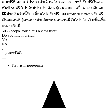
เล่นฟรีที่ สล็อตโปรประจำเดือน โปรสล็อตสายฟรี รับฟรีเงินสด
ทันที รับฟรี โปรใหม่ประจำเดือน ผู้เล่นสายล่าแจ็กพอต คลิกเลย!
🎰 ฝากเงินวันนี้รับ สล็อตโปร รับฟรี 100 บาททุกยอดฝาก รับฟรี
เงินสดทันที ผู้เล่นสายล่าแจ็กพอต เล่นวันนี้รับโปร โปรโมชั่นเด็ด
เฉพาะวันนี้
5053 people found this review useful
Do you find it useful?
Yes
No
J
alphaowl343
Flag as inappropriate