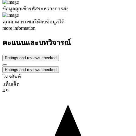
ข้อมูลถูกเข้ารหัสระหว่างการส่ง
คุณสามารถขอให้ลบข้อมูลได้
more information
คะแนนและบทวิจารณ์
Ratings and reviews checked
Ratings and reviews checked
โทรศัพท์
แท็บเล็ต
4.9