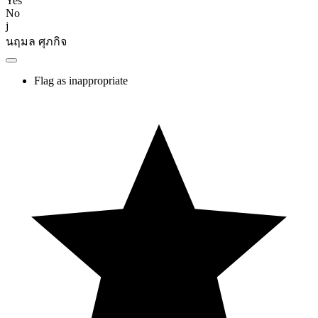
Yes
No
j
นฤมล ศุภกิจ
Flag as inappropriate