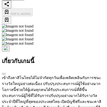
Add to wishlist
เกี่ยวกับเกมนี้
เข้าถึงคาสิโนไทยได้ไม่จำกัดทุกวันเพื่อเพลิดเพลินกับการชนะ
รางวัลใหญ่อย่างต่อเนื่อง ปรับปรุงประสบการณ์ผู้ใช้อย่างมาก
โอกาสนี้ช่วยให้ผู้เล่นทุกคนได้รับประสบการณ์ที่ดีขึ้น
ประสบการณ์ผู้ใช้ที่ได้รับการปรับปรุงอย่างมากได้รับรางวัล
ประจำปีที่ใหญ่ที่สุดของประเทศไทย เปิดบัญชีฟรีและชนะคาสิ