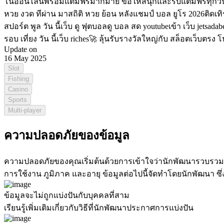
โนออนไลน์พร้อมแต้มฟรีมากมาย ขอให้สนุกและรับแต้มฟรีทุกวัน เพ
หวย งวด ทีผ่าน มาสถิติ หวย ย้อน หลังแชมป์ บอล ยูโร 2026ติดเทิ
สปอร์ต พูล วัน นี้เว็บ ดู ฟุตบอลดู บอล สด youtubeเข้า เว็บ j
รอบ เที่ยง วัน นี้เว็บ riches🚀 ลุ้นรับรางวัลใหญ่กับ สล็อตเว็บต
Update on
16 May 2025
Slot
Fishing
Casino
Sports
Multi-player
ความปลอดภัยของข้อมูล
ความปลอดภัยของคุณเริ่มต้นด้วยการเข้าใจว่านักพัฒนารวบรวม
การใช้งาน ภูมิภาค และอายุ
ข้อมูลต่อไปนี้จัดทำโดยนักพัฒนา ซึ
ข้อมูลจะไม่ถูกแบ่งปันกับบุคคลที่สาม
เรียนรู้เพิ่มเติมเกี่ยวกับวิธีที่นักพัฒนาประกาศการแบ่งปัน