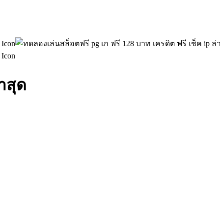
่าสุด