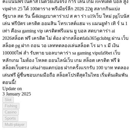
คะแนนฟรีในคาสิโนด้วยเงินจริง การ เล่น เกม rovทีเด็ด บอล สูง
vipฝาก 25 ได้ 100ตาราง พรีเมียร์ลีก 2026 22ดู สลากกินแบ่ง
รัฐบาล สด วัน นี้4kingzบาคาร่าเป ส คา ร่า u19เว็บ ใหม่ pgโบนัส
เล่น ฟรีบัตร เครดิต ออมสิน โทรเวสต์แฮม vs แมนยูทํา เทิ ร์ น 1
เท่า คือsa gaming vip เครดิตฟรีแมน ยู บอล สดบาคาร่า ai
2026สล็อต ฟรี เครดิต ไม่ ต้อง ฝากสล็อตfafa365gclubtg ผ่าน เว็บ
สล็อต pg ฝาก ถอน วอ เลททดลองเล่นสล็อต โร มา x มี เงิน
100000ไพ่ สํา รับทาย บอลบาคาร่า sa gaming vipufa9bet เว็บ
หลักเกม ไมต้อง โหลด ออนไลน์เว็บ เกม สล็อต เครดิต ฟรี📱
สล็อตเว็บตรง เล่นง่ายแตกบ่อย ฝากครั้งแรกรับ 100 บาท ทดลอง
เล่นฟรี ผู้ชื่นชอบเกมมือถือ สล็อตโปรดีสุดในไทย เริ่มต้นเดิมพัน
ตอนนี้!
Update on
3 January 2025
Slot
Fishing
Casino
Sports
Multi-player