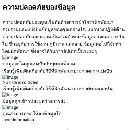
ความปลอดภัยของข้อมูล
ความปลอดภัยของคุณเริ่มต้นด้วยการเข้าใจว่านักพัฒนา
รวบรวมและแบ่งปันข้อมูลของคุณอย่างไร.
แนวทางปฏิบัติด้าน
ความปลอดภัยและความเป็นส่วนตัวของข้อมูลอาจแตกต่างกัน
ไป ขึ้นอยู่กับการใช้งาน ภูมิภาค และอายุ
ข้อมูลต่อไปนี้จัดทำ
โดยนักพัฒนา ซึ่งอาจได้รับการอัปเดตเป็นระยะๆ
ข้อมูลจะไม่ถูกแบ่งปันกับบุคคลที่สาม
เรียนรู้เพิ่มเติมเกี่ยวกับวิธีที่นักพัฒนาประกาศการแบ่งปัน
No data is collected
เรียนรู้เพิ่มเติมเกี่ยวกับวิธีที่นักพัฒนาประกาศคอลเลกชัน
ข้อมูลถูกเข้ารหัสระหว่างการส่ง
คุณสามารถขอให้ลบข้อมูลได้
more information