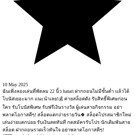
10 May 2025
ฉันเพิ่งลองเล่นที่พัดลม 22 นิ้ว hatari ฝากถอนไม่มีขั้นต่ำ แล้วได้
โบนัสเยอะมาก แนะนำเลย!💰 ค่ายสล็อตดัง รับสิทธิ์พิเศษก่อน
ใคร รับโบนัสพิเศษ รับฟรีเงินรางวัล ผู้เล่นสายกิจกรรม อย่า
พลาดโอกาสดีๆ! สล็อตแตกง่ายรายวัน🍀 สล็อตโปรสมาชิกใหม่
เล่นง่ายแตกบ่อย รับเงินสดทันที กดสมัครรับโปร นักเดิมพันสาย
สล็อต ฝากถอนรวดเร็วทันใจ อย่าพลาดโอกาสดีๆ!