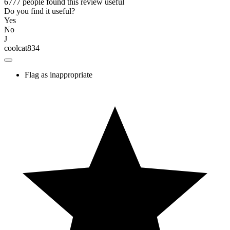
6777 people found this review useful
Do you find it useful?
Yes
No
J
coolcat834
Flag as inappropriate