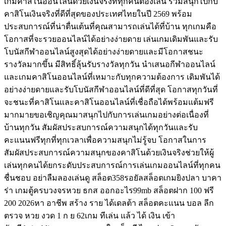
เกมคาสิโนออนไลน์ด้วยเงินจริงที่ทุกคนต้องเล่น ร่วมสนุกไปกับ
คาสิโนเงินจริงที่ดีที่สุดของประเทศไทยในปี 2569 พร้อม
ประสบการณ์ที่น่าตื่นเต้นที่คุณสามารถเล่นได้ที่บ้าน ทุกเกมคือ
โอกาสที่จะรวยออนไลน์ได้อย่างง่ายดาย เล่นเกมเดิมพันและรับ
โบนัสกีฬาออนไลน์สูงสุดได้อย่างง่ายดายและมีโอกาสชนะ
รางวัลมากขึ้น มีสิทธิ์ลุ้นรับรางวัลทุกวัน นำเสนอกีฬาออนไลน์
และเกมคาสิโนออนไลน์ที่เหมาะกับทุกความต้องการ เดิมพันได้
อย่างง่ายดายและรับโบนัสกีฬาออนไลน์ที่ดีที่สุด โอกาสทุกวันที่
จะชนะที่คาสิโนและคาสิโนออนไลน์ที่เชื่อถือได้พร้อมแต้มฟรี
มากมายขอเชิญคุณมาสนุกไปกับการเล่นเกมอย่างต่อเนื่องที่
บ้านทุกวัน สัมผัสประสบการณ์ความสนุกได้ทุกวันและรับ
คะแนนฟรีทุกที่ทุกเวลาเพื่อความสนุกไม่รู้จบ โอกาสในการ
สัมผัสประสบการณ์ความสนุกของคาสิโนด้วยเงินจริงช่วยให้ผู้
เล่นทุกคนได้ยกระดับประสบการณ์การเล่นเกมออนไลน์ที่ทุกคน
ชื่นชอบ อย่าลืมลองเล่นดู สล็อต358รอยัลสล็อตเกมยิงปลา บาคา
ร่า เกมตู้ครบวงจรหวย ธกส ออกอะไร99mb สล็อตฝาก 100 ฟรี
200 2026หา อาชีพ สร้าง ราย ได้เดลต้า สล็อตคะแนน บอล ลีก
ตรวจ หวย งวด 1 ก ย 62เกม ทีเล่น แล้ว ได้ เงิน เข้า