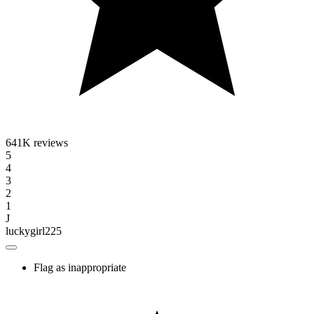
641K reviews
5
4
3
2
1
J
luckygirl225
Flag as inappropriate