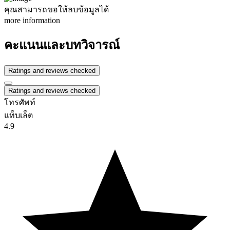
คุณสามารถขอให้ลบข้อมูลได้
more information
คะแนนและบทวิจารณ์
Ratings and reviews checked
Ratings and reviews checked
โทรศัพท์
แท็บเล็ต
4.9