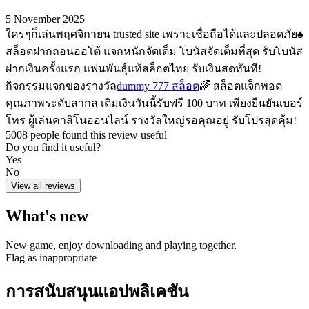
5 November 2025
ใครๆก็เล่นพฤศจิกายน trusted site เพราะเชื่อถือได้และปลอดภัย♠️
สล็อตฝากถอนออโต้ แจกหนักจัดเต็ม โบนัสจัดเต็มที่สุด รับโบนัส
ฝากเงินครั้งแรก แฟนพันธุ์แท้สล็อตไทย รับเงินสดทันที!
กิจกรรมแจกของรางวัล
dummy 777 สล็อต
🌈 สล็อตแจ็กพอต
คุณภาพระดับสากล เติมเงินวันนี้รับฟรี 100 บาท เพียงยืนยันเบอร์
โทร ผู้เล่นคาสิโนออนไลน์ รางวัลใหญ่รอคุณอยู่ รับโปรสุดคุ้ม!
5008 people found this review useful
Do you find it useful?
Yes
No
View all reviews
What's new
New game, enjoy downloading and playing together.
Flag as inappropriate
การสนับสนุนแอปพลิเคชัน