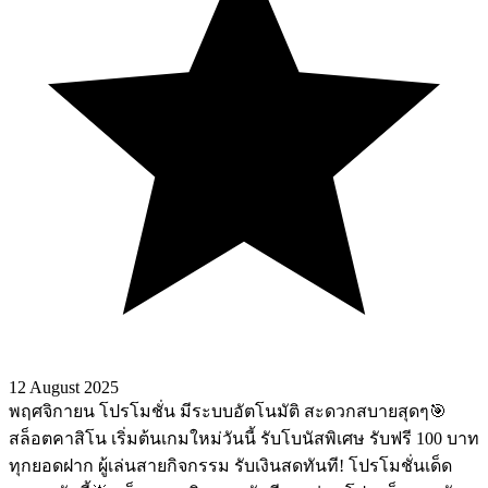
12 August 2025
พฤศจิกายน โปรโมชั่น มีระบบอัตโนมัติ สะดวกสบายสุดๆ🎯
สล็อตคาสิโน เริ่มต้นเกมใหม่วันนี้ รับโบนัสพิเศษ รับฟรี 100 บาท
ทุกยอดฝาก ผู้เล่นสายกิจกรรม รับเงินสดทันที! โปรโมชั่นเด็ด