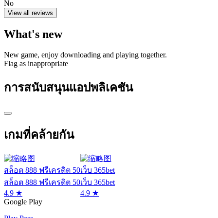
No
View all reviews
What's new
New game, enjoy downloading and playing together.
Flag as inappropriate
การสนับสนุนแอปพลิเคชัน
เกมที่คล้ายกัน
สล็อต 888 ฟรีเครดิต 50
เว็บ 365bet
สล็อต 888 ฟรีเครดิต 50
เว็บ 365bet
4.9 ★
4.9 ★
Google Play