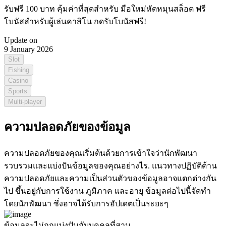
รับฟรี 100 บาท คุ้มค่าที่สุดสำหรับ มือใหม่หัดหมุนสล็อต ฟรี
โบนัสสำหรับผู้เล่นคาสิโน กดรับโบนัสฟรี!
Update on
9 January 2026
Slot
Fishing
Casino
Sports
Multi-player
ความปลอดภัยของข้อมูล
ความปลอดภัยของคุณเริ่มต้นด้วยการเข้าใจว่านักพัฒนา
รวบรวมและแบ่งปันข้อมูลของคุณอย่างไร.
แนวทางปฏิบัติด้าน
ความปลอดภัยและความเป็นส่วนตัวของข้อมูลอาจแตกต่างกัน
ไป ขึ้นอยู่กับการใช้งาน ภูมิภาค และอายุ
ข้อมูลต่อไปนี้จัดทำ
โดยนักพัฒนา ซึ่งอาจได้รับการอัปเดตเป็นระยะๆ
ข้อมูลจะไม่ถูกแบ่งปันกับบุคคลที่สาม