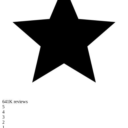
641K reviews
5
4
3
2
1