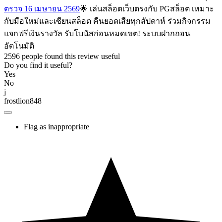
ตรวจ 16 เมษายน 2569
🌟 เล่นสล็อตเว็บตรงกับ PGสล็อต เหมาะ
กับมือใหม่และเซียนสล็อต คืนยอดเสียทุกสัปดาห์ ร่วมกิจกรรม
แจกฟรีเงินรางวัล รับโบนัสก่อนหมดเขต! ระบบฝากถอน
อัตโนมัติ
2596 people found this review useful
Do you find it useful?
Yes
No
j
frostlion848
Flag as inappropriate