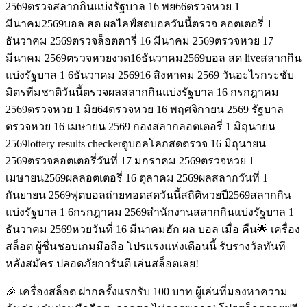
2569ตรวจสลากกินแบ่งรัฐบาล 16 พย66ตรวจหวย 1
มีนาคม2569บอล สด ผลไลฟ์สดบอลวันนี้ตรวจ ลอตเตอรี่ 1
ธันวาคม 2569ตรวจล็อตตารี่ 16 มีนาคม 2569ตรวจหวย 17
มีนาคม 2569ตรวจหวยงวด16ธันวาคม2569บอล สด liveสลากกิน
แบ่งรัฐบาล 1 6ธันวาคม 256916 สิงหาคม 2569 วันอะไรกระชับ
มิตรทีมชาติวันนี้ตรวจผลสลากกินแบ่งรัฐบาล 16 กรกฎาคม
2569ตรวจหวย 1 มิย64ตรวจหวย 16 พฤศจิกายน 2569 รัฐบาล
ตรวจหวย 16 เมษายน 2569 กองสลากลอตเตอรี่ 1 มิถุนายน
2569lottery results checkerดูบอลโลกสดตรวจ 16 มิถุนายน
2569ตรวจลอตเตอรี่วันที่ 17 มกราคม 2569ตรวจหวย 1
เมษายน2569ผลลอตเตอรี่ 16 ตุลาคม 2569ผลสลากวันที่ 1
กันยายน 2569ฟุตบอลถ่ายทอดสดวันนี้สถิติหวยปี2569สลากกิน
แบ่งรัฐบาล 1 6กรกฎาคม 2569สํานักงานสลากกินแบ่งรัฐบาล 1
ธันวาคม 2569หวยวันที่ 16 มีนาคมฮัก ผล บอล เมื่อ คืน🌟 เครื่อง
สล็อต ผู้ชื่นชอบเกมมือถือ โปรแรงแห่งเดือนนี้ รับรางวัลทันที
หลังสมัคร ปลอดภัยการันตี เล่นสล็อตเลย!
🎉 เครื่องสล็อต ฝากครั้งแรกรับ 100 บาท ผู้เล่นที่มองหาความ