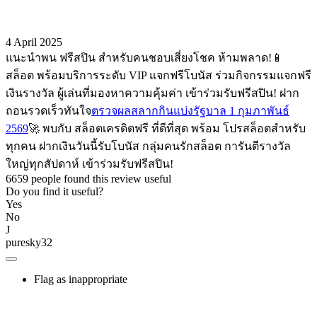
4 April 2025
แนะนำพน ฟรีสปิน สำหรับคนชอบเสี่ยงโชค ห้ามพลาด!📱
สล็อต พร้อมบริการระดับ VIP แจกฟรีโบนัส ร่วมกิจกรรมแจกฟรี
เงินรางวัล ผู้เล่นที่มองหาความคุ้มค่า เข้าร่วมรับฟรีสปิน! ฝาก
ถอนรวดเร็วทันใจ
ตรวจผลสลากกินแบ่งรัฐบาล 1 กุมภาพันธ์
2569
🚀 พบกับ สล็อตเครดิตฟรี ที่ดีที่สุด พร้อม โปรสล็อตสำหรับ
ทุกคน ฝากเงินวันนี้รับโบนัส กลุ่มคนรักสล็อต การันตีรางวัล
ใหญ่ทุกสัปดาห์ เข้าร่วมรับฟรีสปิน!
6659 people found this review useful
Do you find it useful?
Yes
No
J
puresky32
Flag as inappropriate