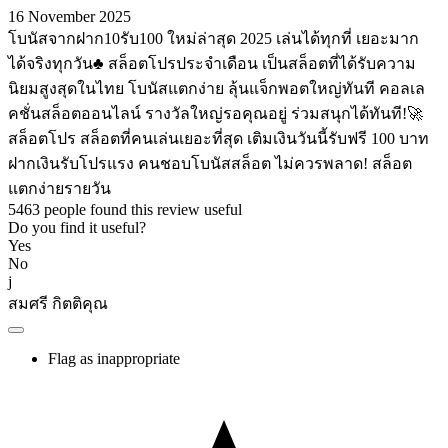
16 November 2025
โบนัสจากฝาก10รับ100 ใหม่ล่าสุด 2025 เล่นได้ทุกที่ เยอะมาก
ได้จริงทุกวัน♣️ สล็อตโปรประจำเดือน เป็นสล็อตที่ได้รับความ
นิยมสูงสุดในไทย โบนัสแตกง่าย ลุ้นแจ็กพอตใหญ่ทันที คอลเล
คชั่นสล็อตออนไลน์ รางวัลใหญ่รอคุณอยู่ ร่วมสนุกได้ทันที!🚀
สล็อตโปร สล็อตที่คนเล่นเยอะที่สุด เติมเงินวันนี้รับฟรี 100 บาท
ฝากเงินรับโปรแรง คนชอบโบนัสสล็อต ไม่ควรพลาด! สล็อต
แตกง่ายรายวัน
5463 people found this review useful
Do you find it useful?
Yes
No
j
สมศรี กิตติคุณ
Flag as inappropriate