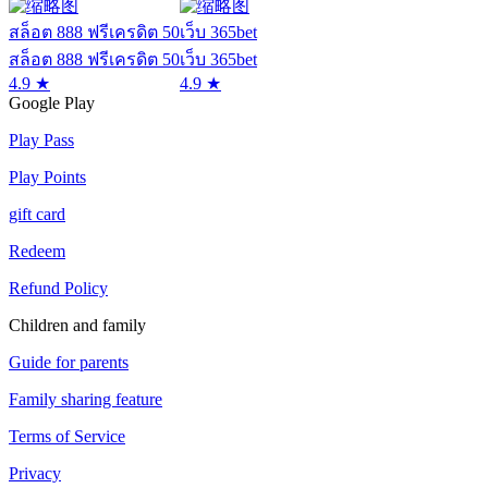
สล็อต 888 ฟรีเครดิต 50
เว็บ 365bet
สล็อต 888 ฟรีเครดิต 50
เว็บ 365bet
4.9 ★
4.9 ★
Google Play
Play Pass
Play Points
gift card
Redeem
Refund Policy
Children and family
Guide for parents
Family sharing feature
Terms of Service
Privacy