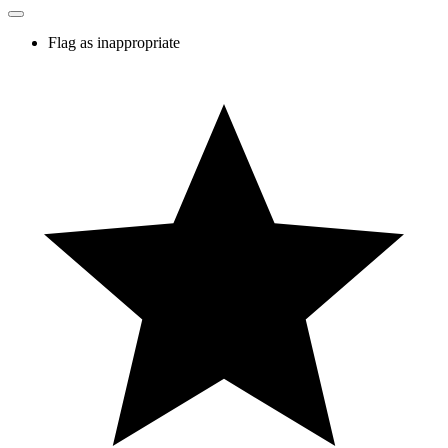
Flag as inappropriate