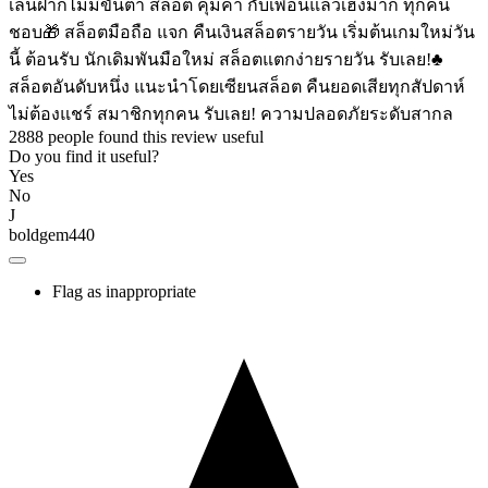
เล่นฝากไม่มีขั้นต่ํา สล็อต คุ้มค่า กับเพื่อนแล้วเฮงมาก ทุกคน
ชอบ🎁 สล็อตมือถือ แจก คืนเงินสล็อตรายวัน เริ่มต้นเกมใหม่วัน
นี้ ต้อนรับ นักเดิมพันมือใหม่ สล็อตแตกง่ายรายวัน รับเลย!♣️
สล็อตอันดับหนึ่ง แนะนำโดยเซียนสล็อต คืนยอดเสียทุกสัปดาห์
ไม่ต้องแชร์ สมาชิกทุกคน รับเลย! ความปลอดภัยระดับสากล
2888 people found this review useful
Do you find it useful?
Yes
No
J
boldgem440
Flag as inappropriate