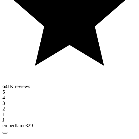
641K reviews
5
4
3
2
1
J
emberflame329