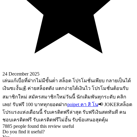
24 December 2025
เล่นแก้เบื่อที่ฝากไม่มีขั้นต่ํา สล็อต โปรโมชั่นเพียบ กลายเป็นได้
เงินซะงั้น💰 ค่ายสล็อตดัง แตกง่ายได้เงินไว โปรโมชั่นต้อนรับ
สมาชิกใหม่ สมัครสมาชิกใหม่วันนี้ นักเดิมพันทุกระดับ คลิก
เลย! รับฟรี 100 บาททุกยอดฝาก
poipet คา สิ โน
📢 JOKERสล็อต
โปรแรงแห่งเดือนนี้ รับเครดิตฟรีล่าสุด รับฟรีเงินสดทันที คน
ชอบเครดิตฟรี รับเครดิตฟรีไม่อั้น รับข้อเสนอสุดคุ้ม
7885 people found this review useful
Do you find it useful?