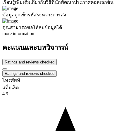
เรียนรู้เพิ่มเติมเกี่ยวกับวิธีที่นักพัฒนาประกาศคอลเลกชัน
ข้อมูลถูกเข้ารหัสระหว่างการส่ง
คุณสามารถขอให้ลบข้อมูลได้
more information
คะแนนและบทวิจารณ์
Ratings and reviews checked
Ratings and reviews checked
โทรศัพท์
แท็บเล็ต
4.9