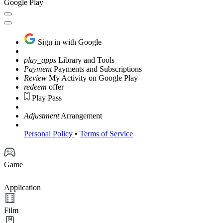
Google Play
Sign in with Google
play_apps
Library and Tools
Payment
Payments and Subscriptions
Review
My Activity on Google Play
redeem
offer
Play Pass
Adjustment
Arrangement
Personal Policy
•
Terms of Service
Game
Application
Film