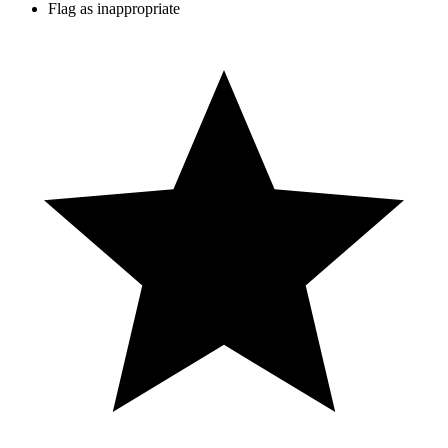
Flag as inappropriate