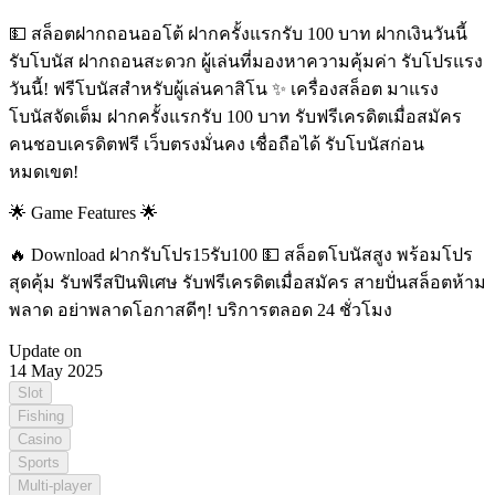
💵 สล็อตฝากถอนออโต้ ฝากครั้งแรกรับ 100 บาท ฝากเงินวันนี้
รับโบนัส ฝากถอนสะดวก ผู้เล่นที่มองหาความคุ้มค่า รับโปรแรง
วันนี้! ฟรีโบนัสสำหรับผู้เล่นคาสิโน ✨ เครื่องสล็อต มาแรง
โบนัสจัดเต็ม ฝากครั้งแรกรับ 100 บาท รับฟรีเครดิตเมื่อสมัคร
คนชอบเครดิตฟรี เว็บตรงมั่นคง เชื่อถือได้ รับโบนัสก่อน
หมดเขต!
🌟 Game Features 🌟
🔥 Download ฝากรับโปร15รับ100 💵 สล็อตโบนัสสูง พร้อมโปร
สุดคุ้ม รับฟรีสปินพิเศษ รับฟรีเครดิตเมื่อสมัคร สายปั่นสล็อตห้าม
พลาด อย่าพลาดโอกาสดีๆ! บริการตลอด 24 ชั่วโมง
Update on
14 May 2025
Slot
Fishing
Casino
Sports
Multi-player