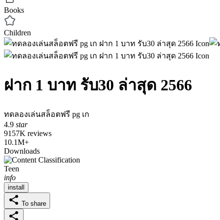
Books
Children
ฝาก 1 บาท รับ30 ล่าสุด 2566
ทดลองเล่นสล็อตฟรี pg เก
4.9
star
9157K reviews
10.1M+
Downloads
Teen
info
install
To share