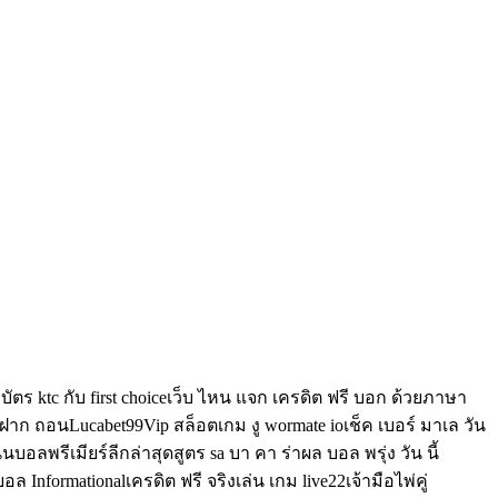
ร ktc กับ first choiceเว็บ ไหน แจก เครดิต ฟรี บอก ด้วยภาษา
าก ถอนLucabet99Vip สล็อตเกม งู wormate ioเช็ค เบอร์ มาเล วัน
ลพรีเมียร์ลีกล่าสุดสูตร sa บา คา ร่าผล บอล พรุ่ง วัน นี้
 Informationalเครดิต ฟรี จริงเล่น เกม live22เจ้ามือไพ่คู่