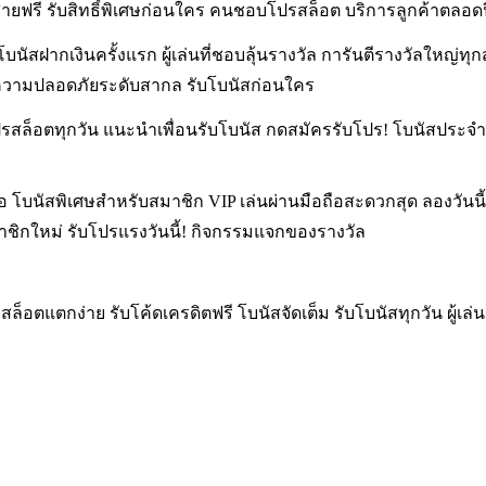
รี รับสิทธิ์พิเศษก่อนใคร คนชอบโปรสล็อต บริการลูกค้าตลอดปี
สฝากเงินครั้งแรก ผู้เล่นที่ชอบลุ้นรางวัล การันตีรางวัลใหญ่ทุกสั
 ความปลอดภัยระดับสากล รับโบนัสก่อนใคร
ถือ โปรสล็อตทุกวัน แนะนำเพื่อนรับโบนัส กดสมัครรับโปร! โบนัสป
 โบนัสพิเศษสำหรับสมาชิก VIP เล่นผ่านมือถือสะดวกสุด ลองวันนี้! ฟ
มาชิกใหม่ รับโปรแรงวันนี้! กิจกรรมแจกของรางวัล
 สล็อตแตกง่าย รับโค้ดเครดิตฟรี โบนัสจัดเต็ม รับโบนัสทุกวัน ผู