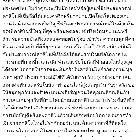
ชนะรางวัลใหญ่ทุกครั้งที่คาสิโนออนไลน์ที่น่าเชื่อถือที่สุดใน
ประเทศไทย ไม่ว่าคุณจะเป็นมือใหม่หรือผู้เล่นที่มีประสบการณ์
คาสิโนที่เชื่อถือได้และเครดิตฟรีมากมายเปิดโลกใหม่ของเกม
ออนไลน์ เสนอการเปิดบัญชีฟรีและประสบการณ์คาสิโนด้วยเงิน
จริงที่คาสิโนที่ใหญ่ที่สุด พร้อมทดลองใช้ฟรีพร้อมคะแนนฟรี
สำหรับความบันเทิงและแจ็คพอตไม่รู้จบ เข้าร่วมความสนุกที่คา
สิโนด้วยเงินจริงที่ดีที่สุดของประเทศไทยในปี 2569 เพลิดเพลินไป
กับประสบการณ์คาสิโนที่เชื่อถือได้และราบรื่นเพื่อโอกาสใน
การชนะที่มากขึ้น เล่น เดิมพัน และรับโบนัสกีฬาออนไลน์สูงสุด
ได้ง่ายๆ โอกาสในการชนะเงินจริงในคาสิโนไม่จำกัดทุกวัน ทุก
เวลา ทุกที่ ประสบการณ์ผู้ใช้ที่ได้รับการปรับปรุงอย่างมาก เล่น
เกม เดิมพัน และรับโบนัสกีฬาออนไลน์สูงสุดทุกวัน รับรางวัล ขอ
ให้สนุกทุกวันและรับคะแนนฟรี เชิญชวนให้คุณเพลิดเพลินกับ
การเล่นเกมทุกวันที่บ้านโดยนำเสนอคาสิโนและโปรโมชั่นที่เชื่อ
ถือได้สำหรับปี 2026 ผ่านอินเทอร์เฟซที่ออกแบบมาอย่างดี เสนอ
การเปิดบัญชีฟรีและคาสิโนด้วยเงินจริงพร้อมโอกาสในการทำ
เงินจากคาสิโนไทยไม่จำกัดต่อวัน และค้นหาเวลาที่ดีที่สุดใน
การเล่นโอกาสคาสิโนของเราในประเทศไทย ดู ผล บอล ล่าสุด