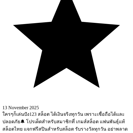
13 November 2025
ใครๆก็เล่นปัง123 สล็อต ได้เงินจริงทุกวัน เพราะเชื่อถือได้และ
ปลอดภัย🔔 โปรเด็ดสำหรับสมาชิกที่ เกมส์สล็อต แฟนพันธุ์แท้
สล็อตไทย แจกฟรีสปินสำหรับสล็อต รับรางวัลทุกวัน อย่าพลาด