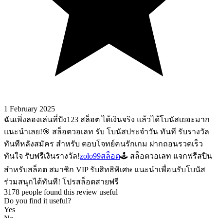
1 February 2025
ฉันเพิ่งลองเล่นที่ปัง123 สล็อต ได้เงินจริง แล้วได้โบนัสเยอะมาก
แนะนำเลย!🎯 สล็อตวอเลท รับ โบนัสประจำวัน ทันที รับรางวัล
ทันทีหลังสมัคร สำหรับ ตอบโจทย์คนรักเกม ฝากถอนรวดเร็ว
ทันใจ รับฟรีเงินรางวัล!
zolo99สล็อต
🕹️ สล็อตวอเลท แจกฟรีสปิน
สำหรับสล็อต สมาชิก VIP รับสิทธิพิเศษ แนะนำเพื่อนรับโบนัส
ร่วมสนุกได้ทันที! โปรสล็อตสายฟรี
3178 people found this review useful
Do you find it useful?
Yes