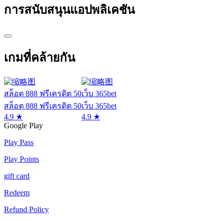
การสนับสนุนแอปพลิเคชัน
เกมที่คล้ายกัน
สล็อต 888 ฟรีเครดิต 50
เว็บ 365bet
สล็อต 888 ฟรีเครดิต 50
เว็บ 365bet
4.9 ★
4.9 ★
Google Play
Play Pass
Play Points
gift card
Redeem
Refund Policy