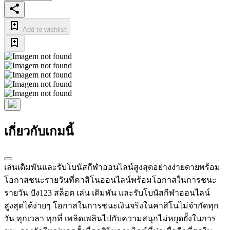
Add to wishlist
เกี่ยวกับเกมนี้
เล่นเดิมพันและรับโบนัสกีฬาออนไลน์สูงสุดอย่างง่ายดายพร้อม
โอกาสชนะรายวันที่คาสิโนออนไลน์พร้อมโอกาสในการชนะ
รายวัน ปัง123 สล็อต เล่น เดิมพัน และรับโบนัสกีฬาออนไลน์
สูงสุดได้ง่ายๆ โอกาสในการชนะเงินจริงในคาสิโนไม่จำกัดทุก
วัน ทุกเวลา ทุกที่ เพลิดเพลินไปกับความสนุกไม่หยุดยั้งในการ