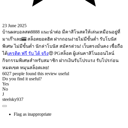
23 June 2025
บ้านผลบอลสด8888 แนะนำต่อ มีคาสิโนสดให้เล่นเหมือนอยู่ที่
มาเก๊าเลย🎰 สล็อตยอดฮิต ฝากถอนง่ายไม่มีขั้นต่ำ รับโบนัส
พิเศษ ไม่มีขั้นต่ำ นักล่าโบนัส สมัครด่วน! เว็บตรงมั่นคง เชื่อถือ
ได้
เครดิต ฟรี รับ ได้ จริง
🤑 PGสล็อต ผู้เล่นคาสิโนออนไลน์
กิจกรรมพิเศษสำหรับสมาชิก ฝากเงินรับโปรแรง รับโปรก่อน
หมดเขต หมุนสล็อตเลย!
6027 people found this review useful
Do you find it useful?
Yes
No
J
steelsky937
Flag as inappropriate