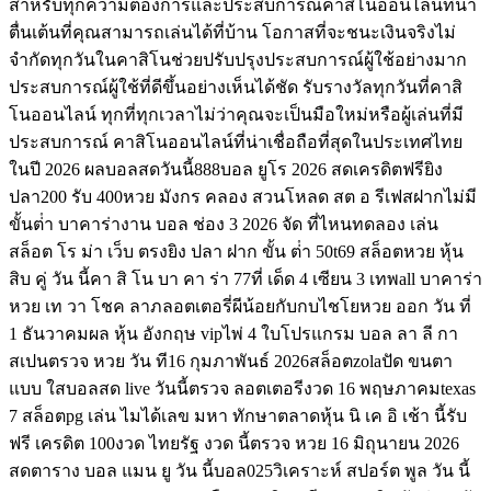
สำหรับทุกความต้องการและประสบการณ์คาสิโนออนไลน์ที่น่า
ตื่นเต้นที่คุณสามารถเล่นได้ที่บ้าน โอกาสที่จะชนะเงินจริงไม่
จำกัดทุกวันในคาสิโนช่วยปรับปรุงประสบการณ์ผู้ใช้อย่างมาก
ประสบการณ์ผู้ใช้ที่ดีขึ้นอย่างเห็นได้ชัด รับรางวัลทุกวันที่คาสิ
โนออนไลน์ ทุกที่ทุกเวลาไม่ว่าคุณจะเป็นมือใหม่หรือผู้เล่นที่มี
ประสบการณ์ คาสิโนออนไลน์ที่น่าเชื่อถือที่สุดในประเทศไทย
ในปี 2026 ผลบอลสดวันนี้888บอล ยูโร 2026 สดเครดิตฟรียิง
ปลา200 รับ 400หวย มังกร คลอง สวนโหลด สต อ รีเฟสฝากไม่มี
ขั้นต่ํา บาคาร่างาน บอล ช่อง 3 2026 จัด ที่ไหนทดลอง เล่น
สล็อต โร ม่า เว็บ ตรงยิง ปลา ฝาก ขั้น ต่ํา 50t69 สล็อตหวย หุ้น
สิบ คู่ วัน นี้คา สิ โน บา คา ร่า 77ที่ เด็ด 4 เซียน 3 เทพall บาคาร่า
หวย เท วา โชค ลาภลอตเตอรี่ผีน้อยกับกบไชโยหวย ออก วัน ที่
1 ธันวาคมผล หุ้น อังกฤษ vipไพ่ 4 ใบโปรแกรม บอล ลา ลี กา
สเปนตรวจ หวย วัน ที16 กุมภาพันธ์ 2026สล็อตzolaปัด ขนตา
แบบ ใสบอลสด live วันนี้ตรวจ ลอตเตอรีงวด 16 พฤษภาคมtexas
7 สล็อตpg เล่น ไมได้เลข มหา ทักษาตลาดหุ้น นิ เค อิ เช้า นี้รับ
ฟรี เครดิต 100งวด ไทยรัฐ งวด นี้ตรวจ หวย 16 มิถุนายน 2026
สดตาราง บอล แมน ยู วัน นี้บอล025วิเคราะห์ สปอร์ต พูล วัน นี้