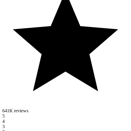
641K reviews
5
4
3