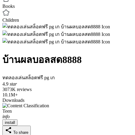
Books
Children
บ้านผลบอลสด8888
ทดลองเล่นสล็อตฟรี pg เก
4.9
star
3073K reviews
10.1M+
Downloads
Teen
info
install
To share