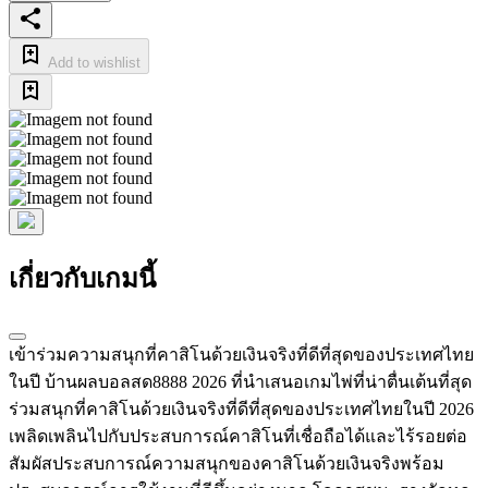
Add to wishlist
เกี่ยวกับเกมนี้
เข้าร่วมความสนุกที่คาสิโนด้วยเงินจริงที่ดีที่สุดของประเทศไทย
ในปี บ้านผลบอลสด8888 2026 ที่นำเสนอเกมไพ่ที่น่าตื่นเต้นที่สุด
ร่วมสนุกที่คาสิโนด้วยเงินจริงที่ดีที่สุดของประเทศไทยในปี 2026
เพลิดเพลินไปกับประสบการณ์คาสิโนที่เชื่อถือได้และไร้รอยต่อ
สัมผัสประสบการณ์ความสนุกของคาสิโนด้วยเงินจริงพร้อม