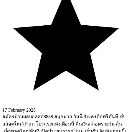
17 February 2025
สมัครบ้านผลบอลสด8888 สนุกมาก วันนี้ รับเครดิตฟรีทันที!🌈
สล็อตใหม่ล่าสุด โปรแรงแห่งเดือนนี้ คืนเงินสล็อตรายวัน ลุ้น
แจ็กพอตใหญ่ทันที เปิดประสบการณ์ใหม่ เริ่มต้นเดิมพันตอนนี้!