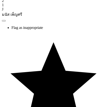
2
1
J
มนัส เพ็ญศรี
Flag as inappropriate