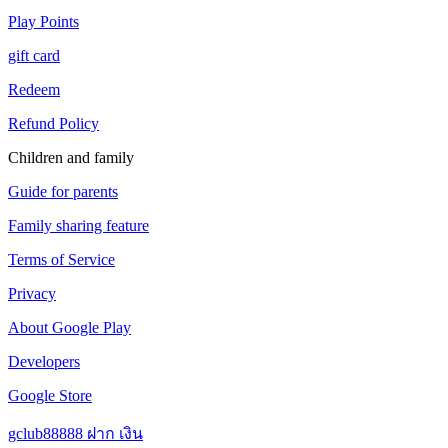
Play Points
gift card
Redeem
Refund Policy
Children and family
Guide for parents
Family sharing feature
Terms of Service
Privacy
About Google Play
Developers
Google Store
gclub88888 ฝาก เงิน