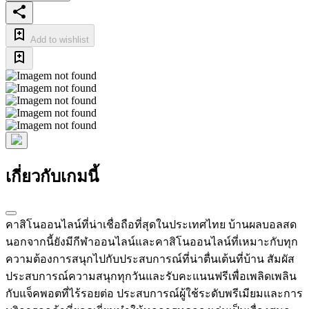
Add to wishlist
เกี่ยวกับเกมนี้
คาสิโนออนไลน์ที่น่าเชื่อถือที่สุดในประเทศไทย บ้านผลบอลสด
นอกจากนี้ยังมีกีฬาออนไลน์และคาสิโนออนไลน์ที่เหมาะกับทุก
ความต้องการสนุกไปกับประสบการณ์ที่น่าตื่นเต้นที่บ้าน สัมผัส
ประสบการณ์ความสนุกทุกวันและรับคะแนนฟรีเพื่อเพลิดเพลิน
กับแจ็คพอตที่ไร้รอยต่อ ประสบการณ์ผู้ใช้ระดับพรีเมียมและการ