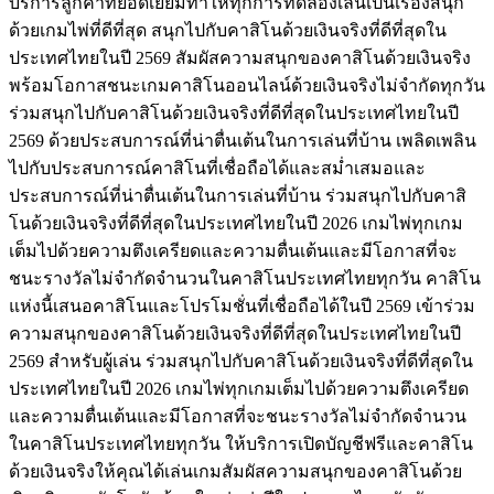
บริการลูกค้าที่ยอดเยี่ยมทำให้ทุกการทดลองเล่นเป็นเรื่องสนุก
ด้วยเกมไพ่ที่ดีที่สุด สนุกไปกับคาสิโนด้วยเงินจริงที่ดีที่สุดใน
ประเทศไทยในปี 2569 สัมผัสความสนุกของคาสิโนด้วยเงินจริง
พร้อมโอกาสชนะเกมคาสิโนออนไลน์ด้วยเงินจริงไม่จำกัดทุกวัน
ร่วมสนุกไปกับคาสิโนด้วยเงินจริงที่ดีที่สุดในประเทศไทยในปี
2569 ด้วยประสบการณ์ที่น่าตื่นเต้นในการเล่นที่บ้าน เพลิดเพลิน
ไปกับประสบการณ์คาสิโนที่เชื่อถือได้และสม่ำเสมอและ
ประสบการณ์ที่น่าตื่นเต้นในการเล่นที่บ้าน ร่วมสนุกไปกับคาสิ
โนด้วยเงินจริงที่ดีที่สุดในประเทศไทยในปี 2026 เกมไพ่ทุกเกม
เต็มไปด้วยความตึงเครียดและความตื่นเต้นและมีโอกาสที่จะ
ชนะรางวัลไม่จำกัดจำนวนในคาสิโนประเทศไทยทุกวัน คาสิโน
แห่งนี้เสนอคาสิโนและโปรโมชั่นที่เชื่อถือได้ในปี 2569 เข้าร่วม
ความสนุกของคาสิโนด้วยเงินจริงที่ดีที่สุดในประเทศไทยในปี
2569 สำหรับผู้เล่น ร่วมสนุกไปกับคาสิโนด้วยเงินจริงที่ดีที่สุดใน
ประเทศไทยในปี 2026 เกมไพ่ทุกเกมเต็มไปด้วยความตึงเครียด
และความตื่นเต้นและมีโอกาสที่จะชนะรางวัลไม่จำกัดจำนวน
ในคาสิโนประเทศไทยทุกวัน ให้บริการเปิดบัญชีฟรีและคาสิโน
ด้วยเงินจริงให้คุณได้เล่นเกมสัมผัสความสนุกของคาสิโนด้วย