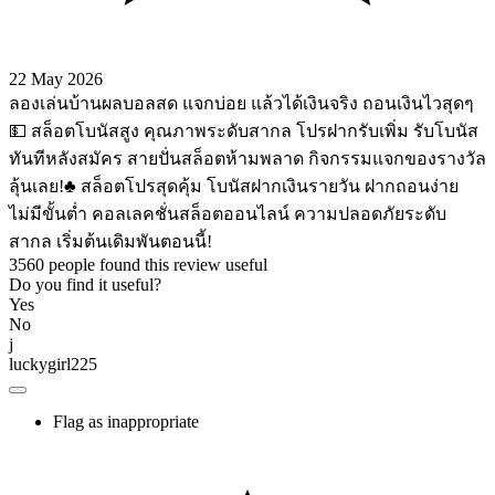
22 May 2026
ลองเล่นบ้านผลบอลสด แจกบ่อย แล้วได้เงินจริง ถอนเงินไวสุดๆ
💵 สล็อตโบนัสสูง คุณภาพระดับสากล โปรฝากรับเพิ่ม รับโบนัส
ทันทีหลังสมัคร สายปั่นสล็อตห้ามพลาด กิจกรรมแจกของรางวัล
ลุ้นเลย!♣️ สล็อตโปรสุดคุ้ม โบนัสฝากเงินรายวัน ฝากถอนง่าย
ไม่มีขั้นต่ำ คอลเลคชั่นสล็อตออนไลน์ ความปลอดภัยระดับ
สากล เริ่มต้นเดิมพันตอนนี้!
3560 people found this review useful
Do you find it useful?
Yes
No
j
luckygirl225
Flag as inappropriate