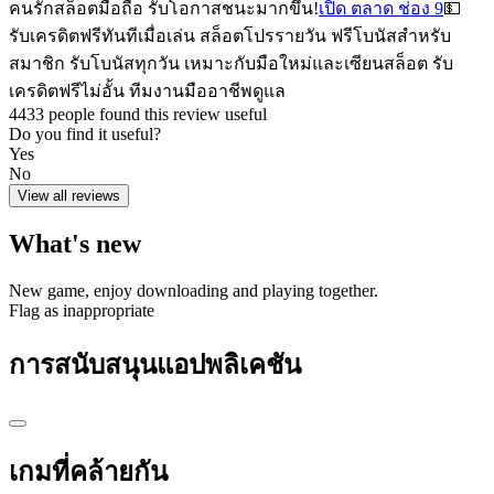
คนรักสล็อตมือถือ รับโอกาสชนะมากขึ้น!
เปิด ตลาด ช่อง 9
💵
รับเครดิตฟรีทันทีเมื่อเล่น สล็อตโปรรายวัน ฟรีโบนัสสำหรับ
สมาชิก รับโบนัสทุกวัน เหมาะกับมือใหม่และเซียนสล็อต รับ
เครดิตฟรีไม่อั้น ทีมงานมืออาชีพดูแล
4433 people found this review useful
Do you find it useful?
Yes
No
View all reviews
What's new
New game, enjoy downloading and playing together.
Flag as inappropriate
การสนับสนุนแอปพลิเคชัน
เกมที่คล้ายกัน