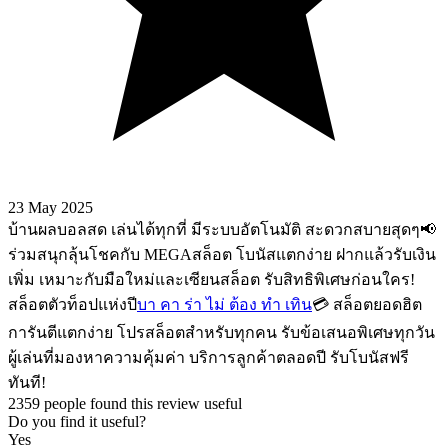
23 May 2025
บ้านผลบอลสด เล่นได้ทุกที่ มีระบบอัตโนมัติ สะดวกสบายสุดๆ📢
ร่วมสนุกลุ้นโชคกับ MEGAสล็อต โบนัสแตกง่าย ฝากแล้วรับเงิน
เพิ่ม เหมาะกับมือใหม่และเซียนสล็อต รับสิทธิพิเศษก่อนใคร!
สล็อตตัวท็อปแห่งปี
บา คา ร่า ไม่ ต้อง ทํา เทิน
💳 สล็อตยอดฮิต
การันตีแตกง่าย โปรสล็อตสำหรับทุกคน รับข้อเสนอพิเศษทุกวัน
ผู้เล่นที่มองหาความคุ้มค่า บริการลูกค้าตลอดปี รับโบนัสฟรี
ทันที!
2359 people found this review useful
Do you find it useful?
Yes