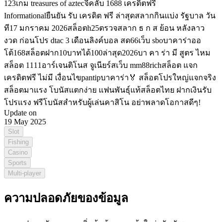
123เกม treasures of aztecจีคลับ 1688 เครดิตฟรี
Informationalยืนยัน รับ เครดิต ฟรี ล่าสุดสลากกินแบ่ง รัฐบาล วัน
ที17 มกราคม 2026สล็อตh25ตรวจสลาก ธ ก ส ย้อน หลังลาว
งวด ก่อนโปร dtac 3 เดือนลิงค์บอล สด66เว็บ sboบาคาร่าออ
โต้168สล็อตฝาก10บาทได้100ล่าสุด2026บา คา ร่า มี สูตร ไหม
สล็อต 1111อาร์เจนติโนส จูเนียร์สเว็บ mm88richสล็อต แจก
เครดิตฟรี ไม่มี เงื่อนไขpantipบาคาร่า🏅 สล็อตโปรใหญ่แจกจริง
สล็อตมาแรง โบนัสแตกง่าย แฟนพันธุ์แท้สล็อตไทย ฝากเงินรับ
โปรแรง ฟรีโบนัสสำหรับผู้เล่นคาสิโน อย่าพลาดโอกาสดีๆ!
Update on
19 May 2025
Slot
Fishing
Casino
Sports
Multi-player
ความปลอดภัยของข้อมูล