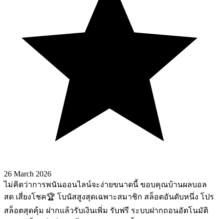
26 March 2026
ไม่คิดว่าการพนันออนไลน์จะง่ายขนาดนี้ ขอบคุณบ้านผลบอล
สด เสี่ยงโชค🏆 โบนัสสูงสุดเฉพาะสมาชิก สล็อตอันดับหนึ่ง โปร
สล็อตสุดคุ้ม ฝากแล้วรับเงินเพิ่ม รับฟรี ระบบฝากถอนอัตโนมัติ