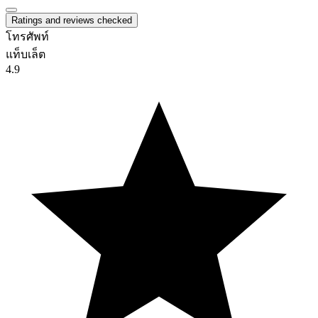
Ratings and reviews checked
โทรศัพท์
แท็บเล็ต
4.9