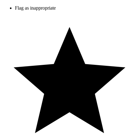
Flag as inappropriate