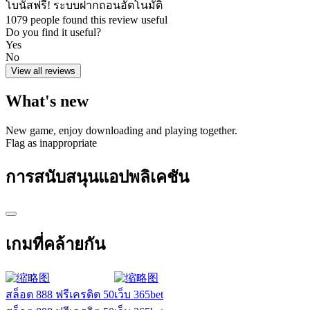
โบนัสฟรี! ระบบฝากถอนอัตโนมัติ
1079 people found this review useful
Do you find it useful?
Yes
No
View all reviews
What's new
New game, enjoy downloading and playing together.
Flag as inappropriate
การสนับสนุนแอปพลิเคชัน
เกมที่คล้ายกัน
สล็อต 888 ฟรีเครดิต 50
เว็บ 365bet