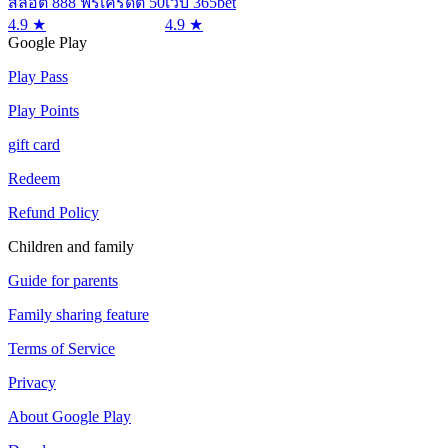
สล็อต 888 ฟรีเครดิต 50
เว็บ 365bet
4.9 ★
4.9 ★
Google Play
Play Pass
Play Points
gift card
Redeem
Refund Policy
Children and family
Guide for parents
Family sharing feature
Terms of Service
Privacy
About Google Play