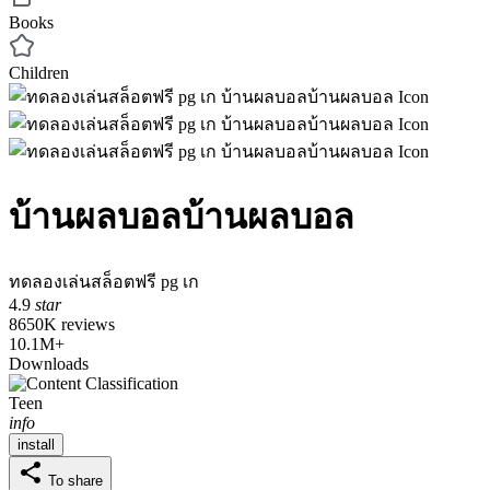
Books
Children
บ้านผลบอลบ้านผลบอล
ทดลองเล่นสล็อตฟรี pg เก
4.9
star
8650K reviews
10.1M+
Downloads
Teen
info
install
To share