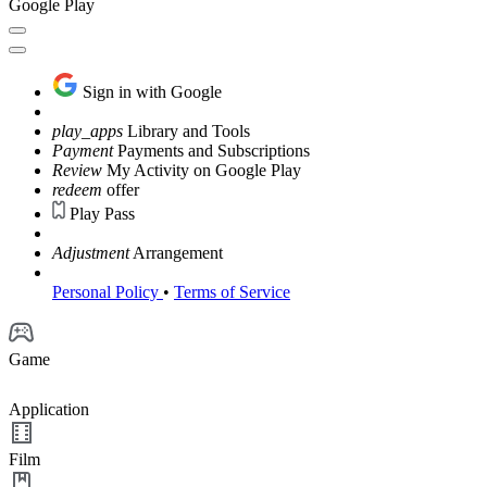
Google Play
Sign in with Google
play_apps
Library and Tools
Payment
Payments and Subscriptions
Review
My Activity on Google Play
redeem
offer
Play Pass
Adjustment
Arrangement
Personal Policy
•
Terms of Service
Game
Application
Film