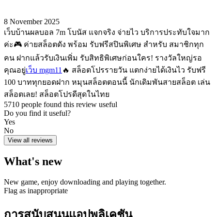
8 November 2025
เว็บบ้านผลบอล 7m โบนัส แจกจริง จ่ายไว บริการประทับใจมาก
ค่ะ🎮 ค่ายสล็อตดัง พร้อม รับฟรีสปินพิเศษ สำหรับ สมาชิกทุก
คน ฝากแล้วรับเงินเพิ่ม รับสิทธิพิเศษก่อนใคร! รางวัลใหญ่รอ
คุณอยู่
เว็บ mgm11
🔥 สล็อตโปรรายวัน แตกง่ายได้เงินไว รับฟรี
100 บาททุกยอดฝาก หมุนสล็อตตอนนี้ นักเดิมพันสายสล็อต เล่น
สล็อตเลย! สล็อตโปรดีสุดในไทย
5710 people found this review useful
Do you find it useful?
Yes
No
View all reviews
What's new
New game, enjoy downloading and playing together.
Flag as inappropriate
การสนับสนุนแอปพลิเคชัน