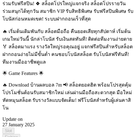
ร่วมรับฟรีสปิน! 🍀 สล็อตโปรใหญ่แจกจริง สล็อตโปรรายวัน
ร่วมสนุกได้ทุกวัน สมาชิก VIP รับสิทธิพิเศษ รับฟรีสปินพิเศษ รับ
โบนัสก่อนหมดเขต! ระบบฝากถอนเร็วที่สุด
🔥 เริ่มต้นเดิมพันกับ สล็อตมือถือ คืนยอดเสียทุกสัปดาห์ เริ่มต้น
เกมใหม่วันนี้ นักล่าโบนัส รับเงินสดทันที! ติดต่อทีมงานง่ายดาย
🏅 สล็อตมาแรง รางวัลใหญ่รอคุณอยู่ แจกฟรีสปินสำหรับสล็อต
ฝากถอนง่ายไม่มีขั้นต่ำ คนชอบโบนัสสล็อต รับโบนัสฟรีทันที!
ทีมงานมืออาชีพดูแล
🌟 Game Features 🌟
🔥 Download บ้านผลบอล 7m 📢 สล็อตยอดฮิต พร้อมโปรสุดคุ้ม
โปรโมชั่นต้อนรับสมาชิกใหม่ เล่นผ่านมือถือสะดวกสุด มือใหม่
หัดหมุนสล็อต รับรางวัลแบบจัดเต็ม! ฟรีโบนัสสำหรับผู้เล่นคาสิ
โน
Update on
27 January 2025
Slot