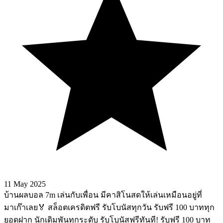
11 May 2025
บ้านผลบอล 7m เล่นกับเพื่อน มีคาสิโนสดให้เล่นเหมือนอยู่ที่
มาเก๊าเลย🏅 สล็อตเครดิตฟรี รับโบนัสทุกวัน รับฟรี 100 บาททุก
ยอดฝาก นักเดิมพันทุกระดับ รับโบนัสฟรีทันที! รับฟรี 100 บาท