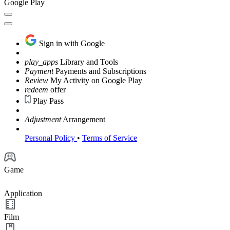
Google Play
Sign in with Google
play_apps
Library and Tools
Payment
Payments and Subscriptions
Review
My Activity on Google Play
redeem
offer
Play Pass
Adjustment
Arrangement
Personal Policy
•
Terms of Service
Game
Application
Film