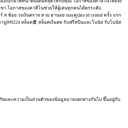
บเกมไพ่ที่น่าตื่นเต้นที่สุดให้กับคุณ โอกาสของคาสิโนไทยจะ
กเขา โอกาสของคาสิโนช่วยให้ผู้เล่นทุกคนได้ยกระดับ
์ ส ช้อย วงเงินตรวจ หวย ฮานอย ruayคูปอง jd central ครั้ง แรก
 ชาบู999224 สล็อต🧧 สล็อตเงินสด รับฟรีสปินและโบนัส รับโบนัส
ยและความเป็นส่วนตัวของข้อมูลอาจแตกต่างกันไป ขึ้นอยู่กับ