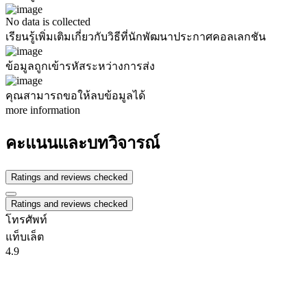
No data is collected
เรียนรู้เพิ่มเติมเกี่ยวกับวิธีที่นักพัฒนาประกาศคอลเลกชัน
ข้อมูลถูกเข้ารหัสระหว่างการส่ง
คุณสามารถขอให้ลบข้อมูลได้
more information
คะแนนและบทวิจารณ์
Ratings and reviews checked
Ratings and reviews checked
โทรศัพท์
แท็บเล็ต
4.9