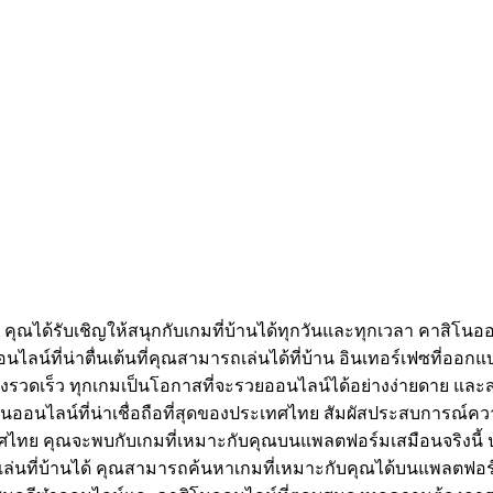
 คุณได้รับเชิญให้สนุกกับเกมที่บ้านได้ทุกวันและทุกเวลา คาสิโ
ที่น่าตื่นเต้นที่คุณสามารถเล่นได้ที่บ้าน อินเทอร์เฟซที่ออกแ
างรวดเร็ว ทุกเกมเป็นโอกาสที่จะรวยออนไลน์ได้อย่างง่ายดาย และส
โนออนไลน์ที่น่าเชื่อถือที่สุดของประเทศไทย สัมผัสประสบการณ์ควา
ทศไทย คุณจะพบกับเกมที่เหมาะกับคุณบนแพลตฟอร์มเสมือนจริงนี้ ป
ล่นที่บ้านได้ คุณสามารถค้นหาเกมที่เหมาะกับคุณได้บนแพลตฟอร์ม