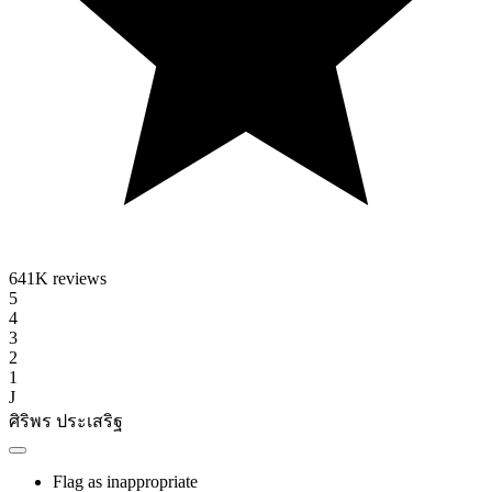
641K reviews
5
4
3
2
1
J
ศิริพร ประเสริฐ
Flag as inappropriate