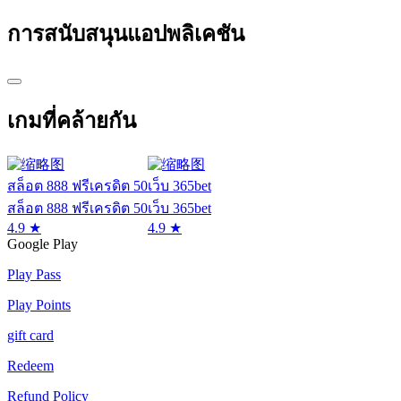
การสนับสนุนแอปพลิเคชัน
เกมที่คล้ายกัน
สล็อต 888 ฟรีเครดิต 50
เว็บ 365bet
สล็อต 888 ฟรีเครดิต 50
เว็บ 365bet
4.9 ★
4.9 ★
Google Play
Play Pass
Play Points
gift card
Redeem
Refund Policy