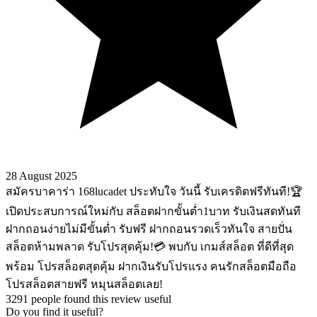
28 August 2025
สมัครบาคาร่า 168lucadet ประทับใจ วันนี้ รับเครดิตฟรีทันที!🏆
เปิดประสบการณ์ใหม่กับ สล็อตฝากขั้นต่ำ1บาท รับเงินสดทันที
ฝากถอนง่ายไม่มีขั้นต่ำ รับฟรี ฝากถอนรวดเร็วทันใจ สายปั่น
สล็อตห้ามพลาด รับโปรสุดคุ้ม!💳 พบกับ เกมส์สล็อต ที่ดีที่สุด
พร้อม โปรสล็อตสุดคุ้ม ฝากเงินรับโปรแรง คนรักสล็อตมือถือ
โปรสล็อตสายฟรี หมุนสล็อตเลย!
3291 people found this review useful
Do you find it useful?