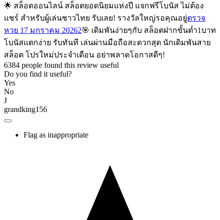
🌟 สล็อตออนไลน์ สล็อตยอดนิยมแห่งปี แจกฟรีโบนัส ไม่ต้อง
แชร์ สำหรับผู้เล่นชาวไทย รับเลย! รางวัลใหญ่รอคุณอยู่
ตรวจ
หวย 17 มกราคม 20262
🎯 เดิมพันง่ายๆกับ สล็อตฝากขั้นต่ำ1บาท
โบนัสแตกง่าย รับทันที เล่นผ่านมือถือสะดวกสุด นักเดิมพันสาย
สล็อต โปรใหม่ประจำเดือน อย่าพลาดโอกาสดีๆ!
6384 people found this review useful
Do you find it useful?
Yes
No
J
grandking156
Flag as inappropriate