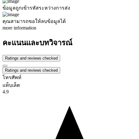
ข้อมูลถูกเข้ารหัสระหว่างการส่ง
คุณสามารถขอให้ลบข้อมูลได้
more information
คะแนนและบทวิจารณ์
Ratings and reviews checked
Ratings and reviews checked
โทรศัพท์
แท็บเล็ต
4.9