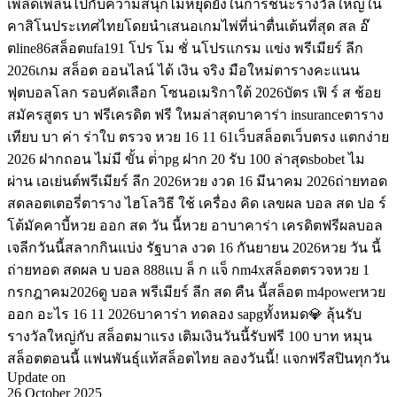
เพลิดเพลินไปกับความสนุกไม่หยุดยั้งในการชนะรางวัลใหญ่ใน
คาสิโนประเทศไทยโดยนำเสนอเกมไพ่ที่น่าตื่นเต้นที่สุด สล อ๊
ตline86สล็อตufa191 โปร โม ชั่ นโปรแกรม แข่ง พรีเมียร์ ลีก
2026เกม สล็อต ออนไลน์ ได้ เงิน จริง มือใหม่ตารางคะแนน
ฟุตบอลโลก รอบคัดเลือก โซนอเมริกาใต้ 2026บัตร เฟิ ร์ ส ช้อย
สมัครสูตร บา ฟรีเครดิต ฟรี ใหมล่าสุดบาคาร่า insuranceตาราง
เทียบ บา ค่า ร่าใบ ตรวจ หวย 16 11 61เว็บสล็อตเว็บตรง แตกง่าย
2026 ฝากถอน ไม่มี ขั้น ต่ําpg ฝาก 20 รับ 100 ล่าสุดsbobet ไม
ผ่าน เอเย่นต์พรีเมียร์ ลีก 2026หวย งวด 16 มีนาคม 2026ถ่ายทอด
สดลอตเตอรี่ตาราง ไฮโลวิธี ใช้ เครื่อง คิด เลขผล บอล สด ปอ ร์
โต้มัคคาบี้หวย ออก สด วัน นี้หวย อาบาคาร่า เครดิตฟรีผลบอล
เจลีกวันนี้สลากกินแบ่ง รัฐบาล งวด 16 กันยายน 2026หวย วัน นี้
ถ่ายทอด สดผล บ บอล 888แบ ล็ ก แจ็ กm4xสล็อตตรวจหวย 1
กรกฎาคม2026ดู บอล พรีเมียร์ ลีก สด คืน นี้สล็อต m4powerหวย
ออก อะไร 16 11 2026บาคาร่า ทดลอง sapgทั้งหมด💎 ลุ้นรับ
รางวัลใหญ่กับ สล็อตมาแรง เติมเงินวันนี้รับฟรี 100 บาท หมุน
สล็อตตอนนี้ แฟนพันธุ์แท้สล็อตไทย ลองวันนี้! แจกฟรีสปินทุกวัน
Update on
26 October 2025