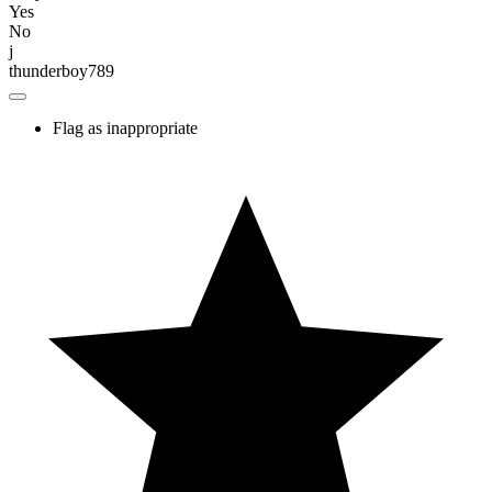
Yes
No
j
thunderboy789
Flag as inappropriate