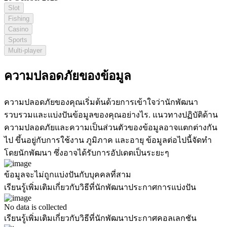
Slot
Fishing
Casino
Sports
Multi-player
ความปลอดภัยของข้อมูล
ความปลอดภัยของคุณเริ่มต้นด้วยการเข้าใจว่านักพัฒนา
รวบรวมและแบ่งปันข้อมูลของคุณอย่างไร.
แนวทางปฏิบัติด้าน
ความปลอดภัยและความเป็นส่วนตัวของข้อมูลอาจแตกต่างกัน
ไป ขึ้นอยู่กับการใช้งาน ภูมิภาค และอายุ
ข้อมูลต่อไปนี้จัดทำ
โดยนักพัฒนา ซึ่งอาจได้รับการอัปเดตเป็นระยะๆ
ข้อมูลจะไม่ถูกแบ่งปันกับบุคคลที่สาม
เรียนรู้เพิ่มเติมเกี่ยวกับวิธีที่นักพัฒนาประกาศการแบ่งปัน
No data is collected
เรียนรู้เพิ่มเติมเกี่ยวกับวิธีที่นักพัฒนาประกาศคอลเลกชัน