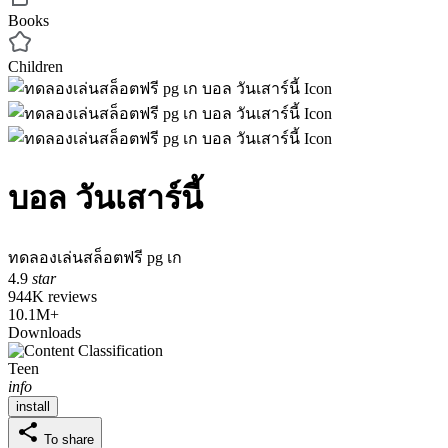
Books
Children
บอล วันเสาร์นี้
ทดลองเล่นสล็อตฟรี pg เก
4.9
star
944K reviews
10.1M+
Downloads
Teen
info
install
To share