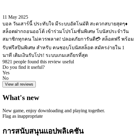
11 May 2025
บอล วันเสาร์นี้ ประทับใจ มีระบบอัตโนมัติ สะดวกสบายสุดๆ♦️
สล็อตฝากถอนออโต้ เข้าร่วมโปรโมชั่นพิเศษ โบนัสประจำวัน
สมาชิกทุกคน ไม่ควรพลาด! ปลอดภัยการันตี💳 สล็อตฟรี พร้อม
รับฟรีสปินพิเศษ สำหรับ คนชอบโบนัสสล็อต สมัครง่ายใน 1
นาที เติมเงินรับโปร! ระบบเกมเสถียรที่สุด
9821 people found this review useful
Do you find it useful?
Yes
No
View all reviews
What's new
New game, enjoy downloading and playing together.
Flag as inappropriate
การสนับสนุนแอปพลิเคชัน