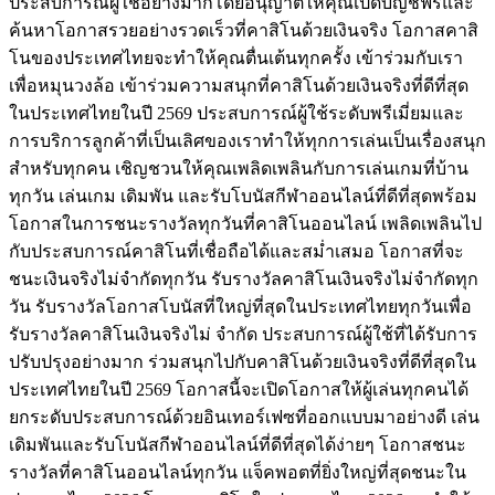
ประสบการณ์ผู้ใช้อย่างมากโดยอนุญาตให้คุณเปิดบัญชีฟรีและ
ค้นหาโอกาสรวยอย่างรวดเร็วที่คาสิโนด้วยเงินจริง โอกาสคาสิ
โนของประเทศไทยจะทำให้คุณตื่นเต้นทุกครั้ง เข้าร่วมกับเรา
เพื่อหมุนวงล้อ เข้าร่วมความสนุกที่คาสิโนด้วยเงินจริงที่ดีที่สุด
ในประเทศไทยในปี 2569 ประสบการณ์ผู้ใช้ระดับพรีเมี่ยมและ
การบริการลูกค้าที่เป็นเลิศของเราทำให้ทุกการเล่นเป็นเรื่องสนุก
สำหรับทุกคน เชิญชวนให้คุณเพลิดเพลินกับการเล่นเกมที่บ้าน
ทุกวัน เล่นเกม เดิมพัน และรับโบนัสกีฬาออนไลน์ที่ดีที่สุดพร้อม
โอกาสในการชนะรางวัลทุกวันที่คาสิโนออนไลน์ เพลิดเพลินไป
กับประสบการณ์คาสิโนที่เชื่อถือได้และสม่ำเสมอ โอกาสที่จะ
ชนะเงินจริงไม่จำกัดทุกวัน รับรางวัลคาสิโนเงินจริงไม่จำกัดทุก
วัน รับรางวัลโอกาสโบนัสที่ใหญ่ที่สุดในประเทศไทยทุกวันเพื่อ
รับรางวัลคาสิโนเงินจริงไม่ จำกัด ประสบการณ์ผู้ใช้ที่ได้รับการ
ปรับปรุงอย่างมาก ร่วมสนุกไปกับคาสิโนด้วยเงินจริงที่ดีที่สุดใน
ประเทศไทยในปี 2569 โอกาสนี้จะเปิดโอกาสให้ผู้เล่นทุกคนได้
ยกระดับประสบการณ์ด้วยอินเทอร์เฟซที่ออกแบบมาอย่างดี เล่น
เดิมพันและรับโบนัสกีฬาออนไลน์ที่ดีที่สุดได้ง่ายๆ โอกาสชนะ
รางวัลที่คาสิโนออนไลน์ทุกวัน แจ็คพอตที่ยิ่งใหญ่ที่สุดชนะใน