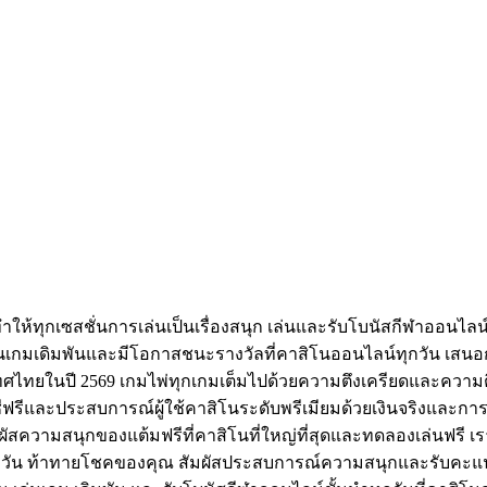
มทำให้ทุกเซสชั่นการเล่นเป็นเรื่องสนุก เล่นและรับโบนัสกีฬาออน
เล่นเกมเดิมพันและมีโอกาสชนะรางวัลที่คาสิโนออนไลน์ทุกวัน เสนอ
ในประเทศไทยในปี 2569 เกมไพ่ทุกเกมเต็มไปด้วยความตึงเครียดและความ
ีฟรีและประสบการณ์ผู้ใช้คาสิโนระดับพรีเมียมด้วยเงินจริงและการบ
ความสนุกของแต้มฟรีที่คาสิโนที่ใหญ่ที่สุดและทดลองเล่นฟรี เร
ัดทุกวัน ท้าทายโชคของคุณ สัมผัสประสบการณ์ความสนุกและรับคะแนน