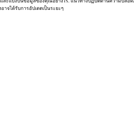
และแบ่งปันข้อมูลของคุณอย่างไร.
แนวทางปฏิบัติด้านความปลอดภั
่งอาจได้รับการอัปเดตเป็นระยะๆ