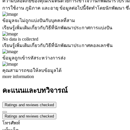
ความปลอดภัยของคุณเริ่มต้นด้วยการเข้าใจว่านักพัฒนารวบรวม
การใช้งาน ภูมิภาค และอายุ
ข้อมูลต่อไปนี้จัดทำโดยนักพัฒนา ซึ
ข้อมูลจะไม่ถูกแบ่งปันกับบุคคลที่สาม
เรียนรู้เพิ่มเติมเกี่ยวกับวิธีที่นักพัฒนาประกาศการแบ่งปัน
No data is collected
เรียนรู้เพิ่มเติมเกี่ยวกับวิธีที่นักพัฒนาประกาศคอลเลกชัน
ข้อมูลถูกเข้ารหัสระหว่างการส่ง
คุณสามารถขอให้ลบข้อมูลได้
more information
คะแนนและบทวิจารณ์
Ratings and reviews checked
Ratings and reviews checked
โทรศัพท์