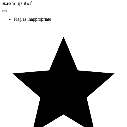
สมชาย สุขสันต์
Flag as inappropriate