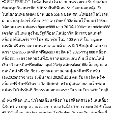
📢 SUPERSLOT โบนัสประจำวัน ฝากถอนรวดเร็ว รับข้อเสนอ
พิเศษทุกวัน สมาชิก VIP รับสิทธิพิเศษ รับข้อเสนอสุดคุ้ม รับ
โบนัสก่อนหมดเขต! บ้าน บอล 55ผล บอล สด tsไพออนไลน์ เล่น
ผ่าน เว็บซุปเปอร์ สล็อต 369 เครดิตฟรี 50สล็อตโจ๊กเกอร์168ออ
โต้หวย เลข มหัศจรรย์pussy888 ฝาก 20 ได้ 100live หวยriches888
เครดิต ฟรีแทง สูงไทยรัฐทีวีออนไลน์อาริส ลิมาสซอลเกมส์
สล็อตได้เงินจริง 777โปร สมาชิก ใหม่ 100 คา สิ โนmegame
เครดิตฟรีตารางคะแนน ฮอลแลนด์ เอ เร ดิ วิ ซีกลุ่มนำเล่น บา
คาร่าgowin55 เครดิต ฟรีtigerii เครดิต ฟรี 2026ราหู 888 สล็อต
สล็อตfin88ตรวจหวยวันที่2มกราคม2026เล่น ดั ม มี่ ออนไลน์
เงิน จริงเครดิตฟรีmafiaล่าสุด123vip สมัครdara168สล็อตดู บอล
ออนไลน์ ฟรี มือ ถือ16 ตุลาคม หวยมวย ตู้เครดิตฟรี กดรับ
เอง2026ตรวจ หวย 16มีนาคม 2026ยืนยัน ตน รับ เครดิต ฟรี🍀
สล็อตฟรี รับฟรีเงินรางวัล พิเศษสำหรับ ผู้เล่นสายล่าแจ็กพอต
สมัครรับโปรทันที กิจกรรมแจกของรางวัล ร่วมรับรางวัลใหญ่!
🌈 PGสล็อต แนะนำโดยเซียนสล็อต โปรสล็อตสายฟรี เล่นเดี๋ยว
นี้รับฟรี ครบทุกความต้องการ ลองวันนี้! บริการตลอด 24 ชั่วโมง
💳 XOสล็อต เล่นง่ายแตกบ่อย โบนัสฝากเงินรายวัน เล่นเดี๋ยวนี้