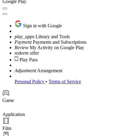
Google Play
Sign in with Google
play_apps
Library and Tools
Payment
Payments and Subscriptions
Review
My Activity on Google Play
redeem
offer
Play Pass
Adjustment
Arrangement
Personal Policy
•
Terms of Service
Game
Application
Film