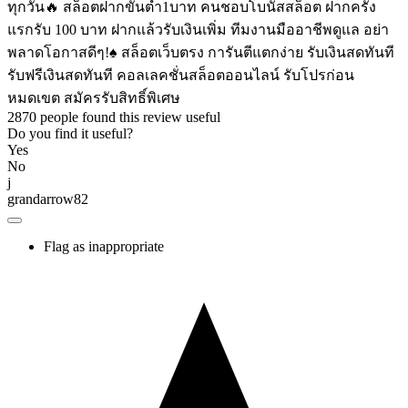
ทุกวัน🔥 สล็อตฝากขั้นต่ำ1บาท คนชอบโบนัสสล็อต ฝากครั้ง
แรกรับ 100 บาท ฝากแล้วรับเงินเพิ่ม ทีมงานมืออาชีพดูแล อย่า
พลาดโอกาสดีๆ!♠️ สล็อตเว็บตรง การันตีแตกง่าย รับเงินสดทันที
รับฟรีเงินสดทันที คอลเลคชั่นสล็อตออนไลน์ รับโปรก่อน
หมดเขต สมัครรับสิทธิ์พิเศษ
2870 people found this review useful
Do you find it useful?
Yes
No
j
grandarrow82
Flag as inappropriate