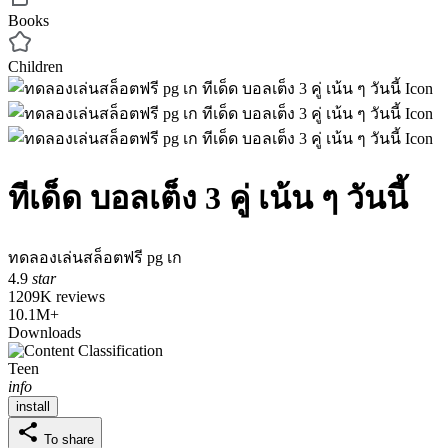
Books
Children
ทีเด็ด บอลเต็ง 3 คู่ เน้น ๆ วันนี้
ทดลองเล่นสล็อตฟรี pg เก
4.9
star
1209K reviews
10.1M+
Downloads
Teen
info
install
To share