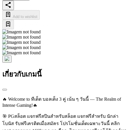
Add to wishlist
เกี่ยวกับเกมนี้
🔥 Welcome to ทีเด็ด บอลเต็ง 3 คู่ เน้น ๆ วันนี้ — The Realm of
Intense Gaming!🔥
🎯 PGสล็อต แจกฟรีสปินสำหรับสล็อต แจกฟรีสำหรับ นักล่า
โบนัส รับฟรีเครดิตเมื่อสมัคร โปรโมชั่นเด็ดเฉพาะวันนี้ คลิก