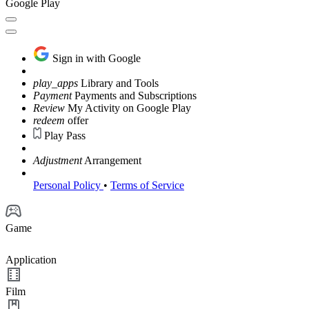
Google Play
Sign in with Google
play_apps
Library and Tools
Payment
Payments and Subscriptions
Review
My Activity on Google Play
redeem
offer
Play Pass
Adjustment
Arrangement
Personal Policy
•
Terms of Service
Game
Application
Film