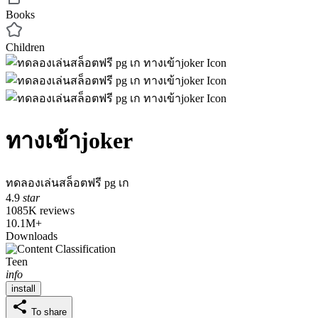
Books
Children
ทางเข้าjoker
ทดลองเล่นสล็อตฟรี pg เก
4.9
star
1085K reviews
10.1M+
Downloads
Teen
info
install
To share