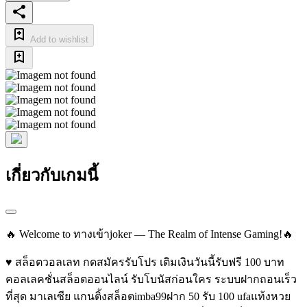
Add to wishlist
เกี่ยวกับเกมนี้
🔥 Welcome to ทางเข้าjoker — The Realm of Intense Gaming!🔥
♥️ สล็อตวอลเลท กดสมัครรับโปร เติมเงินวันนี้รับฟรี 100 บาท
คอลเลคชั่นสล็อตออนไลน์ รับโบนัสก่อนใคร ระบบฝากถอนเร็ว
ที่สุด มาเลเซีย แกนติ้งสล็อตimba99ฝาก 50 รับ 100 ufaแท้งหวย