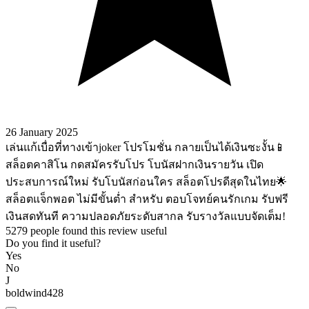
26 January 2025
เล่นแก้เบื่อที่ทางเข้าjoker โปรโมชั่น กลายเป็นได้เงินซะงั้น📱
สล็อตคาสิโน กดสมัครรับโปร โบนัสฝากเงินรายวัน เปิด
ประสบการณ์ใหม่ รับโบนัสก่อนใคร สล็อตโปรดีสุดในไทย🌟
สล็อตแจ็กพอต ไม่มีขั้นต่ำ สำหรับ ตอบโจทย์คนรักเกม รับฟรี
เงินสดทันที ความปลอดภัยระดับสากล รับรางวัลแบบจัดเต็ม!
5279 people found this review useful
Do you find it useful?
Yes
No
J
boldwind428