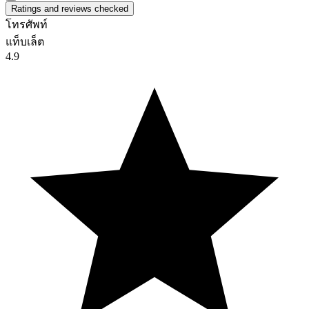
Ratings and reviews checked
โทรศัพท์
แท็บเล็ต
4.9