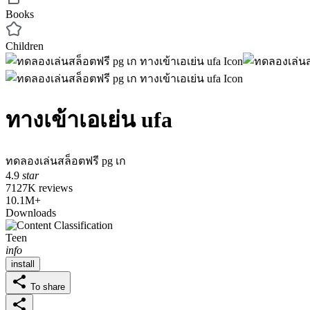
Books
Children
ทางเข้าเอเย่น ufa
ทดลองเล่นสล็อตฟรี pg เก
4.9
star
7127K reviews
10.1M+
Downloads
Teen
info
install
To share