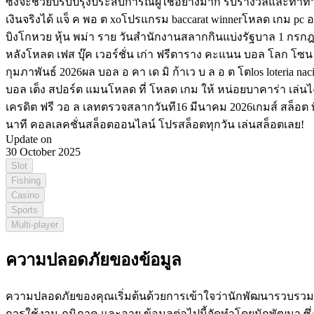
ซึ่งจะช่วยปรับปรุงประสบการณ์ผู้ใช้อย่างมาก รับรางวัลและท้าท
เงินจริงได้ แจ็ ค พอ ต xoโปรแกรม baccarat winnerโหลด เกม pc ออ
บิงโกหวย หุ้น พม่า ราย วันสํานักงานสลากกินแบ่งรัฐบาล 1 กรก
หลังโหลด เฟส บุ๊ค เวอร์ชั่น เก่า ฟรีตาราง คะแนน บอล โลก โซน เ
กุมภาพันธ์ 2026ผล บอล อ คา เด มิ ก้าเว บ ล อ ต โตlos loteria na
บอล เต็ง สปอร์ต แมนโหลด ที่ โหลด เกม ให้ หน่อยบาคาร่า เล่นไงเ
เครดิต ฟรี วอ ล เลทตรวจสลากวันที16 มีนาคม 2026เกมส์ สล็อต ที่ 
นาที คอลเลคชั่นสล็อตออนไลน์ โปรสล็อตทุกวัน เล่นสล็อตเลย!
Update on
30 October 2025
Slot
Fishing
Casino
Sports
Multi-player
ความปลอดภัยของข้อมูล
ความปลอดภัยของคุณเริ่มต้นด้วยการเข้าใจว่านักพัฒนารวบรวม
การใช้งาน ภูมิภาค และอายุ
ข้อมูลต่อไปนี้จัดทำโดยนักพัฒนา ซึ