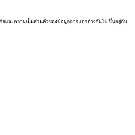
ยและความเป็นส่วนตัวของข้อมูลอาจแตกต่างกันไป ขึ้นอยู่กับ