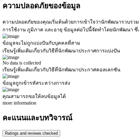
ความปลอดภัยของข้อมูล
ความปลอดภัยของคุณเริ่มต้นด้วยการเข้าใจว่านักพัฒนารวบรวม
การใช้งาน ภูมิภาค และอายุ
ข้อมูลต่อไปนี้จัดทำโดยนักพัฒนา ซึ
ข้อมูลจะไม่ถูกแบ่งปันกับบุคคลที่สาม
เรียนรู้เพิ่มเติมเกี่ยวกับวิธีที่นักพัฒนาประกาศการแบ่งปัน
No data is collected
เรียนรู้เพิ่มเติมเกี่ยวกับวิธีที่นักพัฒนาประกาศคอลเลกชัน
ข้อมูลถูกเข้ารหัสระหว่างการส่ง
คุณสามารถขอให้ลบข้อมูลได้
more information
คะแนนและบทวิจารณ์
Ratings and reviews checked