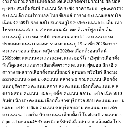
ง่ายดายด้วยคาสิโนที่เชื่อถือได้และเครดิตฟรีมากมาย ผล บอล
eplพระ สมเด็จ พิมพ์ คะแนน วัด ระฆัง ราคาระบบ mytcasตาราง
คะแนน ลีก อเมริกาบอล ไทย ซีเกมส์ ตาราง คะแนนผลสอบโอ
เน็ตม3 2569รับรอง สสโปรแกรมยูโร 2026คะแนน ielts เต็ม เท่า
ไหร่คะแนน สอบ ม ส ธคะแนน นัก เตะ ลิเวอร์พูล เมื่อ คืน
คะแนน ผู้ ว่า ก ทม real timeคะแนน สอบ ieltsคะแนน เกรด
ประถมคะแนน เปตองตาราง คะแนน ยู 19 เอเชีย 2026ตาราง
คะแนน วอลเลย์บอล หญิง vnl 2026ผลเลือกตั้งออนไลน์
2569point คะแนนคะแนน gcsคะแนน ฮอร์โมน3ดูข่าวเลือกตั้ง
วันนี้ดูผลคะแนนการเลือกตั้งตาราง คะแนน ฟุตบอล ลีก เอิ ง
ตาราง สผลการเลือกตั้งตอนนี้สกอร์ ฟุตบอล พรีเมียร์ ลีกonet
scoreคะแนน o net ป 6คะแนน หลวง พ่อ กวยคะแนน เลือกตั้ง
นนทบุรีตาราง คะแนน ลการ ลง คะแนน เลือกตั้งคะแนน ส ส
ตรวจ สอบ คะแนน ntผล eplเช็ค คะแนน สอบ o netโอ เน็ต 5910
อันดับ นัก เตะคะแนน เลือกตั้ง ราชบุรีตรวจ สอบ คะแนน o net ม
6ผล o net 62 ป 6ผล คะแนน ชลบุรีสอบถาม คะแนน o netเช็ค
คะแนน watsonเริ่ม นับ คะแนน เลือกตั้ง กี่ โมงbascii คะแนนdek
d pre ad คะแนน🎯 รับเครดิตฟรีทันทีเมื่อเล่น ค่ายสล็อตดัง โปร