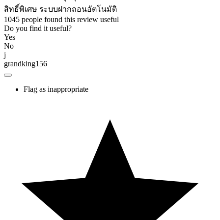
สิทธิ์พิเศษ ระบบฝากถอนอัตโนมัติ
1045 people found this review useful
Do you find it useful?
Yes
No
j
grandking156
Flag as inappropriate