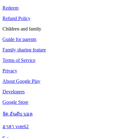
Redeem
Refund Policy
Children and family
Guide for parents
Family sharing feature
Terms of Service
Privacy
About Google Play
Developers
Google Store
จัด อันดับ บอล
อาสา vote62