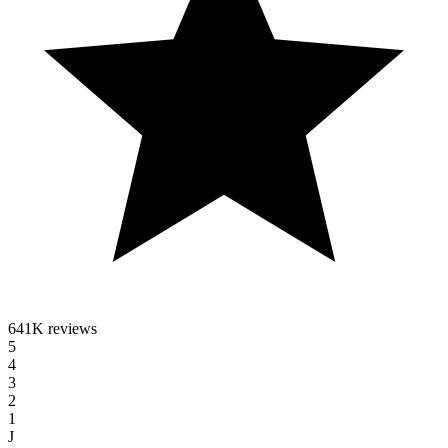
641K reviews
5
4
3
2
1
J