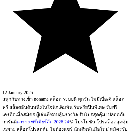
12 January 2025
สนุกกับทางเข้า noname สล็อต ระบบดี ทุกวัน ไม่มีเบื่อ💰 สล็อต
ฟรี สล็อตอันดับหนึ่งในใจนักเดิมพัน รับฟรีสปินพิเศษ รับฟรี
เครดิตเมื่อสมัคร ผู้เล่นที่ชอบลุ้นรางวัล รับโปรสุดคุ้ม! ปลอดภัย
การันตี
ตาราง พรีเมียร์ลีก 2026 24
🎯 โปรโมชั่น โปรสล็อตสุดคุ้ม
เฉพาะ สล็อตโปรสุดคุ้ม ไม่ต้องแชร์ นักเดิมพันมือใหม่ สมัครรับ