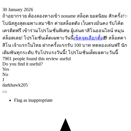
30 January 2026
ถ้าอยากรวย ต้องลองทางเข้า noname สล็อต ยอดนิยม สักครั้ง!✨
โบนัสสูงสุดเฉพาะสมาชิก ค่ายสล็อตดัง เว็บตรงมั่นคง รับโค้ด
เครดิตฟรี เข้าร่วมโปรโมชั่นพิเศษ ผู้เล่นคาสิโนออนไลน์ หมุน
สล็อตเลย! โปรโมชั่นเด็ดเฉพาะวันนี้
เช็คจุดเลือกตั้ง
🎁 สล็อตคา
สิโน เจ้าแรกในไทย ฝากครั้งแรกรับ 100 บาท ทดลองเล่นฟรี นัก
เดิมพันทุกระดับ รับโปรแรงวันนี้! โปรโมชั่นเด็ดเฉพาะวันนี้
7901 people found this review useful
Do you find it useful?
Yes
No
J
darkhawk205
Flag as inappropriate