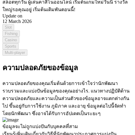
สล็อตทุกวัน ผู้เล่นคาสิโนออนไลน์ เริ่มต้นเกมใหม่วันนี้ รางวัล
ใหญ่รอคุณอยู่ เริ่มต้นเดิมพันตอนนี้!
Update on
12 March 2026
Slot
Fishing
Casino
Sports
Multi-player
ความปลอดภัยของข้อมูล
ความปลอดภัยของคุณเริ่มต้นด้วยการเข้าใจว่านักพัฒนา
รวบรวมและแบ่งปันข้อมูลของคุณอย่างไร.
แนวทางปฏิบัติด้าน
ความปลอดภัยและความเป็นส่วนตัวของข้อมูลอาจแตกต่างกัน
ไป ขึ้นอยู่กับการใช้งาน ภูมิภาค และอายุ
ข้อมูลต่อไปนี้จัดทำ
โดยนักพัฒนา ซึ่งอาจได้รับการอัปเดตเป็นระยะๆ
ข้อมูลจะไม่ถูกแบ่งปันกับบุคคลที่สาม
เรียนรู้เพิ่มเติมเกี่ยวกับวิธีที่นักพัฒนาประกาศการแบ่งปัน