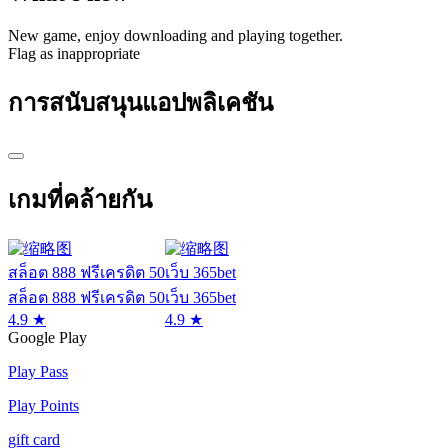
New game, enjoy downloading and playing together.
Flag as inappropriate
การสนับสนุนแอปพลิเคชัน
เกมที่คล้ายกัน
สล็อต 888 ฟรีเครดิต 50
เว็บ 365bet
สล็อต 888 ฟรีเครดิต 50
เว็บ 365bet
4.9 ★
4.9 ★
Google Play
Play Pass
Play Points
gift card