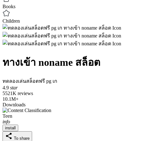
Books
Children
ทางเข้า noname สล็อต
ทดลองเล่นสล็อตฟรี pg เก
4.9
star
5521K reviews
10.1M+
Downloads
Teen
info
install
To share