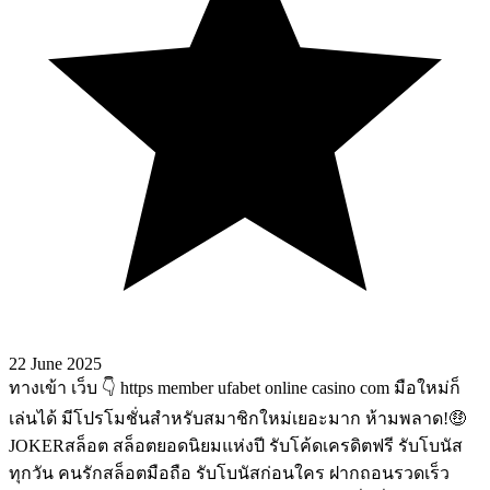
22 June 2025
ทางเข้า เว็บ 👇 https member ufabet online casino com มือใหม่ก็
เล่นได้ มีโปรโมชั่นสำหรับสมาชิกใหม่เยอะมาก ห้ามพลาด!🤑
JOKERสล็อต สล็อตยอดนิยมแห่งปี รับโค้ดเครดิตฟรี รับโบนัส
ทุกวัน คนรักสล็อตมือถือ รับโบนัสก่อนใคร ฝากถอนรวดเร็ว