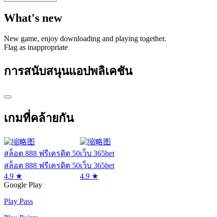
What's new
New game, enjoy downloading and playing together.
Flag as inappropriate
การสนับสนุนแอปพลิเคชัน
เกมที่คล้ายกัน
สล็อต 888 ฟรีเครดิต 50
เว็บ 365bet
สล็อต 888 ฟรีเครดิต 50
เว็บ 365bet
4.9 ★
4.9 ★
Google Play
Play Pass