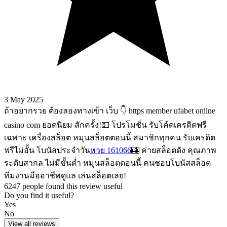
3 May 2025
ถ้าอยากรวย ต้องลองทางเข้า เว็บ 👇 https member ufabet online
casino com ยอดนิยม สักครั้ง!💵 โปรโมชั่น รับโค้ดเครดิตฟรี
เฉพาะ เครื่องสล็อต หมุนสล็อตตอนนี้ สมาชิกทุกคน รับเครดิต
ฟรีไม่อั้น โบนัสประจำวัน
หวย 161066
🎰 ค่ายสล็อตดัง คุณภาพ
ระดับสากล ไม่มีขั้นต่ำ หมุนสล็อตตอนนี้ คนชอบโบนัสสล็อต
ทีมงานมืออาชีพดูแล เล่นสล็อตเลย!
6247 people found this review useful
Do you find it useful?
Yes
No
View all reviews