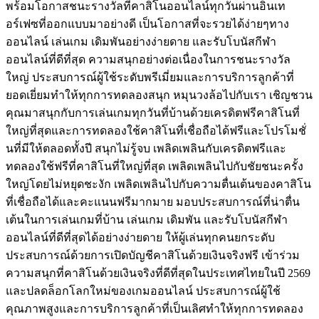
พร้อมโอกาสชนะรางวัลที่คาสิโนออนไลน์ทุกวันผ่านอินเท
อร์เฟซที่ออกแบบมาอย่างดี เป็นโอกาสที่จะรวยได้ง่ายๆทาง
ออนไลน์ เล่นเกม เดิมพันอย่างง่ายดาย และรับโบนัสกีฬา
ออนไลน์ที่ดีที่สุด ความสนุกอย่างต่อเนื่องในการชนะรางวัล
ใหญ่ ประสบการณ์ผู้ใช้ระดับพรีเมี่ยมและการบริการลูกค้าที่
ยอดเยี่ยมทำให้ทุกการทดลองสนุก หมุนวงล้อไปกับเรา เชิญชวน
คุณมาสนุกกับการเล่นเกมทุกวันที่บ้านด้วยเครดิตฟรีคาสิโนที่
ใหญ่ที่สุดและการทดลองใช้คาสิโนที่เชื่อถือได้ฟรีและโปรโมชั่
นที่มีให้ตลอดทั้งปี สนุกไม่รู้จบ เพลิดเพลินกับเครดิตฟรีและ
ทดลองใช้ฟรีที่คาสิโนที่ใหญ่ที่สุด เพลิดเพลินไปกับชัยชนะครั้ง
ใหญ่โดยไม่หยุดชะงัก เพลิดเพลินไปกับความตื่นเต้นของคาสิโน
ที่เชื่อถือได้และคะแนนฟรีมากมาย มอบประสบการณ์ที่น่าตื่น
เต้นในการเล่นเกมที่บ้าน เล่นเกม เดิมพัน และรับโบนัสกีฬา
ออนไลน์ที่ดีที่สุดได้อย่างง่ายดาย ให้ผู้เล่นทุกคนยกระดับ
ประสบการณ์ด้วยการเปิดบัญชีคาสิโนด้วยเงินจริงฟรี เข้าร่วม
ความสนุกที่คาสิโนด้วยเงินจริงที่ดีที่สุดในประเทศไทยในปี 2569
และปลดล็อกโลกใหม่ของเกมออนไลน์ ประสบการณ์ผู้ใช้
คุณภาพสูงและการบริการลูกค้าที่เป็นเลิศทำให้ทุกการทดลอง