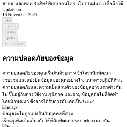
สายล่าแจ็กพอต รับสิทธิพิเศษก่อนใคร! เว็บตรงมั่นคง เชื่อถือได้
Update on
16 November 2025
Slot
Fishing
Casino
Sports
Multi-player
ความปลอดภัยของข้อมูล
ความปลอดภัยของคุณเริ่มต้นด้วยการเข้าใจว่านักพัฒนา
รวบรวมและแบ่งปันข้อมูลของคุณอย่างไร.
แนวทางปฏิบัติด้าน
ความปลอดภัยและความเป็นส่วนตัวของข้อมูลอาจแตกต่างกัน
ไป ขึ้นอยู่กับการใช้งาน ภูมิภาค และอายุ
ข้อมูลต่อไปนี้จัดทำ
โดยนักพัฒนา ซึ่งอาจได้รับการอัปเดตเป็นระยะๆ
ข้อมูลจะไม่ถูกแบ่งปันกับบุคคลที่สาม
เรียนรู้เพิ่มเติมเกี่ยวกับวิธีที่นักพัฒนาประกาศการแบ่งปัน