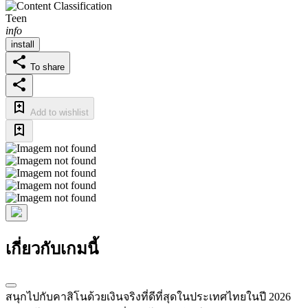
Teen
info
install
To share
Add to wishlist
เกี่ยวกับเกมนี้
สนุกไปกับคาสิโนด้วยเงินจริงที่ดีที่สุดในประเทศไทยในปี 2026