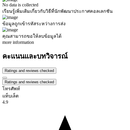
No data is collected
เรียนรู้เพิ่มเติมเกี่ยวกับวิธีที่นักพัฒนาประกาศคอลเลกชัน
ข้อมูลถูกเข้ารหัสระหว่างการส่ง
คุณสามารถขอให้ลบข้อมูลได้
more information
คะแนนและบทวิจารณ์
Ratings and reviews checked
Ratings and reviews checked
โทรศัพท์
แท็บเล็ต
4.9