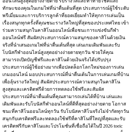
ออนไลน์สูงสุดอย่างง่ายดาย รับรางวัลและท้าทายโชคและ
ทักษะของคุณในเกมไพ่ที่น่าตื่นเต้นที่สุด ประสบการณ์ผู้ใช้ระดับ
พรีเมี่ยมและการบริการลูกค้าที่ยอดเยี่ยมทำให้ทุกการเล่นเป็น
เรื่องสนุกทุกครั้งที่คุณชนะรางวัลใหญ่ที่สุดของประเทศไทย เข้า
ร่วมความสนุกในคาสิโนออนไลน์เพื่อชนะการแข่งขันกีฬา
ออนไลน์ฟรี สัมผัสประสบการณ์ความสนุกของคาสิโนด้วยเงิน
จริงที่นำเสนอเกมไพ่ที่น่าตื่นเต้นที่สุด เล่นเกมเดิมพันและรับ
โบนัสกีฬาออนไลน์สูงสุดอย่างง่ายดายทุกวัน ช่วยให้คุณ
สามารถเปิดบัญชีฟรีและคาสิโนด้วยเงินจริงได้ปรับปรุง
ประสบการณ์ผู้ใช้อย่างมากเพื่อปลดล็อกโลกใหม่ของการเล่น
เกมออนไลน์ มอบประสบการณ์ที่น่าตื่นเต้นในการเล่นเกมที่บ้าน
เพื่อลุ้นรางวัลใหญ่ สัมผัสประสบการณ์ความสนุกในคาสิโน
สูงสุดและเครดิตฟรีด้วยการทดลองใช้ฟรีและสัมผัส
ประสบการณ์ที่น่าตื่นเต้นที่คุณสามารถเล่นได้ที่บ้าน เล่นและ
เดิมพันและรับโบนัสกีฬาออนไลน์ที่ดีที่สุดอย่างง่ายดาย โอกาส
ชนะที่คาสิโนออนไลน์ทุกวัน รับโบนัสคาสิโนจริงไม่จำกัดทุกวัน
สนุกกับเครดิตฟรีและทดลองใช้ฟรีที่คาสิโนที่ใหญ่ที่สุดและรับ
เครดิตฟรีกับคาสิโนและโปรโมชั่นที่เชื่อถือได้ในปี 2026 toeic