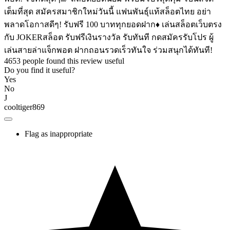
เต็มที่สุด สมัครสมาชิกใหม่วันนี้ แฟนพันธุ์แท้สล็อตไทย อย่า
พลาดโอกาสดีๆ! รับฟรี 100 บาททุกยอดฝาก♦️ เล่นสล็อตเว็บตรง
กับ JOKERสล็อต รับฟรีเงินรางวัล รับทันที กดสมัครรับโปร ผู้
เล่นสายล่าแจ็กพอต ฝากถอนรวดเร็วทันใจ ร่วมสนุกได้ทันที!
4653 people found this review useful
Do you find it useful?
Yes
No
J
cooltiger869
Flag as inappropriate