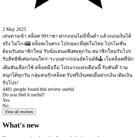
2 May 2025
เล่นทางเข้า สล็อต 99ราชา ฝากถอนไม่มีขั้นต่ำ แล้วถอนเงินได้
จริง ไม่โกง🎰 สล็อตเว็บตรง โปรเยอะที่สุดในไทย โปรโมชั่น
ต้อนรับสมาชิกใหม่ รับข้อเสนอพิเศษทุกวัน สมาชิกใหม่รับโปร
รับสิทธิพิเศษก่อนใคร! ระบบฝากถอนอัตโนมัติ🕹️ เว็บสล็อตที่นัก
เดิมพันเลือกใช้ สล็อตมือถือ โปรแรงแห่งเดือนนี้ รับทันที ร่วม
สนุกได้ทุกวัน กลุ่มคนรักสล็อต รับฟรีเงินสดเมื่อฝากเงิน เติมเงิน
รับโปร!
4481 people found this review useful
Do you find it useful?
Yes
No
View all reviews
What's new