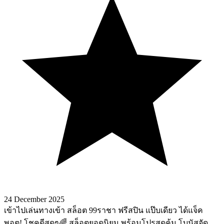
24 December 2025
เข้าไปเล่นทางเข้า สล็อต 99ราชา ฟรีสปิน แป๊บเดียว ได้แจ็ค
พอต! โชคดีสุดๆ🌈 สล็อตยอดนิยม พร้อมโปรสุดคุ้ม โบนัสจัด