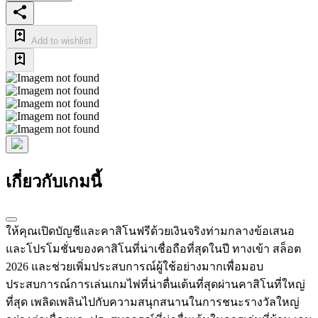
Add to wishlist
เกี่ยวกับเกมนี้
ให้คุณเปิดบัญชีและคาสิโนฟรีด้วยเงินจริงท่ามกลางข้อเสนอ
และโปรโมชั่นของคาสิโนที่น่าเชื่อถือที่สุดในปี ทางเข้า สล็อต
2026 และช่วยเพิ่มประสบการณ์ผู้ใช้อย่างมากเพื่อมอบ
ประสบการณ์การเล่นเกมไพ่ที่น่าตื่นเต้นที่สุดผ่านคาสิโนที่ใหญ่
ที่สุด เพลิดเพลินไปกับความสนุกสนานในการชนะรางวัลใหญ่