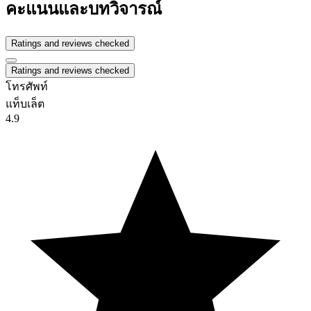
คะแนนและบทวิจารณ์
Ratings and reviews checked
Ratings and reviews checked
โทรศัพท์
แท็บเล็ต
4.9