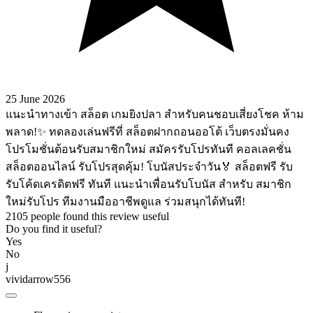
25 June 2026
แนะนำทางเข้า สล็อต เกมยิงปลา สำหรับคนชอบเสี่ยงโชค ห้าม
พลาด!✨ ทดลองเล่นฟรีที่ สล็อตฝากถอนออโต้ เว็บตรงมั่นคง
โปรโมชั่นต้อนรับสมาชิกใหม่ สมัครรับโปรทันที คอลเลคชั่น
สล็อตออนไลน์ รับโปรสุดคุ้ม! โบนัสประจำวัน🏅 สล็อตฟรี รับ
รับโค้ดเครดิตฟรี ทันที แนะนำเพื่อนรับโบนัส สำหรับ สมาชิก
ใหม่รับโปร ทีมงานมืออาชีพดูแล ร่วมสนุกได้ทันที!
2105 people found this review useful
Do you find it useful?
Yes
No
j
vividarrow556