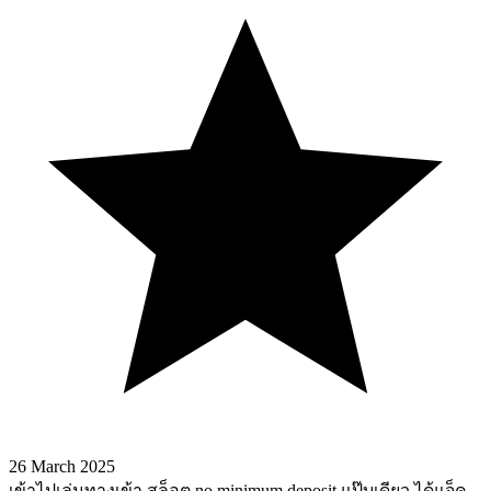
26 March 2025
เข้าไปเล่นทางเข้า สล็อต no minimum deposit แป๊บเดียว ได้แจ็ค