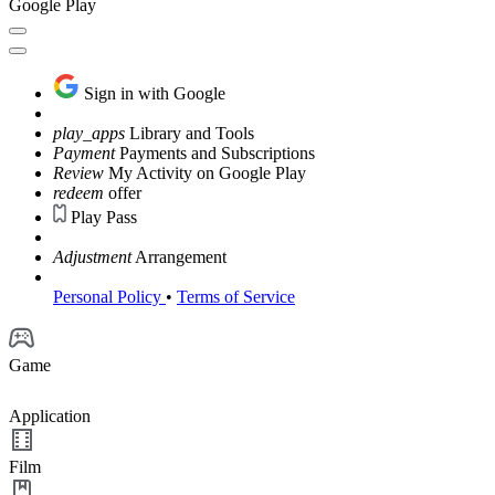
Google Play
Sign in with Google
play_apps
Library and Tools
Payment
Payments and Subscriptions
Review
My Activity on Google Play
redeem
offer
Play Pass
Adjustment
Arrangement
Personal Policy
•
Terms of Service
Game
Application
Film