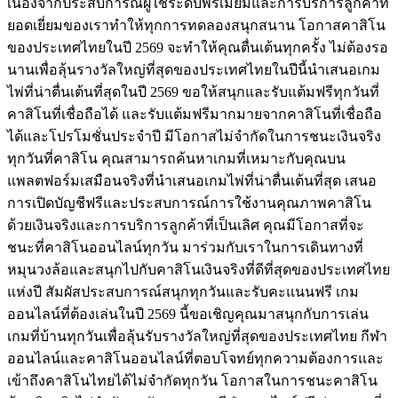
เนื่องจากประสบการณ์ผู้ใช้ระดับพรีเมี่ยมและการบริการลูกค้าที่
ยอดเยี่ยมของเราทำให้ทุกการทดลองสนุกสนาน โอกาสคาสิโน
ของประเทศไทยในปี 2569 จะทำให้คุณตื่นเต้นทุกครั้ง ไม่ต้องรอ
นานเพื่อลุ้นรางวัลใหญ่ที่สุดของประเทศไทยในปีนี้นำเสนอเกม
ไพ่ที่น่าตื่นเต้นที่สุดในปี 2569 ขอให้สนุกและรับแต้มฟรีทุกวันที่
คาสิโนที่เชื่อถือได้ และรับแต้มฟรีมากมายจากคาสิโนที่เชื่อถือ
ได้และโปรโมชั่นประจำปี มีโอกาสไม่จำกัดในการชนะเงินจริง
ทุกวันที่คาสิโน คุณสามารถค้นหาเกมที่เหมาะกับคุณบน
แพลตฟอร์มเสมือนจริงที่นำเสนอเกมไพ่ที่น่าตื่นเต้นที่สุด เสนอ
การเปิดบัญชีฟรีและประสบการณ์การใช้งานคุณภาพคาสิโน
ด้วยเงินจริงและการบริการลูกค้าที่เป็นเลิศ คุณมีโอกาสที่จะ
ชนะที่คาสิโนออนไลน์ทุกวัน มาร่วมกับเราในการเดินทางที่
หมุนวงล้อและสนุกไปกับคาสิโนเงินจริงที่ดีที่สุดของประเทศไทย
แห่งปี สัมผัสประสบการณ์สนุกทุกวันและรับคะแนนฟรี เกม
ออนไลน์ที่ต้องเล่นในปี 2569 นี้ขอเชิญคุณมาสนุกกับการเล่น
เกมที่บ้านทุกวันเพื่อลุ้นรับรางวัลใหญ่ที่สุดของประเทศไทย กีฬา
ออนไลน์และคาสิโนออนไลน์ที่ตอบโจทย์ทุกความต้องการและ
เข้าถึงคาสิโนไทยได้ไม่จำกัดทุกวัน โอกาสในการชนะคาสิโน