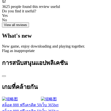
นี้!
3625 people found this review useful
Do you find it useful?
Yes
No
View all reviews
What's new
New game, enjoy downloading and playing together.
Flag as inappropriate
การสนับสนุนแอปพลิเคชัน
เกมที่คล้ายกัน
สล็อต 888 ฟรีเครดิต 50
เว็บ 365bet