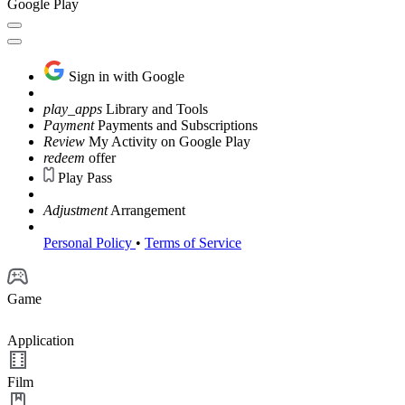
Google Play
Sign in with Google
play_apps
Library and Tools
Payment
Payments and Subscriptions
Review
My Activity on Google Play
redeem
offer
Play Pass
Adjustment
Arrangement
Personal Policy
•
Terms of Service
Game
Application
Film