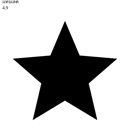
แท็บเล็ต
4.9