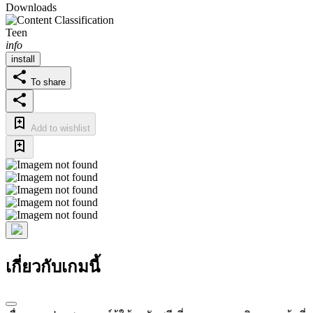
Downloads
Teen
info
install
To share
Add to wishlist
เกี่ยวกับเกมนี้