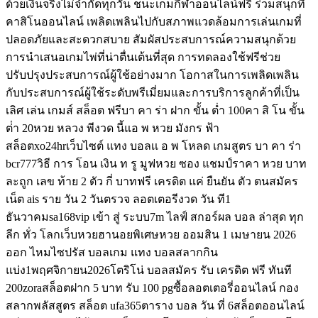
ด้วยเงินจริงไม่จำกัดทุกวัน ชนะเกมกีฬาออนไลน์ฟรี ร่วมสนุกที่
คาสิโนออนไลน์ เพลิดเพลินไปกับสภาพแวดล้อมการเล่นเกมที่
ปลอดภัยและสะดวกสบาย สัมผัสประสบการณ์ความสนุกด้วย
การนำเสนอเกมไพ่ที่น่าตื่นเต้นที่สุด การทดลองใช้ฟรีช่วย
ปรับปรุงประสบการณ์ผู้ใช้อย่างมาก โอกาสในการเพลิดเพลิน
กับประสบการณ์ผู้ใช้ระดับพรีเมี่ยมและการบริการลูกค้าที่เป็น
เลิศ เล่น เกมส์ สล็อต ฟรีบา คา ร่า ฝาก ขั้น ต่ำ 100คา สิ โน ขั้น
ต่ํา 20หวย หลวง พีงวด นี้แอ พ หวย มังกร ฟ้า
สล็อตxo24hrเว็บไซต์ แทง บอลเเ อ พ โหลด เกมสูตร บา คา ร่า
bcr777วิธี การ โอน เงิน ท รู มูฟหวย ซอง แชมป์ราคา หวย บาท
ละถูก เลข ท้าย 2 ตัว กี่ บาทฟรี เครดิต แค่ ยืนยัน ตัว ตนสมัคร
เน็ต ais ราย วัน 2 วันตรวจ ลอตเตอรีงวด วัน ที1
ธันวาคมsa168vip เข้า สู่ ระบบ7m ไลฟ์ สกอร์ผล บอล ล่าสุด ทุก
ลีก ทั่ว โลกเว็บหวยฮานอยพิเศษหวย ออมสิน 1 เมษายน 2026
ออก ไหมไซปรัส บอลเกม แทง บอลสลากกิน
แบ่ง1พฤศจิกายน2026โตริโน่ บอลสมัคร รับ เครดิต ฟรี ทันที
200zoraสล็อตฝาก 5 บาท รับ 100 pgซื้อลอตเตอรี่ออนไลน์ กอง
สลากพลัสสูตร สล็อต ufa365ตาราง บอล วัน ที่ 6สล็อตออนไลน์