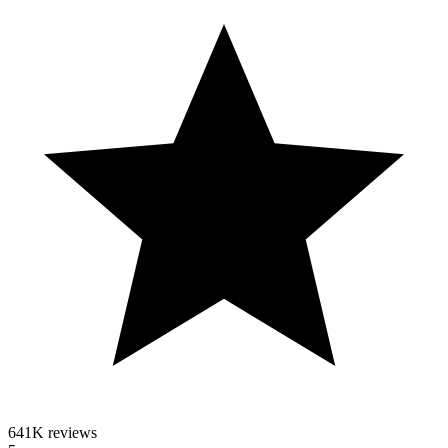
641K reviews