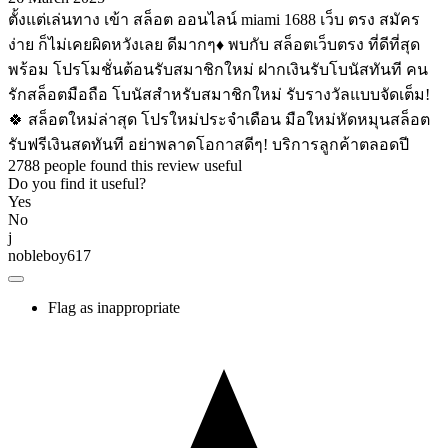
ตั้งแต่เล่นทาง เข้า สล็อต ออนไลน์ miami 1688 เว็บ ตรง สมัคร
ง่าย ก็ไม่เคยผิดหวังเลย ดีมากๆ♦️ พบกับ สล็อตเว็บตรง ที่ดีที่สุด
พร้อม โปรโมชั่นต้อนรับสมาชิกใหม่ ฝากเงินรับโบนัสทันที คน
รักสล็อตมือถือ โบนัสสำหรับสมาชิกใหม่ รับรางวัลแบบจัดเต็ม!
🍀 สล็อตใหม่ล่าสุด โปรใหม่ประจำเดือน มือใหม่หัดหมุนสล็อต
รับฟรีเงินสดทันที อย่าพลาดโอกาสดีๆ! บริการลูกค้าตลอดปี
2788 people found this review useful
Do you find it useful?
Yes
No
j
nobleboy617
Flag as inappropriate