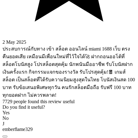
2 May 2025
ประสบการณ์กับทาง เข้า สล็อต ออนไลน์ miami 1688 เว็บ ตรง
คืนยอดเสีย เหมือนมีเพื่อนใหม่ที่ไว้ใจได้🚀 ฝากถอนออโต้ที่
สล็อตโบนัสสูง โปรสล็อตสุดคุ้ม นักพนันมืออาชีพ รับโบนัสฝาก
เงินครั้งแรก กิจกรรมแจกของรางวัล รับโปรสุดคุ้ม!🧧 เกมส์
สล็อต เป็นสล็อตที่ได้รับความนิยมสูงสุดในไทย โบนัสเงินสด 100
บาท รับข้อเสนอพิเศษทุกวัน คนรักสล็อตมือถือ รับฟรี 100 บาท
ทุกยอดฝาก ไม่ควรพลาด!
7729 people found this review useful
Do you find it useful?
Yes
No
J
emberflame329