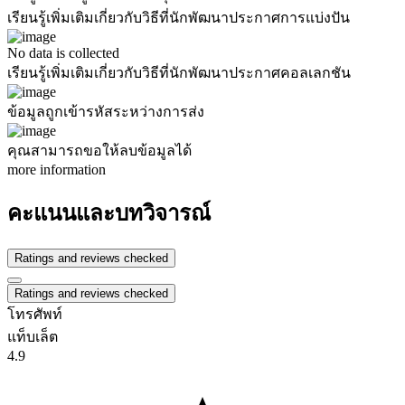
เรียนรู้เพิ่มเติมเกี่ยวกับวิธีที่นักพัฒนาประกาศการแบ่งปัน
No data is collected
เรียนรู้เพิ่มเติมเกี่ยวกับวิธีที่นักพัฒนาประกาศคอลเลกชัน
ข้อมูลถูกเข้ารหัสระหว่างการส่ง
คุณสามารถขอให้ลบข้อมูลได้
more information
คะแนนและบทวิจารณ์
Ratings and reviews checked
Ratings and reviews checked
โทรศัพท์
แท็บเล็ต
4.9