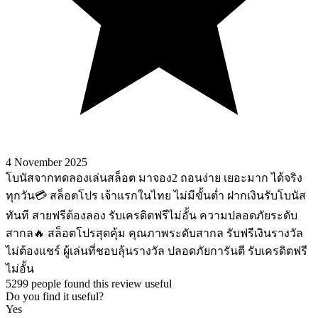
4 November 2025
โบนัสจากทดลองเล่นสล็อต มาจอง2 ถอนง่าย เยอะมาก ได้จริง
ทุกวัน💳 สล็อตโปร เจ้าแรกในไทย ไม่มีขั้นต่ำ ฝากเงินรับโบนัส
ทันที สายฟรีต้องลอง รับเครดิตฟรีไม่อั้น ความปลอดภัยระดับ
สากล🔥 สล็อตโปรสุดคุ้ม คุณภาพระดับสากล รับฟรีเงินรางวัล
ไม่ต้องแชร์ ผู้เล่นที่ชอบลุ้นรางวัล ปลอดภัยการันตี รับเครดิตฟรี
ไม่อั้น
5299 people found this review useful
Do you find it useful?
Yes