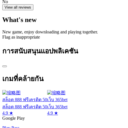
No
View all reviews
What's new
New game, enjoy downloading and playing together.
Flag as inappropriate
การสนับสนุนแอปพลิเคชัน
เกมที่คล้ายกัน
สล็อต 888 ฟรีเครดิต 50
เว็บ 365bet
สล็อต 888 ฟรีเครดิต 50
เว็บ 365bet
4.9 ★
4.9 ★
Google Play
Play Pass