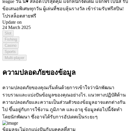
league วัน นี้♥️ สล็อตโปรสุดคุ้ม แจกหนักจัดเต็ม แจกฟรีโบนัส รับ
ข้อเสนอพิเศษทุกวัน ผู้เล่นที่ชอบลุ้นรางวัล เข้าร่วมรับฟรีสปิน!
โปรสล็อตสายฟรี
Update on
24 March 2025
Slot
Fishing
Casino
Sports
Multi-player
ความปลอดภัยของข้อมูล
ความปลอดภัยของคุณเริ่มต้นด้วยการเข้าใจว่านักพัฒนา
รวบรวมและแบ่งปันข้อมูลของคุณอย่างไร.
แนวทางปฏิบัติด้าน
ความปลอดภัยและความเป็นส่วนตัวของข้อมูลอาจแตกต่างกัน
ไป ขึ้นอยู่กับการใช้งาน ภูมิภาค และอายุ
ข้อมูลต่อไปนี้จัดทำ
โดยนักพัฒนา ซึ่งอาจได้รับการอัปเดตเป็นระยะๆ
ข้อมูลจะไม่ถูกแบ่งปันกับบุคคลที่สาม