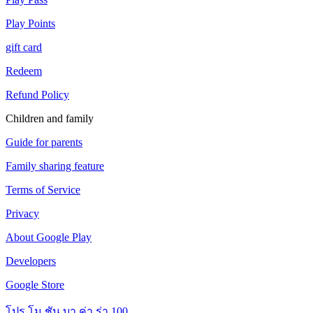
Play Points
gift card
Redeem
Refund Policy
Children and family
Guide for parents
Family sharing feature
Terms of Service
Privacy
About Google Play
Developers
Google Store
โปร โม ชัน บา ค่า ร่า 100