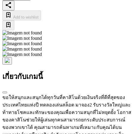
Add to wishlist
เกี่ยวกับเกมนี้
ขอให้สนุกและสนุกได้ทุกวันที่คาสิโนด้วยเงินจริงที่ดีที่สุดของ
ประเทศไทยแห่งปี ทดลองเล่นสล็อต มาจอง2 รับรางวัลใหญ่และ
ท้าทายโชคและทักษะของคุณเพื่อความสนุกที่ไม่หยุดยั้ง โอกาส
ของคาสิโนช่วยให้ผู้เล่นทุกคนสามารถยกระดับประสบการณ์
ของพวกเขาได้ คุณสามารถค้นหาเกมที่เหมาะกับคุณได้บน