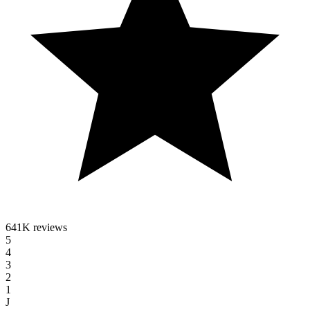
641K reviews
5
4
3
2
1
J