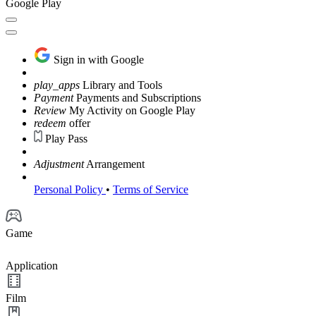
Google Play
Sign in with Google
play_apps
Library and Tools
Payment
Payments and Subscriptions
Review
My Activity on Google Play
redeem
offer
Play Pass
Adjustment
Arrangement
Personal Policy
•
Terms of Service
Game
Application
Film