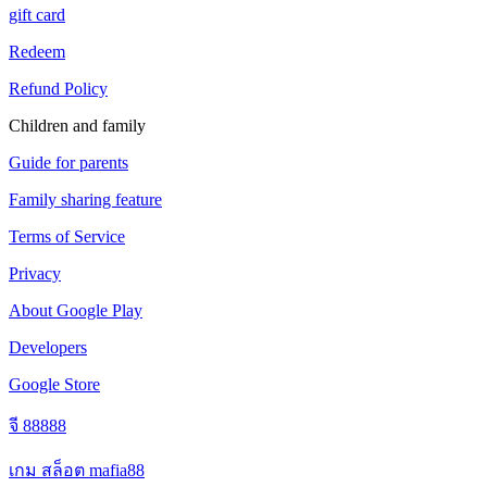
gift card
Redeem
Refund Policy
Children and family
Guide for parents
Family sharing feature
Terms of Service
Privacy
About Google Play
Developers
Google Store
จี 88888
เกม สล็อต mafia88