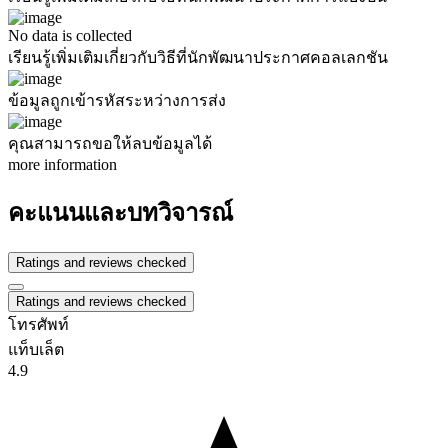
No data is collected
เรียนรู้เพิ่มเติมเกี่ยวกับวิธีที่นักพัฒนาประกาศคอลเลกชัน
ข้อมูลถูกเข้ารหัสระหว่างการส่ง
คุณสามารถขอให้ลบข้อมูลได้
more information
คะแนนและบทวิจารณ์
Ratings and reviews checked
Ratings and reviews checked
โทรศัพท์
แท็บเล็ต
4.9