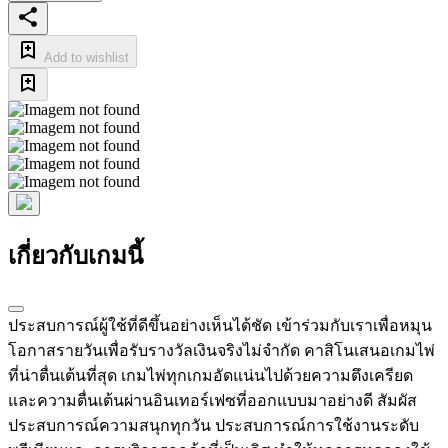
Add to wishlist
เกี่ยวกับเกมนี้
ประสบการณ์ผู้ใช้ที่ดีขึ้นอย่างเห็นได้ชัด เข้าร่วมกับเราเพื่อหมุน
โอกาสรายวันเพื่อรับรางวัลเงินจริงไม่จำกัด คาสิโนเสนอเกมไพ่
ที่น่าตื่นเต้นที่สุด เกมไพ่ทุกเกมอัดแน่นไปด้วยความตึงเครียด
และความตื่นเต้นผ่านอินเทอร์เฟซที่ออกแบบมาอย่างดี สัมผัส
ประสบการณ์ความสนุกทุกวัน ประสบการณ์การใช้งานระดับ