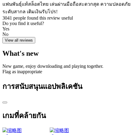
แฟนพันธุ์แท้สล็อตไทย เล่นผ่านมือถือสะดวกสุด ความปลอดภัย
ระดับสากล เติมเงินรับโปร!
3041 people found this review useful
Do you find it useful?
Yes
No
View all reviews
What's new
New game, enjoy downloading and playing together.
Flag as inappropriate
การสนับสนุนแอปพลิเคชัน
เกมที่คล้ายกัน