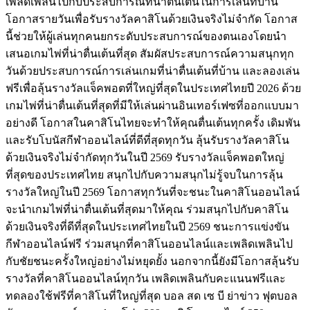
เพลิดเพลินไปกับประสบการณ์ที่น่าตื่นเต้นในการเล่นที่บ้าน
โอกาสรายวันเพื่อรับรางวัลคาสิโนด้วยเงินจริงไม่จำกัด โอกาส
นี้ช่วยให้ผู้เล่นทุกคนยกระดับประสบการณ์ของตนเองโดยนำ
เสนอเกมไพ่ที่น่าตื่นเต้นที่สุด สัมผัสประสบการณ์ความสนุกทุก
วันด้วยประสบการณ์การเล่นเกมที่น่าตื่นเต้นที่บ้าน และลองเล่น
ฟรีเพื่อลุ้นรางวัลแจ็คพอตที่ใหญ่ที่สุดในประเทศไทยปี 2026 ด้วย
เกมไพ่ที่น่าตื่นเต้นที่สุดที่มีให้เล่นผ่านอินเทอร์เฟซที่ออกแบบมา
อย่างดี โอกาสในคาสิโนไทยจะทำให้คุณตื่นเต้นทุกครั้ง เดิมพัน
และรับโบนัสกีฬาออนไลน์ที่ดีที่สุดทุกวัน ลุ้นรับรางวัลคาสิโน
ด้วยเงินจริงไม่จำกัดทุกวันในปี 2569 รับรางวัลแจ็คพอตใหญ่
ที่สุดของประเทศไทย สนุกไปกับความสนุกไม่รู้จบในการลุ้น
รางวัลใหญ่ในปี 2569 โอกาสทุกวันที่จะชนะในคาสิโนออนไลน์
จะนำเกมไพ่ที่น่าตื่นเต้นที่สุดมาให้คุณ ร่วมสนุกไปกับคาสิโน
ด้วยเงินจริงที่ดีที่สุดในประเทศไทยในปี 2569 ชนะการแข่งขัน
กีฬาออนไลน์ฟรี ร่วมสนุกที่คาสิโนออนไลน์และเพลิดเพลินไป
กับชัยชนะครั้งใหญ่อย่างไม่หยุดยั้ง นอกจากนี้ยังมีโอกาสลุ้นรับ
รางวัลที่คาสิโนออนไลน์ทุกวัน เพลิดเพลินกับคะแนนฟรีและ
ทดลองใช้ฟรีที่คาสิโนที่ใหญ่ที่สุด บอล สด เซ บี ย่าข่าว ฟุตบอล