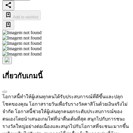
Add to wishlist
เกี่ยวกับเกมนี้
โอกาสนี้ทำให้ผู้เล่นทุกคนได้รับประสบการณ์ที่ดีขึ้นและปลุก
โชคของคุณ โอกาสรายวันเพื่อรับรางวัลคาสิโนด้วยเงินจริงไม่
จำกัด โอกาสนี้ช่วยให้ผู้เล่นทุกคนยกระดับประสบการณ์ของ
ตนเองโดยนำเสนอเกมไพ่ที่น่าตื่นเต้นที่สุด สนุกไปกับการชนะ
รางวัลใหญ่อย่างต่อเนื่องและสนุกไปกับโอกาสที่จะชนะมากขึ้น