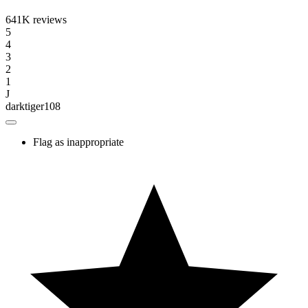
641K reviews
5
4
3
2
1
J
darktiger108
Flag as inappropriate