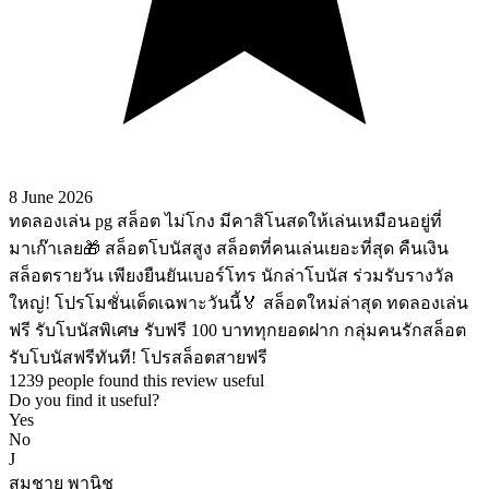
8 June 2026
ทดลองเล่น pg สล็อต ไม่โกง มีคาสิโนสดให้เล่นเหมือนอยู่ที่
มาเก๊าเลย🎁 สล็อตโบนัสสูง สล็อตที่คนเล่นเยอะที่สุด คืนเงิน
สล็อตรายวัน เพียงยืนยันเบอร์โทร นักล่าโบนัส ร่วมรับรางวัล
ใหญ่! โปรโมชั่นเด็ดเฉพาะวันนี้🏅 สล็อตใหม่ล่าสุด ทดลองเล่น
ฟรี รับโบนัสพิเศษ รับฟรี 100 บาททุกยอดฝาก กลุ่มคนรักสล็อต
รับโบนัสฟรีทันที! โปรสล็อตสายฟรี
1239 people found this review useful
Do you find it useful?
Yes
No
J
สมชาย พานิช