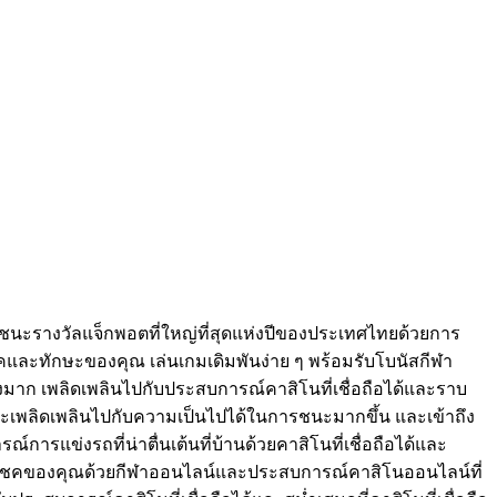
คุณชนะรางวัลแจ็กพอตที่ใหญ่ที่สุดแห่งปีของประเทศไทยด้วยการ
ชคและทักษะของคุณ เล่นเกมเดิมพันง่าย ๆ พร้อมรับโบนัสกีฬา
งมาก เพลิดเพลินไปกับประสบการณ์คาสิโนที่เชื่อถือได้และราบ
6 และเพลิดเพลินไปกับความเป็นไปได้ในการชนะมากขึ้น และเข้าถึง
ารแข่งรถที่น่าตื่นเต้นที่บ้านด้วยคาสิโนที่เชื่อถือได้และ
 ปลุกโชคของคุณด้วยกีฬาออนไลน์และประสบการณ์คาสิโนออนไลน์ที่