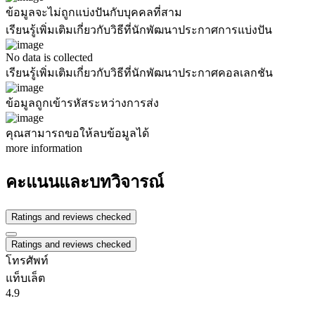
ข้อมูลจะไม่ถูกแบ่งปันกับบุคคลที่สาม
เรียนรู้เพิ่มเติมเกี่ยวกับวิธีที่นักพัฒนาประกาศการแบ่งปัน
No data is collected
เรียนรู้เพิ่มเติมเกี่ยวกับวิธีที่นักพัฒนาประกาศคอลเลกชัน
ข้อมูลถูกเข้ารหัสระหว่างการส่ง
คุณสามารถขอให้ลบข้อมูลได้
more information
คะแนนและบทวิจารณ์
Ratings and reviews checked
Ratings and reviews checked
โทรศัพท์
แท็บเล็ต
4.9