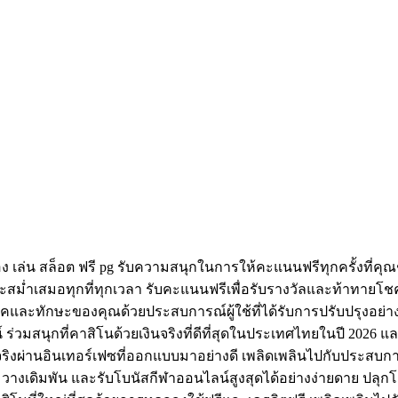
ลอง เล่น สล็อต ฟรี pg รับความสนุกในการให้คะแนนฟรีทุกครั้งที่
ละสม่ำเสมอทุกที่ทุกเวลา รับคะแนนฟรีเพื่อรับรางวัลและท้าทายโ
คและทักษะของคุณด้วยประสบการณ์ผู้ใช้ที่ได้รับการปรับปรุงอย่า
์ ร่วมสนุกที่คาสิโนด้วยเงินจริงที่ดีที่สุดในประเทศไทยในปี 202
ิงผ่านอินเทอร์เฟซที่ออกแบบมาอย่างดี เพลิดเพลินไปกับประสบการณ์ก
นเกม วางเดิมพัน และรับโบนัสกีฬาออนไลน์สูงสุดได้อย่างง่ายดาย