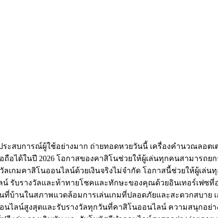
ะสบการณ์ผู้ใช้อย่างมาก ถ่ายทอดหวยวันนี้ เครื่องคำนวณลอตเตอรี
ื่อถือได้ในปี 2026 โอกาสของคาสิโนช่วยให้ผู้เล่นทุกคนสามารถยก
างวัลเกมคาสิโนออนไลน์ด้วยเงินจริงไม่จำกัด โอกาสนี้ช่วยให้ผู้
อนไลน์ รับรางวัลและท้าทายโชคและทักษะของคุณด้วยอินเทอร์เฟซท
รเล่นที่บ้านในสภาพแวดล้อมการเล่นเกมที่ปลอดภัยและสะดวกสบาย เ
าออนไลน์สูงสุดและรับรางวัลทุกวันที่คาสิโนออนไลน์ ความสนุกอ