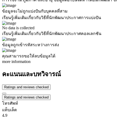
ข้อมูลจะไม่ถูกแบ่งปันกับบุคคลที่สาม
เรียนรู้เพิ่มเติมเกี่ยวกับวิธีที่นักพัฒนาประกาศการแบ่งปัน
No data is collected
เรียนรู้เพิ่มเติมเกี่ยวกับวิธีที่นักพัฒนาประกาศคอลเลกชัน
ข้อมูลถูกเข้ารหัสระหว่างการส่ง
คุณสามารถขอให้ลบข้อมูลได้
more information
คะแนนและบทวิจารณ์
Ratings and reviews checked
Ratings and reviews checked
โทรศัพท์
แท็บเล็ต
4.9