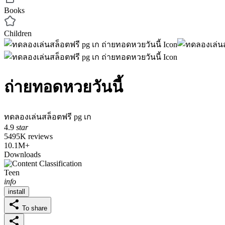
Books
Children
ถ่ายทอดหวยวันนี้
ทดลองเล่นสล็อตฟรี pg เก
4.9
star
5495K reviews
10.1M+
Downloads
Teen
info
install
To share