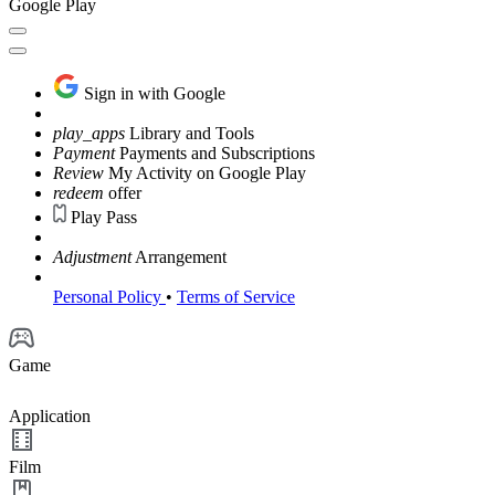
Google Play
Sign in with Google
play_apps
Library and Tools
Payment
Payments and Subscriptions
Review
My Activity on Google Play
redeem
offer
Play Pass
Adjustment
Arrangement
Personal Policy
•
Terms of Service
Game
Application
Film