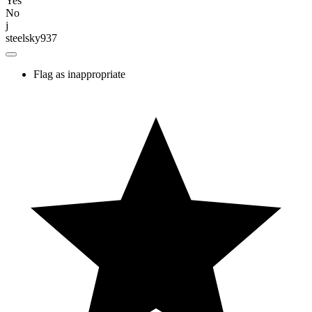
Yes
No
j
steelsky937
Flag as inappropriate