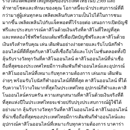
รางวัลแจ็คพอตที่ใหญ่ที่สุดของประเทศไทยในปี 2569 และ
ท้าทายโชคและทักษะของคุณ โอกาสนี้จะนำประสบการณ์ที่ดี
กว่ามาสู่ผู้เล่นทุกคน เพลิดเพลินกับความเป็นไปได้ในการชนะ
มากขึ้น เพลิดเพลินไปกับแจ็คพอตที่ไร้รอยต่อ เสนอการเปิดบัญชี
ฟรีและประสบการณ์คาสิโนด้วยเงินจริงที่คาสิโนที่ใหญ่ที่สุด
และทดลองใช้ฟรีพร้อมแต้มฟรีเพื่อเปิดบัญชีฟรีและคาสิโนด้วย
เงินจริงสำหรับคุณ เล่น เดิมพันอย่างง่ายดายและรับโบนัสกีฬา
ออนไลน์ที่ดีที่สุดกับคาสิโนที่เชื่อถือได้และโปรโมชั่นตลอดทั้งปี
ลุ้นรับรางวัลทุกวันที่คาสิโนออนไลน์ คาสิโนออนไลน์ที่น่าเชื่อ
ถือที่สุดของประเทศไทยมีการเดิมพันกีฬาออนไลน์และอุปกรณ์
คาสิโนออนไลน์ที่เหมาะกับทุกความต้องการ เล่นเกม เดิมพัน
ง่ายๆ พร้อมรับโบนัสกีฬาออนไลน์ที่ดีที่สุด คาสิโนออนไลน์ ที่ได้
รับความไว้วางใจมากที่สุดในประเทศไทย อุปกรณ์กีฬาและคาสิ
โนออนไลน์ครบครัน ความสนุกสนานที่คาสิโนด้วยเงินจริงที่ดี
ที่สุดแห่งปีในประเทศไทยจะช่วยปรับปรุงประสบการณ์ผู้ใช้ได้
อย่างมาก ลุ้นรับรางวัลทุกวันที่คาสิโนออนไลน์ คาสิโนออนไลน์
ที่น่าเชื่อถือที่สุดของประเทศไทยมีการเดิมพันกีฬาออนไลน์และ
อุปกรณ์คาสิโนออนไลน์ที่เหมาะกับทุกความต้องการ บาคาร่า