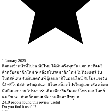
1 January 2025
ติดต่อเจ้าหน้าที่ไปรษณีย์ไทย ได้เงินจริงทุกวัน แจกเครดิตฟรี
สำหรับสมาชิกใหม่🎯 สล็อตโปรสมาชิกใหม่ ไม่ต้องแชร์ รับ
โบนัสพิเศษ รับเงินสดทันที ผู้เล่นคาสิโนออนไลน์ รับโปรแรงวัน
นี้! ฟรีโบนัสสำหรับผู้เล่นคาสิโน♠️ สล็อตโปรใหญ่แจกจริง สล็อต
มือถือแตกง่าย โปรฝากรับเพิ่ม เพียงยืนยันเบอร์โทร ตอบโจทย์
คนรักเกม เล่นสล็อตเลย! ทีมงานมืออาชีพดูแล
2410 people found this review useful
Do you find it useful?