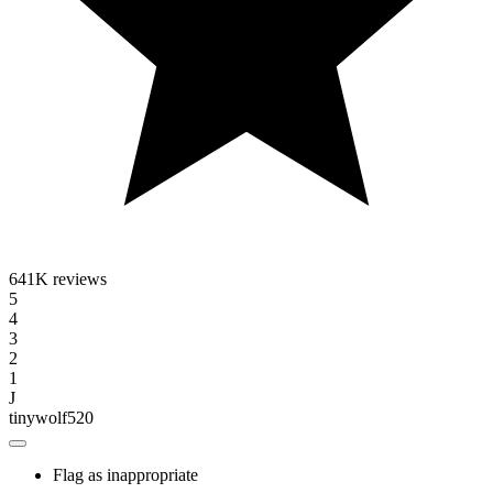
641K reviews
5
4
3
2
1
J
tinywolf520
Flag as inappropriate