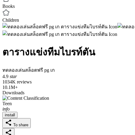
Books
Children
ตารางแข่งทีมไบรท์ตัน
ทดลองเล่นสล็อตฟรี pg เก
4.9
star
1034K reviews
10.1M+
Downloads
Teen
info
install
To share