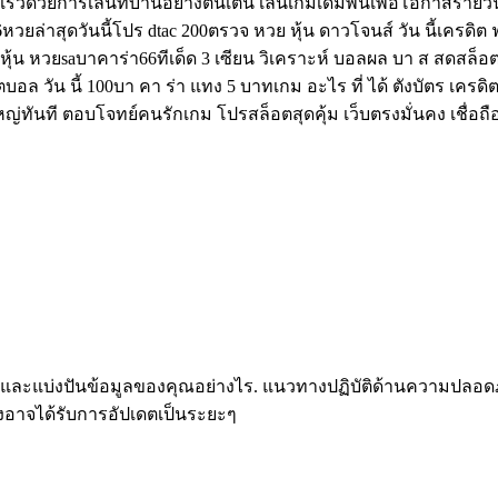
วยการเล่นที่บ้านอย่างตื่นเต้น เล่นเกมเดิมพันเพื่อโอกาสรายวัน
ยล่าสุดวันนี้โปร dtac 200ตรวจ หวย หุ้น ดาวโจนส์ วัน นี้เครดิต 
นหุ้น หวยsaบาคาร่า66ทีเด็ด 3 เซียน วิเคราะห์ บอลผล บา ส สดสล็อ
ุตบอล วัน นี้ 100บา คา ร่า แทง 5 บาทเกม อะไร ที่ ได้ ตังบัตร เครด
ญ่ทันที ตอบโจทย์คนรักเกม โปรสล็อตสุดคุ้ม เว็บตรงมั่นคง เชื่อถื
และแบ่งปันข้อมูลของคุณอย่างไร.
แนวทางปฏิบัติด้านความปลอดภั
่งอาจได้รับการอัปเดตเป็นระยะๆ