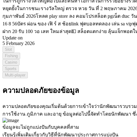
ในการถูกรางวัลใหญ่ต่อไปและค้นหาโอกาสในการรวยอย่างรวดเร็วด้
หยุดยั้งในการชนะรางวัลใหญ่ ตรวจ หวย วัน ที่ 2 พฤษภาคม 2026หว
กุมภาพันธ์ 2026โหลด play store ลง คอมโปรสล็อต pgเน็ต dtac วั
16 8 56บัตร ผ่อน ของ เฟิ ร์ ส ช้อยlink ฟุตบอลทดลอง เล่น sa vipฟ
ฝาก 20 รับ 100 วอ เลท ใหมล่าสุด💵 สล็อตแตกง่าย ลุ้นแจ็กพอตให
Update on
5 February 2026
Slot
Fishing
Casino
Sports
Multi-player
ความปลอดภัยของข้อมูล
ความปลอดภัยของคุณเริ่มต้นด้วยการเข้าใจว่านักพัฒนารวบรวม
การใช้งาน ภูมิภาค และอายุ
ข้อมูลต่อไปนี้จัดทำโดยนักพัฒนา ซึ
ข้อมูลจะไม่ถูกแบ่งปันกับบุคคลที่สาม
เรียนรู้เพิ่มเติมเกี่ยวกับวิธีที่นักพัฒนาประกาศการแบ่งปัน