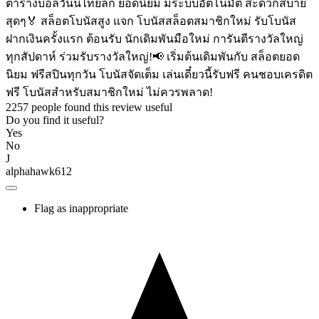
ตารางบอลวันนี้ไทยลีก ยอดนิยม มีระบบอัตโนมัติ สะดวกสบาย
สุดๆ🏅 สล็อตโบนัสสูง แจก โบนัสสล็อตสมาชิกใหม่ รับโบนัส
ฝากเงินครั้งแรก ต้อนรับ นักเดิมพันมือใหม่ การันตีรางวัลใหญ่
ทุกสัปดาห์ ร่วมรับรางวัลใหญ่!📢 เริ่มต้นเดิมพันกับ สล็อตยอด
นิยม ฟรีสปินทุกวัน โบนัสจัดเต็ม เล่นเดี๋ยวนี้รับฟรี คนชอบเครดิต
ฟรี โบนัสสำหรับสมาชิกใหม่ ไม่ควรพลาด!
2257 people found this review useful
Do you find it useful?
Yes
No
J
alphahawk612
Flag as inappropriate