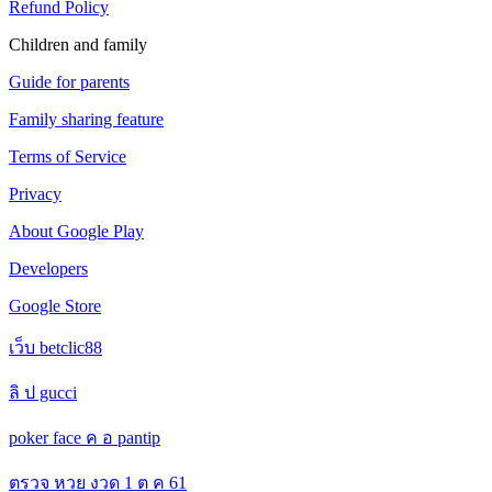
Refund Policy
Children and family
Guide for parents
Family sharing feature
Terms of Service
Privacy
About Google Play
Developers
Google Store
เว็บ betclic88
ลิ ป gucci
poker face ค อ pantip
ตรวจ หวย งวด 1 ต ค 61