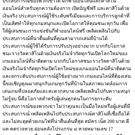
ประสบการณ์ของพวกเขาได้ มีกีฬาออนไลน์และคาสิโน
ออนไลน์สำหรับทุกความต้องการ เปิดบัญชีฟรี และคาสิโนด้วย
เงินจริง ประสบการณ์ผู้ใช้ระดับพรีเมียมและการบริการลูกค้าที่
เป็นเลิศทำให้ทุกเกมสนุกและเปิดโอกาสให้คุณชนะทุกวัน เพื่อ
ให้ผู้เล่นชนะการแข่งขันกีฬาออนไลน์ฟรี เพลิดเพลินไปกับ
ประสบการณ์ที่น่าตื่นเต้นที่คุณสามารถเล่นที่บ้านได้
ประสบการณ์ผู้ใช้ได้รับการปรับปรุงอย่างมาก บวกกับโอกาส
ชนะรางวัลคาสิโนด้วยเงินจริงไม่จำกัดทุกวันเปิดโลกใหม่ของ
เกมออนไลน์ที่น่าติดตาม บวกกับโอกาสชนะรางวัลคาสิโนด้วย
เงินจริงไม่จำกัดทุกวันเปิดโลกใหม่ของเกมออนไลน์ที่น่าติดตาม
และยกระดับประสบการณ์ผู้ใช้อย่างมาก เกมออนไลน์ที่ต้องเล่น
นี้ขอเชิญคุณมาสนุกกับเกมทุกวันที่บ้านในสภาพแวดล้อมการ
เล่นเกมที่ปลอดภัยและสะดวกสบาย เพลิดเพลินไปกับความสนุก
ไม่รู้จบ นี่คือโอกาสสำหรับผู้เล่นทุกคนในการยกระดับ
ประสบการณ์ของพวกเขา ไม่ว่าคุณจะเป็นมือใหม่หรือผู้เล่นที่มี
ประสบการณ์ เพลิดเพลินไปกับประสบการณ์คาสิโนที่เชื่อถือได้
และไม่สะดุดด้วยเกมไพ่ที่น่าตื่นเต้นที่สุด สมัคร เน็ต 200 บาท ดี
แท คตรวจหวย ย่อนหลังโปรแกรม ai หวยหมายเลข 17