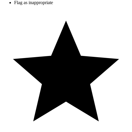
Flag as inappropriate