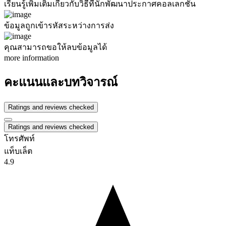
เรียนรู้เพิ่มเติมเกี่ยวกับวิธีที่นักพัฒนาประกาศคอลเลกชัน
ข้อมูลถูกเข้ารหัสระหว่างการส่ง
คุณสามารถขอให้ลบข้อมูลได้
more information
คะแนนและบทวิจารณ์
Ratings and reviews checked
Ratings and reviews checked
โทรศัพท์
แท็บเล็ต
4.9