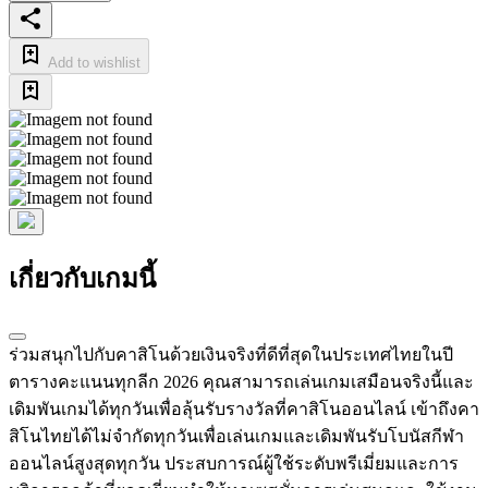
Add to wishlist
เกี่ยวกับเกมนี้
ร่วมสนุกไปกับคาสิโนด้วยเงินจริงที่ดีที่สุดในประเทศไทยในปี
ตารางคะแนนทุกลีก 2026 คุณสามารถเล่นเกมเสมือนจริงนี้และ
เดิมพันเกมได้ทุกวันเพื่อลุ้นรับรางวัลที่คาสิโนออนไลน์ เข้าถึงคา
สิโนไทยได้ไม่จำกัดทุกวันเพื่อเล่นเกมและเดิมพันรับโบนัสกีฬา
ออนไลน์สูงสุดทุกวัน ประสบการณ์ผู้ใช้ระดับพรีเมี่ยมและการ