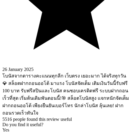
26 January 2025
โบนัสจากตารางคะแนนทุกลีก เว็บตรง เยอะมาก ได้จริงทุกวัน
💎 สล็อตฝากถอนออโต้ มาแรง โบนัสจัดเต็ม เติมเงินวันนี้รับฟรี
100 บาท รับฟรีสปินและโบนัส คนชอบเครดิตฟรี ระบบฝากถอน
เร็วที่สุด เริ่มต้นเดิมพันตอนนี้!🎯 สล็อตโบนัสสูง แจกหนักจัดเต็ม
ฝากถอนออโต้ เพียงยืนยันเบอร์โทร นักล่าโบนัส ลุ้นเลย! ฝาก
ถอนรวดเร็วทันใจ
5516 people found this review useful
Do you find it useful?
Yes