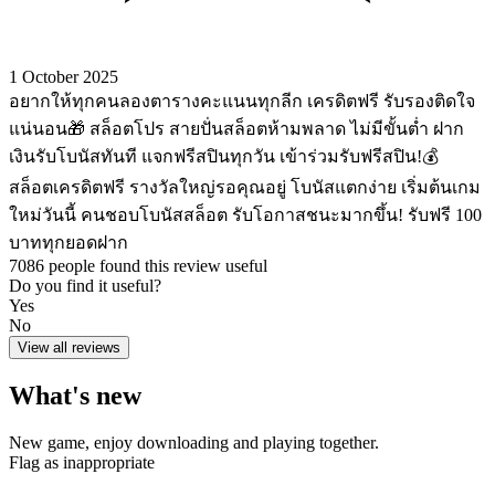
1 October 2025
อยากให้ทุกคนลองตารางคะแนนทุกลีก เครดิตฟรี รับรองติดใจ
แน่นอน🎁 สล็อตโปร สายปั่นสล็อตห้ามพลาด ไม่มีขั้นต่ำ ฝาก
เงินรับโบนัสทันที แจกฟรีสปินทุกวัน เข้าร่วมรับฟรีสปิน!💰
สล็อตเครดิตฟรี รางวัลใหญ่รอคุณอยู่ โบนัสแตกง่าย เริ่มต้นเกม
ใหม่วันนี้ คนชอบโบนัสสล็อต รับโอกาสชนะมากขึ้น! รับฟรี 100
บาททุกยอดฝาก
7086 people found this review useful
Do you find it useful?
Yes
No
View all reviews
What's new
New game, enjoy downloading and playing together.
Flag as inappropriate