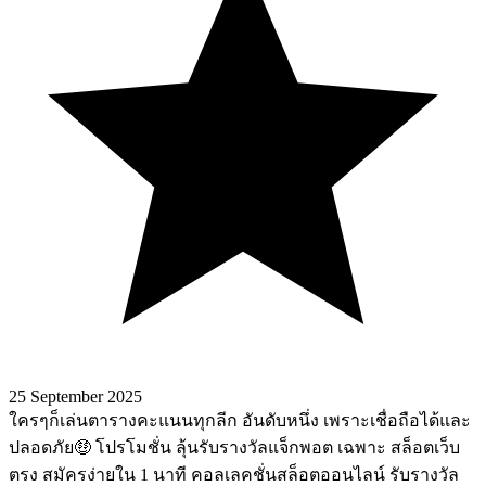
25 September 2025
ใครๆก็เล่นตารางคะแนนทุกลีก อันดับหนึ่ง เพราะเชื่อถือได้และ
ปลอดภัย🤑 โปรโมชั่น ลุ้นรับรางวัลแจ็กพอต เฉพาะ สล็อตเว็บ
ตรง สมัครง่ายใน 1 นาที คอลเลคชั่นสล็อตออนไลน์ รับรางวัล