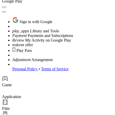
Google Play
Sign in with Google
play_apps
Library and Tools
Payment
Payments and Subscriptions
Review
My Activity on Google Play
redeem
offer
Play Pass
Adjustment
Arrangement
Personal Policy
•
Terms of Service
Game
Application
Film