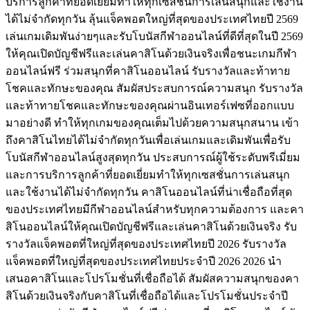
บริการลูกค้าที่ยอดเยี่ยมทำให้ทุกเซสชั่นการเล่นสนุกและใช้งาน
ได้ไม่จำกัดทุกวัน ลุ้นแจ็คพอตใหญ่ที่สุดของประเทศไทยปี 2569
เล่นเกมเดิมพันง่ายๆและรับโบนัสกีฬาออนไลน์ที่ดีที่สุดในปี 2569
ให้คุณเปิดบัญชีฟรีและเล่นคาสิโนด้วยเงินจริงเพื่อชนะเกมกีฬา
ออนไลน์ฟรี ร่วมสนุกที่คาสิโนออนไลน์ รับรางวัลและท้าทาย
โชคและทักษะของคุณ สัมผัสประสบการณ์ความสนุก รับรางวัล
และท้าทายโชคและทักษะของคุณผ่านอินเทอร์เฟซที่ออกแบบ
มาอย่างดี ทำให้ทุกเกมของคุณเต็มไปด้วยความสนุกสนาน เข้า
ถึงคาสิโนไทยได้ไม่จำกัดทุกวันเพื่อเล่นเกมและเดิมพันเพื่อรับ
โบนัสกีฬาออนไลน์สูงสุดทุกวัน ประสบการณ์ผู้ใช้ระดับพรีเมี่ยม
และการบริการลูกค้าที่ยอดเยี่ยมทำให้ทุกเซสชั่นการเล่นสนุก
และใช้งานได้ไม่จำกัดทุกวัน คาสิโนออนไลน์ที่น่าเชื่อถือที่สุด
ของประเทศไทยมีกีฬาออนไลน์สำหรับทุกความต้องการ และคา
สิโนออนไลน์ให้คุณเปิดบัญชีฟรีและเล่นคาสิโนด้วยเงินจริง รับ
รางวัลแจ็คพอตที่ใหญ่ที่สุดของประเทศไทยปี 2026 รับรางวัล
แจ็คพอตที่ใหญ่ที่สุดของประเทศไทยประจำปี 2026 2026 นำ
เสนอคาสิโนและโปรโมชั่นที่เชื่อถือได้ สัมผัสความสนุกของคา
สิโนด้วยเงินจริงกับคาสิโนที่เชื่อถือได้และโปรโมชั่นประจำปี