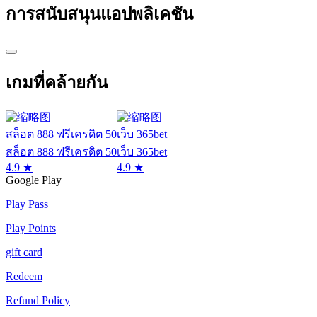
การสนับสนุนแอปพลิเคชัน
เกมที่คล้ายกัน
สล็อต 888 ฟรีเครดิต 50
เว็บ 365bet
สล็อต 888 ฟรีเครดิต 50
เว็บ 365bet
4.9 ★
4.9 ★
Google Play
Play Pass
Play Points
gift card
Redeem
Refund Policy