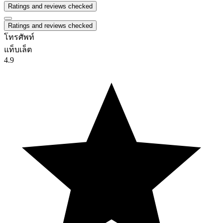
Ratings and reviews checked
Ratings and reviews checked
โทรศัพท์
แท็บเล็ต
4.9