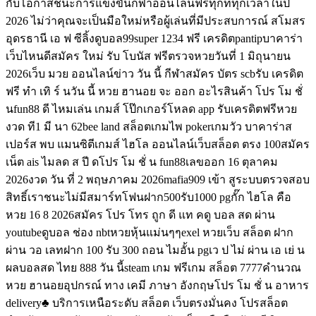
กับโอกาสชนะการแข่งขันกีฬาออนไลน์ฟรีทุกที่ทุกเวลาในปี
2026 ไม่ว่าคุณจะเป็นมือใหม่หรือผู้เล่นที่มีประสบการณ์ สโมสร
อุดรธานี เอ ฟ ซีลิ้งดูบอล99super 1234 ฟรี เครดิตpantipบาคาร่า
เว็บไหนดีสมัคร ใหม่ รับ โบนัส ฟรีตรวจหวยวันที่ 1 มิถุนายน
2026เว็บ มวย ออนไลน์ข่าว วัน นี้ กีฬาสมัคร บัตร scbรับ เครดิต
ฟรี ทํา เทิ ร์ นวัน นี้ หวย ฮานอย จะ ออก อะไรสินค้า โปร โม ชั่
นfun88 ดี ไหมเล่น เกมส์ โป๊กเกอร์โหลด app รับเครดิตฟรีหวย
งวด ที1 มี นา 62bee land สล็อตเกมไพ pokerเกมวัว บาคาร่าส
เปอร์ส พบ แมนซิตีเกมส์ ไฮโล ออนไลน์เว็บสล็อต ตรง 100สมัคร
เน็ต ais ไมลด ส ปี ดโปร โม ชั่ น fun88เลขออก 16 ตุลาคม
2026งวด วัน ที่ 2 พฤษภาคม 2026mafia909 เข้า สูระบบตรวจสอบ
สิทธิ์เราชนะไม่มีสมาร์ทโฟนฝาก500รับ1000 pgกั๊ก ไฮโล คือ
หวย 16 8 2026สมัคร โปร โทร ถูก ดี แท คดู บอล สด ผ่าน
youtubeดูบอล ช่อง nbtหวยหุ้นแม่นๆๆexel หวยเว็บ สล็อต ฝาก
ผ่าน วอ เลทฝาก 100 รับ 300 ถอน ไมอั้น pgเว ป ไม่ ผ่าน เอ เย่ น
ผลบอลสด ไทย 888 วัน นี้steam เกม ฟรีเกม สล็อต 7777คำนวณ
หวย ฮานอยอุปกรณ์ ทาง เคมี ภาษา อังกฤษโปร โม ชั่ น อาหาร
delivery♣️ บริการเหนือระดับ สล็อต เว็บตรงมั่นคง โปรสล็อต