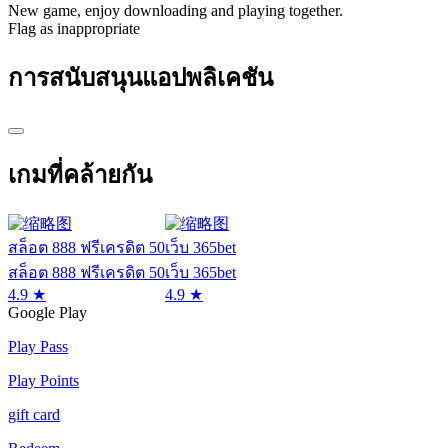
New game, enjoy downloading and playing together.
Flag as inappropriate
การสนับสนุนแอปพลิเคชัน
เกมที่คล้ายกัน
สล็อต 888 ฟรีเครดิต 50
เว็บ 365bet
สล็อต 888 ฟรีเครดิต 50
เว็บ 365bet
4.9 ★
4.9 ★
Google Play
Play Pass
Play Points
gift card