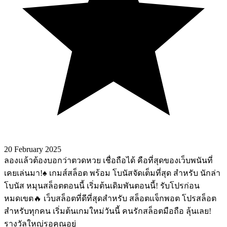
20 February 2025
ลองแล้วต้องบอกว่าตวดหวย เชื่อถือได้ คือที่สุดของเว็บพนันที่
เคยเล่นมา!♠️ เกมส์สล็อต พร้อม โบนัสจัดเต็มที่สุด สำหรับ นักล่า
โบนัส หมุนสล็อตตอนนี้ เริ่มต้นเดิมพันตอนนี้! รับโปรก่อน
หมดเขต🔥 เว็บสล็อตที่ดีที่สุดสำหรับ สล็อตแจ็กพอต โปรสล็อต
สำหรับทุกคน เริ่มต้นเกมใหม่วันนี้ คนรักสล็อตมือถือ ลุ้นเลย!
รางวัลใหญ่รอคุณอยู่