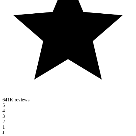
641K reviews
5
4
3
2
1
J