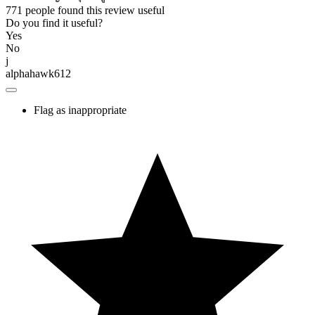
771 people found this review useful
Do you find it useful?
Yes
No
j
alphahawk612
Flag as inappropriate