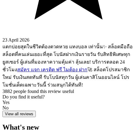
23 April 2026
แตกบ่อยสุดในชีวิตต้องตวดหวย แทงบอล เท่านั้น✨ สล็อตมือถือ
สล็อตที่คนเล่นเยอะที่สุด โบนัสฝากเงินรายวัน รับสิทธิพิเศษทุก
ยูสเซอร์ ผู้เล่นที่มองหาความคุ้มค่า ลุ้นเลย! บริการตลอด 24
ชั่วโมง
สมัคร แจก เครดิต ฟรี ไมต้อง ฝาก
🚀 สล็อตโปรสมาชิก
ใหม่ รับเงินสดทันที รับโบนัสทุกวัน ผู้เล่นคาสิโนออนไลน์ โปร
โมชั่นเด็ดเฉพาะวันนี้ ร่วมสนุกได้ทันที!
3882 people found this review useful
Do you find it useful?
Yes
No
View all reviews
What's new